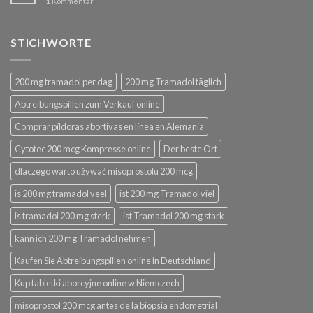
1
Kommentar
STICHWORTE
200 mg tramadol per dag
200 mg Tramadol täglich
Abtreibungspillen zum Verkauf online
Comprar píldoras abortivas en línea en Alemania
Cytotec 200 mcg Kompresse online
Der beste Ort
dlaczego warto używać misoprostolu 200 mcg
is 200 mg tramadol veel
ist 200 mg Tramadol viel
is tramadol 200 mg sterk
ist Tramadol 200 mg stark
kann ich 200 mg Tramadol nehmen
Kaufen Sie Abtreibungspillen online in Deutschland
Kup tabletki aborcyjne online w Niemczech
misoprostol 200 mcg antes de la biopsia endometrial