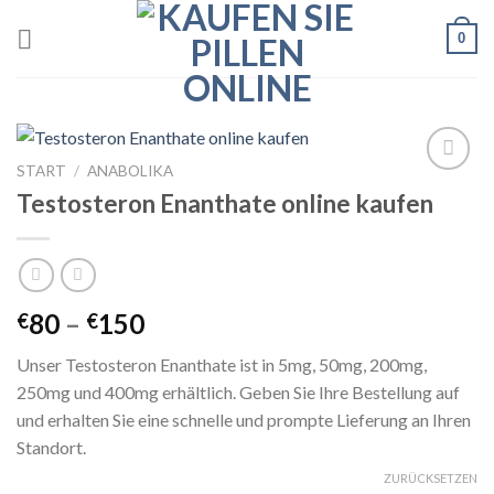
Skip
0
to
content
START
/
ANABOLIKA
Testosteron Enanthate online kaufen
Add to
wishlist
Preisspanne:
80
–
150
€
€
€80
Unser Testosteron Enanthate ist in 5mg, 50mg, 200mg,
bis
250mg und 400mg erhältlich. Geben Sie Ihre Bestellung auf
€150
und erhalten Sie eine schnelle und prompte Lieferung an Ihren
Standort.
ZURÜCKSETZEN