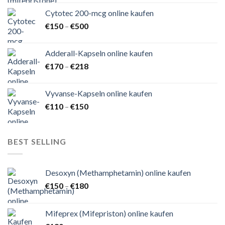
Cytotec 200-mcg online kaufen
Preisspanne:
€
150
–
€
500
€150
bis
Adderall-Kapseln online kaufen
€500
Preisspanne:
€
170
–
€
218
€170
bis
Vyvanse-Kapseln online kaufen
€218
Preisspanne:
€
110
–
€
150
€110
bis
€150
BEST SELLING
Desoxyn (Methamphetamin) online kaufen
Preisspanne:
€
150
–
€
180
€150
bis
Mifeprex (Mifepriston) online kaufen
€180