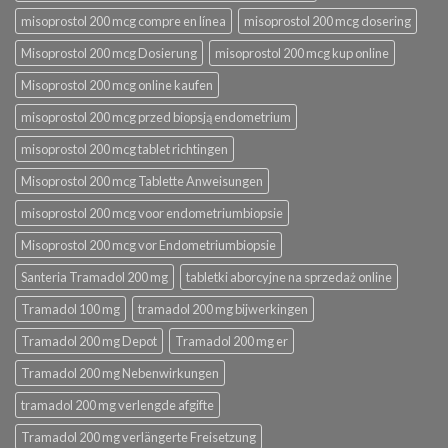
misoprostol 200 mcg compre en línea
misoprostol 200 mcg dosering
Misoprostol 200 mcg Dosierung
misoprostol 200 mcg kup online
Misoprostol 200 mcg online kaufen
misoprostol 200 mcg przed biopsją endometrium
misoprostol 200 mcg tablet richtingen
Misoprostol 200 mcg Tablette Anweisungen
misoprostol 200 mcg voor endometriumbiopsie
Misoprostol 200 mcg vor Endometriumbiopsie
Santeria Tramadol 200 mg
tabletki aborcyjne na sprzedaż online
Tramadol 100 mg
tramadol 200 mg bijwerkingen
Tramadol 200 mg Depot
Tramadol 200 mg er
Tramadol 200 mg Nebenwirkungen
tramadol 200 mg verlengde afgifte
Tramadol 200 mg verlängerte Freisetzung