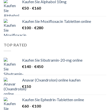
Kaufen Sie Alphabol 10mg
€140
Preisspanne:
€
50
–
€
160
€50
bis
Kaufen Sie Moxifloxacin Tabletten online
€160
Preisspanne:
€
100
–
€
280
€100
bis
€280
TOP RATED
Kaufen Sie Sibutramin-20-mg online
Preisspanne:
€
140
–
€
450
€140
bis
Anavar (Oxandrolon) online kaufen
€450
€
150
Kaufen Sie Ephedrin-Tabletten online
Preisspanne:
€
60
–
€
100