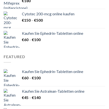
€
180
Cytotec 200-mcg online kaufen
Preisspanne:
€
150
–
€
500
€150
bis
Kaufen Sie Ephedrin-Tabletten online
€500
Preisspanne:
€
60
–
€
100
€60
bis
€100
FEATURED
Kaufen Sie Ephedrin-Tabletten online
Preisspanne:
€
60
–
€
100
€60
bis
Kaufen Sie Astralean-Tabletten online
€100
Preisspanne:
€
45
–
€
140
€45
bis