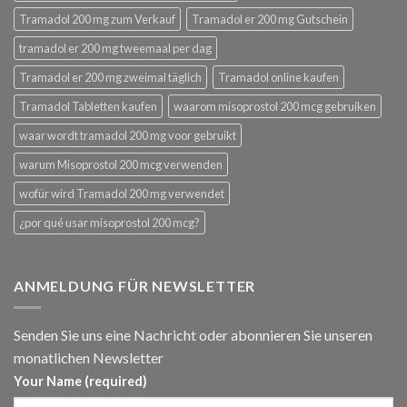
Tramadol 200 mg zum Verkauf
Tramadol er 200 mg Gutschein
tramadol er 200 mg tweemaal per dag
Tramadol er 200 mg zweimal täglich
Tramadol online kaufen
Tramadol Tabletten kaufen
waarom misoprostol 200 mcg gebruiken
waar wordt tramadol 200 mg voor gebruikt
warum Misoprostol 200 mcg verwenden
wofür wird Tramadol 200 mg verwendet
¿por qué usar misoprostol 200 mcg?
ANMELDUNG FÜR NEWSLETTER
Senden Sie uns eine Nachricht oder abonnieren Sie unseren
monatlichen Newsletter
Your Name (required)