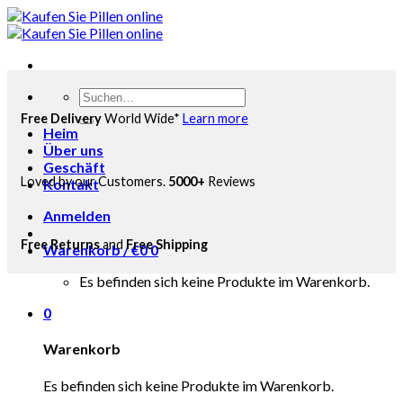
Skip
to
content
Suchen
nach:
Free Delivery
World Wide*
Learn more
Heim
Über uns
Geschäft
Loved by our Customers.
5000+
Reviews
Kontakt
Anmelden
Free Returns
and
Free Shipping
Warenkorb /
€
0
0
Es befinden sich keine Produkte im Warenkorb.
0
Warenkorb
Es befinden sich keine Produkte im Warenkorb.