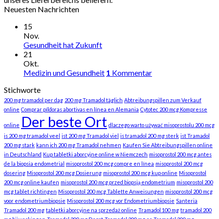
Neuesten Nachrichten
15
Nov.
Gesundheit hat Zukunft
21
Okt.
Medizin und Gesundheit
1
Kommentar
Stichworte
200 mg tramadol per dag
200 mg Tramadol täglich
Abtreibungspillen zum Verkauf
online
Comprar píldoras abortivas en línea en Alemania
Cytotec 200 mcg Kompresse
Der beste Ort
online
dlaczego warto używać misoprostolu 200 mcg
is 200 mg tramadol veel
ist 200 mg Tramadol viel
is tramadol 200 mg sterk
ist Tramadol
200 mg stark
kann ich 200 mg Tramadol nehmen
Kaufen Sie Abtreibungspillen online
in Deutschland
Kup tabletki aborcyjne online w Niemczech
misoprostol 200 mcg antes
de la biopsia endometrial
misoprostol 200 mcg compre en línea
misoprostol 200 mcg
dosering
Misoprostol 200 mcg Dosierung
misoprostol 200 mcg kup online
Misoprostol
200 mcg online kaufen
misoprostol 200 mcg przed biopsją endometrium
misoprostol 200
mcg tablet richtingen
Misoprostol 200 mcg Tablette Anweisungen
misoprostol 200 mcg
voor endometriumbiopsie
Misoprostol 200 mcg vor Endometriumbiopsie
Santeria
Tramadol 200 mg
tabletki aborcyjne na sprzedaż online
Tramadol 100 mg
tramadol 200