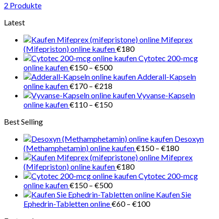
2 Produkte
Latest
Mifeprex
(Mifepriston) online kaufen
€
180
Cytotec 200-mcg
Preisspanne:
online kaufen
€
150
–
€
500
€150
Adderall-Kapseln
bis
Preisspanne:
online kaufen
€
170
–
€
218
€500
€170
Vyvanse-Kapseln
bis
Preisspanne:
online kaufen
€
110
–
€
150
€218
€110
Best Selling
bis
€150
Desoxyn
Preisspanne
(Methamphetamin) online kaufen
€
150
–
€
180
€150
Mifeprex
bis
(Mifepriston) online kaufen
€
180
€180
Cytotec 200-mcg
Preisspanne:
online kaufen
€
150
–
€
500
€150
Kaufen Sie
bis
Preisspanne:
Ephedrin-Tabletten online
€
60
–
€
100
€500
€60