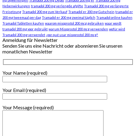
mg bijwerkingen
Tramadol 200 mg Depot
Tramadol 200 mg er
Tramadol 200 mg
Nebenwirkungen
tramadol 200 mg verlengde afgifte
Tramadol 200 mg verlängerte
Freisetzung
Tramadol 200 mg zum Verkauf
Tramadol er 200 mg Gutschein
tramadol er
200 mg tweemaal per dag
Tramadol er 200 mg zweimal täglich
Tramadol online kaufen
Tramadol Tabletten kaufen
waarom misoprostol 200 mcg gebruiken
waar wordt
tramadol 200 mg voor gebruikt
warum Misoprostol 200 mcg verwenden
wofür wird
Tramadol 200 mg verwendet
¿por qué usar misoprostol 200 mcg?
Anmeldung für Newsletter
Senden Sie uns eine Nachricht oder abonnieren Sie unseren
monatlichen Newsletter
Your Name (required)
Your Email (required)
Your Message (required)