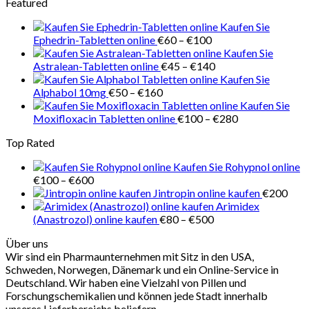
Featured
bis
€100
Kaufen Sie
Preisspanne:
Ephedrin-Tabletten online
€
60
–
€
100
€60
Kaufen Sie
bis
Preisspanne:
Astralean-Tabletten online
€
45
–
€
140
€100
€45
Kaufen Sie
Preisspanne:
bis
Alphabol 10mg
€
50
–
€
160
€50
€140
Kaufen Sie
bis
Preisspanne:
Moxifloxacin Tabletten online
€
100
–
€
280
€160
€100
Top Rated
bis
€280
Kaufen Sie Rohypnol online
Preisspanne:
€
100
–
€
600
€100
Jintropin online kaufen
€
200
bis
Arimidex
€600
Preisspanne:
(Anastrozol) online kaufen
€
80
–
€
500
€80
Über uns
bis
Wir sind ein Pharmaunternehmen mit Sitz in den USA,
€500
Schweden, Norwegen, Dänemark und ein Online-Service in
Deutschland. Wir haben eine Vielzahl von Pillen und
Forschungschemikalien und können jede Stadt innerhalb
unseres Lieferbereichs beliefern.