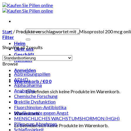
Skip
to
content
Suchen
Start
/
Produkte verschlagwortet mit „Misoprostol 200 mcg onli
nach:
Filter
Heim
Showing all 2 results
Über uns
Geschäft
Kontakt
Browse
Anmelden
Abtreibungspillen
ADHD
Warenkorb /
€
0
0
Alpha pharma
Anabolika
Es befinden sich keine Produkte im Warenkorb.
Chemische Forschung
0
Erektile Dysfunktion
Fluorchinolon-Antibiotika
Medikamente gegen Angst
Warenkorb
MENSCHLICHES WACHSTUMSHORMON (HGH)
Pillen zum Abnehmen
Es befinden sich keine Produkte im Warenkorb.
Schlaflosigkeit