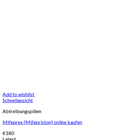
Add to wishlist
Schnellansicht
Abtreibungspillen
Mifeprex (Mifepriston) online kaufen
€
180
Latest