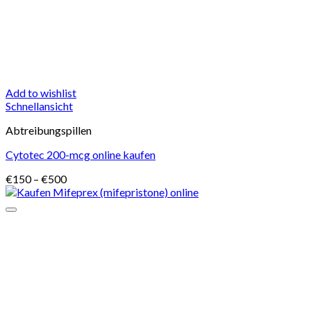
Add to wishlist
Schnellansicht
Abtreibungspillen
Cytotec 200-mcg online kaufen
Preisspanne:
€
150
–
€
500
€150
bis
€500