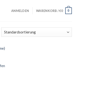
0
ANMELDEN
WARENKORB /
€
0
ufen
 to
list