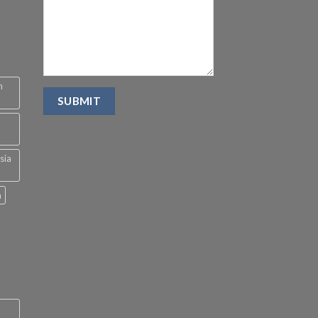
n
sia
a