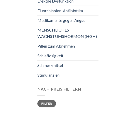
Erektile Dysfunktion
Fluorchinolon-Antibiotika
Medikamente gegen Angst
MENSCHLICHES
WACHSTUMSHORMON (HGH)
Pillen zum Abnehmen
Schlaflosigkeit
Schmerzmittel
Stimulanzien
NACH PREIS FILTERN
Min.
Max.
FILTER
Preis
Preis