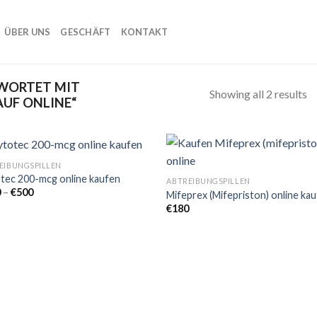
ÜBER UNS
GESCHÄFT
KONTAKT
WORTET MIT
Showing all 2 results
AUF ONLINE“
EIBUNGSPILLEN
tec 200-mcg online kaufen
ABTREIBUNGSPILLEN
Preisspanne:
0
–
€
500
Mifeprex (Mifepriston) online ka
Add to
Add
€150
€
180
wishlist
wish
bis
€500