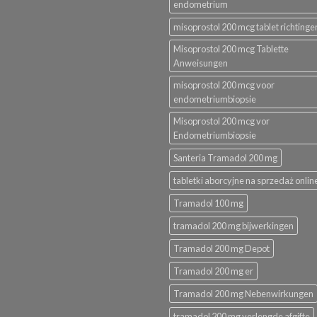
endometrium
misoprostol 200 mcg tablet richtinge
Misoprostol 200 mcg Tablette
Anweisungen
misoprostol 200 mcg voor
endometriumbiopsie
Misoprostol 200 mcg vor
Endometriumbiopsie
Santeria Tramadol 200 mg
tabletki aborcyjne na sprzedaż onlin
Tramadol 100 mg
tramadol 200 mg bijwerkingen
Tramadol 200 mg Depot
Tramadol 200 mg er
Tramadol 200 mg Nebenwirkungen
tramadol 200 mg verlengde afgifte