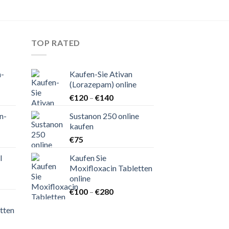
TOP RATED
n-
Kaufen-Sie Ativan
(Lorazepam) online
nne:
Preisspanne:
€
120
–
€
140
€120
n-
Sustanon 250 online
bis
kaufen
€140
nne:
€
75
l
Kaufen Sie
Moxifloxacin Tabletten
online
nne:
Preisspanne:
€
100
–
€
280
€100
tten
bis
€280