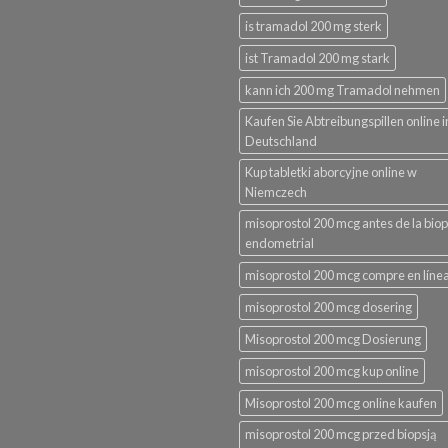
is tramadol 200 mg sterk
ist Tramadol 200 mg stark
kann ich 200 mg Tramadol nehmen
Kaufen Sie Abtreibungspillen online i
Deutschland
Kup tabletki aborcyjne online w
Niemczech
misoprostol 200 mcg antes de la biop
endometrial
misoprostol 200 mcg compre en líne
misoprostol 200 mcg dosering
Misoprostol 200 mcg Dosierung
misoprostol 200 mcg kup online
Misoprostol 200 mcg online kaufen
misoprostol 200 mcg przed biopsją