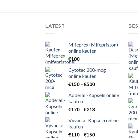
LATEST
BES
Mifeprex (Mifepriston)
online kaufen
€
180
Cytotec 200-mcg
online kaufen
Preisspanne:
€
150
–
€
500
€150
Adderall-Kapseln online
bis
kaufen
€500
Preisspanne:
€
170
–
€
218
€170
Vyvanse-Kapseln online
bis
kaufen
€218
Preisspanne:
€
110
–
€
150