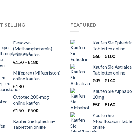
T SELLING
FEATURED
Desoxyn
Kaufen Sie Ephedri
(Methamphetamin)
Tabletten online
online kaufen
Preisspa
€
60
–
€
100
Preisspanne:
€
150
–
€
180
€60
Kaufen Sie Astralea
€150
bis
Mifeprex (Mifepriston)
Tabletten online
bis
€100
online kaufen
Preisspa
€180
€
45
–
€
140
€
180
€45
Kaufen Sie Alphabo
bis
Cytotec 200-mcg
10mg
€140
online kaufen
Preisspa
€
50
–
€
160
Preisspanne:
€
150
–
€
500
€50
Kaufen Sie
€150
bis
Kaufen Sie Ephedrin-
Moxifloxacin Table
bis
€160
Tabletten online
online
€500