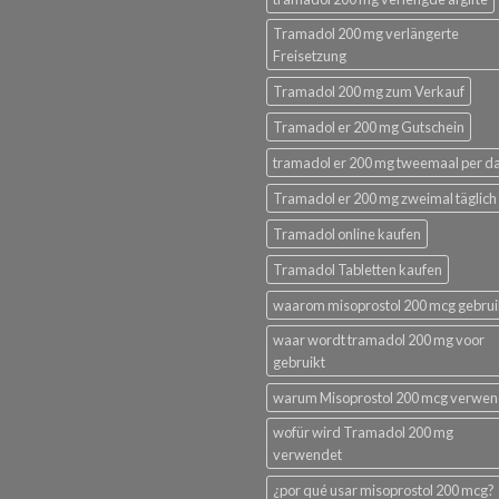
Tramadol 200 mg verlängerte
Freisetzung
Tramadol 200 mg zum Verkauf
Tramadol er 200 mg Gutschein
tramadol er 200 mg tweemaal per d
Tramadol er 200 mg zweimal täglich
Tramadol online kaufen
Tramadol Tabletten kaufen
waarom misoprostol 200 mcg gebru
waar wordt tramadol 200 mg voor
gebruikt
warum Misoprostol 200 mcg verwe
wofür wird Tramadol 200 mg
verwendet
¿por qué usar misoprostol 200 mcg?