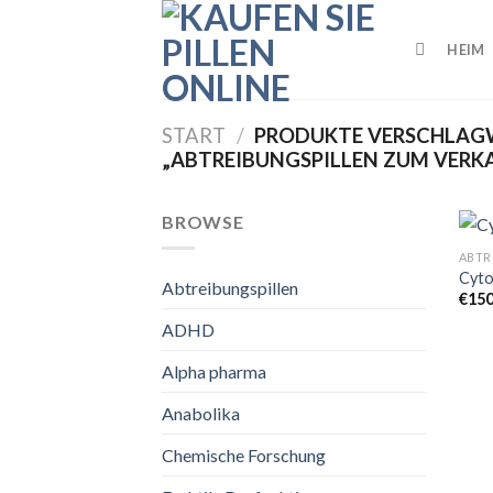
Skip
to
HEIM
content
START
/
PRODUKTE VERSCHLAG
„ABTREIBUNGSPILLEN ZUM VERK
BROWSE
ABTR
Cyto
Abtreibungspillen
€
15
ADHD
Alpha pharma
Anabolika
Chemische Forschung