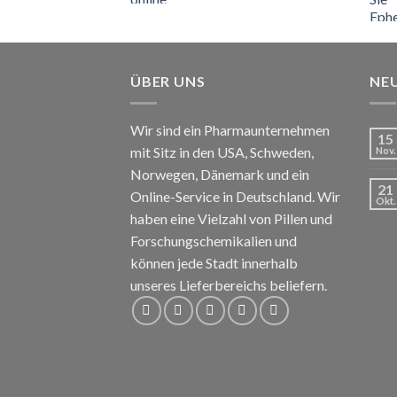
€110
bis
€150
ÜBER UNS
NE
Wir sind ein Pharmaunternehmen
15
mit Sitz in den USA, Schweden,
Nov.
Norwegen, Dänemark und ein
21
Online-Service in Deutschland. Wir
Okt.
haben eine Vielzahl von Pillen und
Forschungschemikalien und
können jede Stadt innerhalb
unseres Lieferbereichs beliefern.