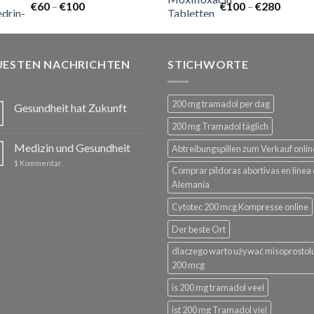
Preisspanne:
Preiss
€
60
–
€
100
€
100
–
€
280
€60
€100
bis
bis
€100
€280
UESTEN NACHRICHTEN
STICHWORTE
200 mg tramadol per dag
Gesundheit hat Zukunft
200 mg Tramadol täglich
Medizin und Gesundheit
Abtreibungspillen zum Verkauf onlin
1
Kommentar
Comprar píldoras abortivas en línea
Alemania
Cytotec 200 mcg Kompresse online
Der beste Ort
dlaczego warto używać misoprostol
200 mcg
is 200 mg tramadol veel
ist 200 mg Tramadol viel