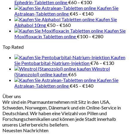
Preisspanne:
Ephedrin-Tabletten online
€
60
–
€
100
€60
Kaufen Sie
bis
Preisspanne:
Astralean-Tabletten online
€
45
–
€
140
€100
€45
Kaufen Sie
Preisspanne:
bis
Alphabol 10mg
€
50
–
€
160
€50
€140
Kaufen Sie
bis
Preisspanne:
Moxifloxacin Tabletten online
€
100
–
€
280
€160
€100
Top Rated
bis
€280
Kaufen
Preisspan
Sie Pentobarbital-Natrium-Injektion
€
76
–
€
130
€76
Winstrol
bis
(Stanozolol) online kaufen
€
65
€130
Kaufen Sie
Preisspanne:
Astralean-Tabletten online
€
45
–
€
140
€45
Über uns
bis
Wir sind ein Pharmaunternehmen mit Sitz in den USA,
€140
Schweden, Norwegen, Dänemark und ein Online-Service in
Deutschland. Wir haben eine Vielzahl von Pillen und
Forschungschemikalien und können jede Stadt innerhalb
unseres Lieferbereichs beliefern.
Neuesten Nachrichten