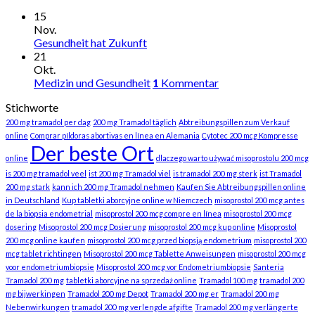
15
Nov.
Gesundheit hat Zukunft
21
Okt.
Medizin und Gesundheit
1
Kommentar
Stichworte
200 mg tramadol per dag
200 mg Tramadol täglich
Abtreibungspillen zum Verkauf
online
Comprar píldoras abortivas en línea en Alemania
Cytotec 200 mcg Kompresse
Der beste Ort
online
dlaczego warto używać misoprostolu 200 mcg
is 200 mg tramadol veel
ist 200 mg Tramadol viel
is tramadol 200 mg sterk
ist Tramadol
200 mg stark
kann ich 200 mg Tramadol nehmen
Kaufen Sie Abtreibungspillen online
in Deutschland
Kup tabletki aborcyjne online w Niemczech
misoprostol 200 mcg antes
de la biopsia endometrial
misoprostol 200 mcg compre en línea
misoprostol 200 mcg
dosering
Misoprostol 200 mcg Dosierung
misoprostol 200 mcg kup online
Misoprostol
200 mcg online kaufen
misoprostol 200 mcg przed biopsją endometrium
misoprostol 200
mcg tablet richtingen
Misoprostol 200 mcg Tablette Anweisungen
misoprostol 200 mcg
voor endometriumbiopsie
Misoprostol 200 mcg vor Endometriumbiopsie
Santeria
Tramadol 200 mg
tabletki aborcyjne na sprzedaż online
Tramadol 100 mg
tramadol 200
mg bijwerkingen
Tramadol 200 mg Depot
Tramadol 200 mg er
Tramadol 200 mg
Nebenwirkungen
tramadol 200 mg verlengde afgifte
Tramadol 200 mg verlängerte