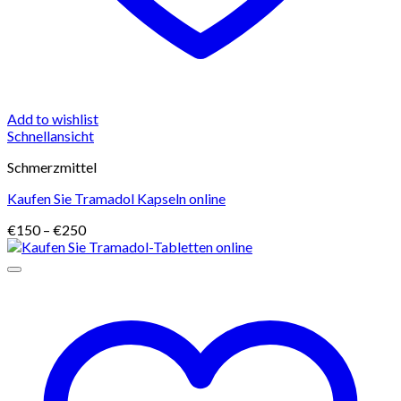
Add to wishlist
Schnellansicht
Schmerzmittel
Kaufen Sie Tramadol Kapseln online
Preisspanne:
€
150
–
€
250
€150
bis
€250