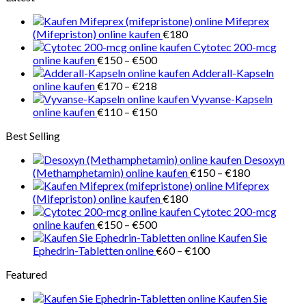
bis
Mifeprex
€210
(Mifepriston) online kaufen
€
180
Cytotec 200-mcg
Preisspanne:
online kaufen
€
150
–
€
500
€150
Adderall-Kapseln
bis
Preisspanne:
online kaufen
€
170
–
€
218
€500
€170
Vyvanse-Kapseln
bis
Preisspanne:
online kaufen
€
110
–
€
150
€218
€110
Best Selling
bis
€150
Desoxyn
Preisspanne
(Methamphetamin) online kaufen
€
150
–
€
180
€150
Mifeprex
bis
(Mifepriston) online kaufen
€
180
€180
Cytotec 200-mcg
Preisspanne:
online kaufen
€
150
–
€
500
€150
Kaufen Sie
bis
Preisspanne:
Ephedrin-Tabletten online
€
60
–
€
100
€500
€60
Featured
bis
€100
Kaufen Sie