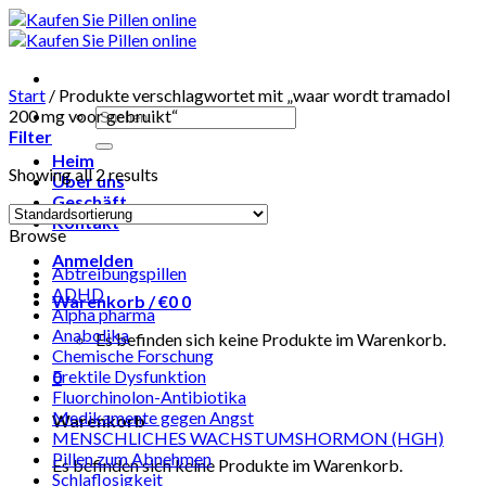
Skip
to
content
Start
/
Produkte verschlagwortet mit „waar wordt tramadol
Suchen
200 mg voor gebruikt“
nach:
Filter
Heim
Showing all 2 results
Über uns
Geschäft
Kontakt
Browse
Anmelden
Abtreibungspillen
ADHD
Warenkorb /
€
0
0
Alpha pharma
Anabolika
Es befinden sich keine Produkte im Warenkorb.
Chemische Forschung
Erektile Dysfunktion
0
Fluorchinolon-Antibiotika
Medikamente gegen Angst
Warenkorb
MENSCHLICHES WACHSTUMSHORMON (HGH)
Pillen zum Abnehmen
Es befinden sich keine Produkte im Warenkorb.
Schlaflosigkeit