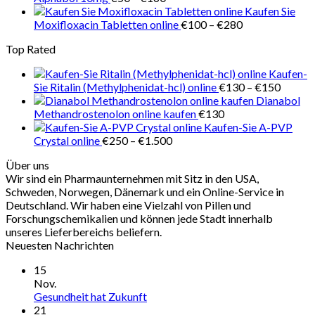
€50
€140
Kaufen Sie
bis
Preisspanne:
Moxifloxacin Tabletten online
€
100
–
€
280
€160
€100
Top Rated
bis
€280
Kaufen-
Preiss
Sie Ritalin (Methylphenidat-hcl) online
€
130
–
€
150
€130
Dianabol
bis
Methandrostenolon online kaufen
€
130
€150
Kaufen-Sie A-PVP
Preisspanne:
Crystal online
€
250
–
€
1.500
€250
Über uns
bis
Wir sind ein Pharmaunternehmen mit Sitz in den USA,
€1.500
Schweden, Norwegen, Dänemark und ein Online-Service in
Deutschland. Wir haben eine Vielzahl von Pillen und
Forschungschemikalien und können jede Stadt innerhalb
unseres Lieferbereichs beliefern.
Neuesten Nachrichten
15
Nov.
Gesundheit hat Zukunft
21