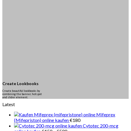
Create Lookbooks
Create beautiful lookbooks by
combining the banner, hotspot
and slider element.
Latest
Mifeprex
(Mifepriston) online kaufen
€
180
Cytotec 200-mcg
Preisspanne: