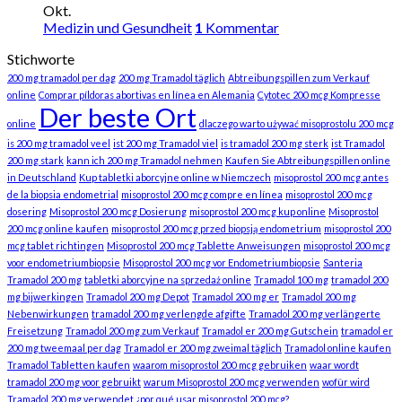
Okt.
Medizin und Gesundheit
1
Kommentar
Stichworte
200 mg tramadol per dag
200 mg Tramadol täglich
Abtreibungspillen zum Verkauf
online
Comprar píldoras abortivas en línea en Alemania
Cytotec 200 mcg Kompresse
Der beste Ort
online
dlaczego warto używać misoprostolu 200 mcg
is 200 mg tramadol veel
ist 200 mg Tramadol viel
is tramadol 200 mg sterk
ist Tramadol
200 mg stark
kann ich 200 mg Tramadol nehmen
Kaufen Sie Abtreibungspillen online
in Deutschland
Kup tabletki aborcyjne online w Niemczech
misoprostol 200 mcg antes
de la biopsia endometrial
misoprostol 200 mcg compre en línea
misoprostol 200 mcg
dosering
Misoprostol 200 mcg Dosierung
misoprostol 200 mcg kup online
Misoprostol
200 mcg online kaufen
misoprostol 200 mcg przed biopsją endometrium
misoprostol 200
mcg tablet richtingen
Misoprostol 200 mcg Tablette Anweisungen
misoprostol 200 mcg
voor endometriumbiopsie
Misoprostol 200 mcg vor Endometriumbiopsie
Santeria
Tramadol 200 mg
tabletki aborcyjne na sprzedaż online
Tramadol 100 mg
tramadol 200
mg bijwerkingen
Tramadol 200 mg Depot
Tramadol 200 mg er
Tramadol 200 mg
Nebenwirkungen
tramadol 200 mg verlengde afgifte
Tramadol 200 mg verlängerte
Freisetzung
Tramadol 200 mg zum Verkauf
Tramadol er 200 mg Gutschein
tramadol er
200 mg tweemaal per dag
Tramadol er 200 mg zweimal täglich
Tramadol online kaufen
Tramadol Tabletten kaufen
waarom misoprostol 200 mcg gebruiken
waar wordt
tramadol 200 mg voor gebruikt
warum Misoprostol 200 mcg verwenden
wofür wird
Tramadol 200 mg verwendet
¿por qué usar misoprostol 200 mcg?