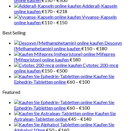
online kaufen
€
150
–
€
500
€150
Adderall-Kapseln
bis
Preisspanne:
online kaufen
€
170
–
€
218
€500
€170
Vyvanse-Kapseln
bis
Preisspanne:
online kaufen
€
110
–
€
150
€218
€110
Best Selling
bis
€150
Desoxyn
Preisspanne
(Methamphetamin) online kaufen
€
150
–
€
180
€150
Mifeprex
bis
(Mifepriston) online kaufen
€
180
€180
Cytotec 200-mcg
Preisspanne:
online kaufen
€
150
–
€
500
€150
Kaufen Sie
bis
Preisspanne:
Ephedrin-Tabletten online
€
60
–
€
100
€500
€60
Featured
bis
€100
Kaufen Sie
Preisspanne:
Ephedrin-Tabletten online
€
60
–
€
100
€60
Kaufen Sie
bis
Preisspanne:
Astralean-Tabletten online
€
45
–
€
140
€100
€45
Kaufen Sie
Preisspanne:
bis
Alphabol 10mg
€
50
–
€
160