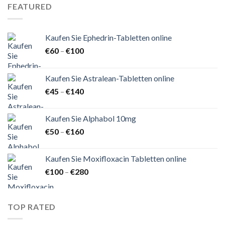
€100
FEATURED
Kaufen Sie Ephedrin-Tabletten online
Preisspanne:
€
60
–
€
100
€60
bis
Kaufen Sie Astralean-Tabletten online
€100
Preisspanne:
€
45
–
€
140
€45
bis
Kaufen Sie Alphabol 10mg
€140
Preisspanne:
€
50
–
€
160
€50
bis
Kaufen Sie Moxifloxacin Tabletten online
€160
Preisspanne:
€
100
–
€
280
€100
bis
€280
TOP RATED