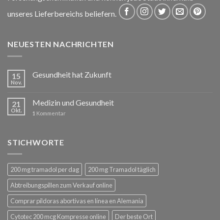
unseres Lieferbereichs beliefern.
NEUESTEN NACHRICHTEN
Gesundheit hat Zukunft
15
Nov.
Medizin und Gesundheit
21
Okt.
1
Kommentar
STICHWORTE
200 mg tramadol per dag
200 mg Tramadol täglich
Abtreibungspillen zum Verkauf online
Comprar píldoras abortivas en línea en Alemania
Cytotec 200 mcg Kompresse online
Der beste Ort