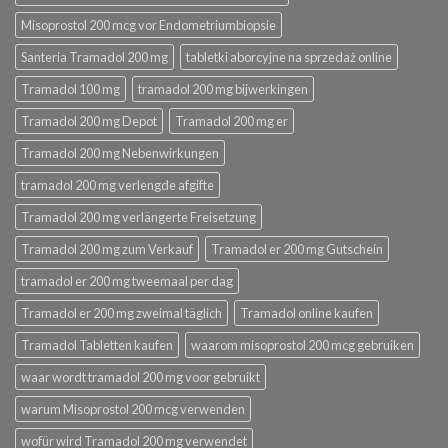
Misoprostol 200 mcg vor Endometriumbiopsie
Santeria Tramadol 200 mg
tabletki aborcyjne na sprzedaż online
Tramadol 100 mg
tramadol 200 mg bijwerkingen
Tramadol 200 mg Depot
Tramadol 200 mg er
Tramadol 200 mg Nebenwirkungen
tramadol 200 mg verlengde afgifte
Tramadol 200 mg verlängerte Freisetzung
Tramadol 200 mg zum Verkauf
Tramadol er 200 mg Gutschein
tramadol er 200 mg tweemaal per dag
Tramadol er 200 mg zweimal täglich
Tramadol online kaufen
Tramadol Tabletten kaufen
waarom misoprostol 200 mcg gebruiken
waar wordt tramadol 200 mg voor gebruikt
warum Misoprostol 200 mcg verwenden
wofür wird Tramadol 200 mg verwendet