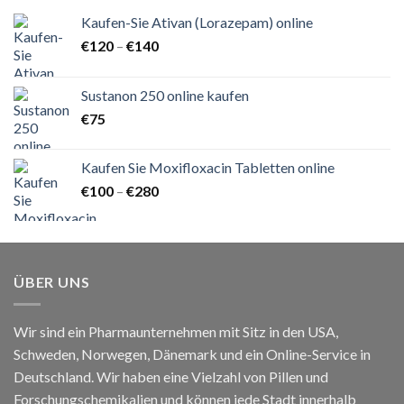
Kaufen-Sie Ativan (Lorazepam) online
Preisspanne:
€
120
–
€
140
€120
bis
Sustanon 250 online kaufen
€140
€
75
Kaufen Sie Moxifloxacin Tabletten online
Preisspanne:
€
100
–
€
280
€100
bis
€280
ÜBER UNS
Wir sind ein Pharmaunternehmen mit Sitz in den USA,
Schweden, Norwegen, Dänemark und ein Online-Service in
Deutschland. Wir haben eine Vielzahl von Pillen und
Forschungschemikalien und können jede Stadt innerhalb