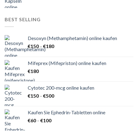
€110
bis
€150
BEST SELLING
Desoxyn (Methamphetamin) online kaufen
Preisspanne:
€
150
–
€
180
€150
bis
Mifeprex (Mifepriston) online kaufen
€180
€
180
Cytotec 200-mcg online kaufen
Preisspanne:
€
150
–
€
500
€150
bis
Kaufen Sie Ephedrin-Tabletten online
€500
Preisspanne:
€
60
–
€
100
€60
bis