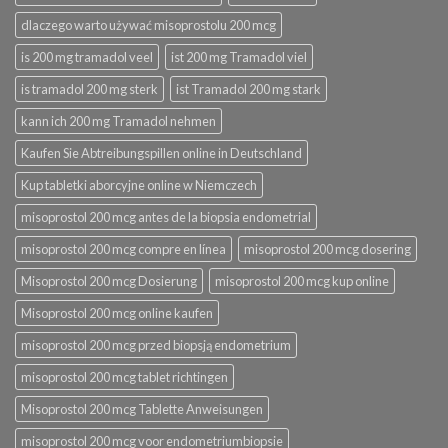
dlaczego warto używać misoprostolu 200 mcg
is 200 mg tramadol veel
ist 200 mg Tramadol viel
is tramadol 200 mg sterk
ist Tramadol 200 mg stark
kann ich 200 mg Tramadol nehmen
Kaufen Sie Abtreibungspillen online in Deutschland
Kup tabletki aborcyjne online w Niemczech
misoprostol 200 mcg antes de la biopsia endometrial
misoprostol 200 mcg compre en línea
misoprostol 200 mcg dosering
Misoprostol 200 mcg Dosierung
misoprostol 200 mcg kup online
Misoprostol 200 mcg online kaufen
misoprostol 200 mcg przed biopsją endometrium
misoprostol 200 mcg tablet richtingen
Misoprostol 200 mcg Tablette Anweisungen
misoprostol 200 mcg voor endometriumbiopsie