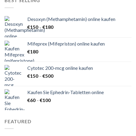
BEST SELLING
Desoxyn (Methamphetamin) online kaufen
Preisspanne:
€
150
–
€
180
€150
bis
Mifeprex (Mifepriston) online kaufen
€180
€
180
Cytotec 200-mcg online kaufen
Preisspanne:
€
150
–
€
500
€150
bis
Kaufen Sie Ephedrin-Tabletten online
€500
Preisspanne:
€
60
–
€
100
€60
bis
€100
FEATURED