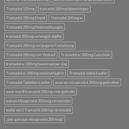
Tramadol 100 mg
tramadol 200 mg bijwerkingen
Tramadol 200 mg Depot
Tramadol 200 mg er
Tramadol 200 mg Nebenwirkungen
tramadol 200 mg verlengde afgifte
Tramadol 200 mg verlängerte Freisetzung
Tramadol 200 mg zum Verkauf
Tramadol er 200 mg Gutschein
tramadol er 200 mg tweemaal per dag
Tramadol er 200 mg zweimal täglich
Tramadol online kaufen
Tramadol Tabletten kaufen
waarom misoprostol 200 mcg gebruiken
waar wordt tramadol 200 mg voor gebruikt
warum Misoprostol 200 mcg verwenden
wofür wird Tramadol 200 mg verwendet
¿por qué usar misoprostol 200 mcg?