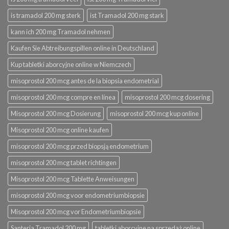
is tramadol 200 mg sterk
ist Tramadol 200 mg stark
kann ich 200 mg Tramadol nehmen
Kaufen Sie Abtreibungspillen online in Deutschland
Kup tabletki aborcyjne online w Niemczech
misoprostol 200 mcg antes de la biopsia endometrial
misoprostol 200 mcg compre en línea
misoprostol 200 mcg dosering
Misoprostol 200 mcg Dosierung
misoprostol 200 mcg kup online
Misoprostol 200 mcg online kaufen
misoprostol 200 mcg przed biopsją endometrium
misoprostol 200 mcg tablet richtingen
Misoprostol 200 mcg Tablette Anweisungen
misoprostol 200 mcg voor endometriumbiopsie
Misoprostol 200 mcg vor Endometriumbiopsie
Santeria Tramadol 200 mg
tabletki aborcyjne na sprzedaż online