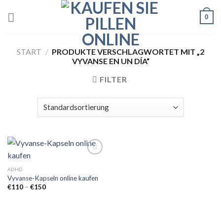
Skip
0
to
content
START
/
PRODUKTE VERSCHLAGWORTET MIT „2
VYVANSE EN UN DÍA“
FILTER
ADHD
Vyvanse-Kapseln online kaufen
Add to
wishlist
Preisspanne:
€
110
–
€
150
€110
bis
€150