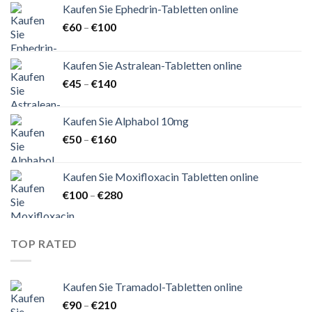
Kaufen Sie Ephedrin-Tabletten online
Preisspanne:
€
60
–
€
100
€60
bis
Kaufen Sie Astralean-Tabletten online
€100
Preisspanne:
€
45
–
€
140
€45
bis
Kaufen Sie Alphabol 10mg
€140
Preisspanne:
€
50
–
€
160
€50
bis
Kaufen Sie Moxifloxacin Tabletten online
€160
Preisspanne:
€
100
–
€
280
€100
bis
€280
TOP RATED
Kaufen Sie Tramadol-Tabletten online
Preisspanne:
€
90
–
€
210