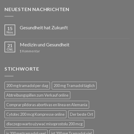
NEUESTEN NACHRICHTEN
Gesundheit hat Zukunft
15
Nov.
Medizin und Gesundheit
21
Okt.
1
Kommentar
STICHWORTE
200 mg tramadol per dag
200 mg Tramadol täglich
Abtreibungspillen zum Verkauf online
Comprar píldoras abortivas en línea en Alemania
Cytotec 200 mcg Kompresse online
Der beste Ort
dlaczego warto używać misoprostolu 200 mcg
is 200 mg tramadol veel
ist 200 mg Tramadol viel