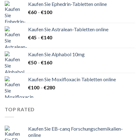
Kaufen Sie Ephedrin-Tabletten online
Preisspanne:
€
60
–
€
100
€60
bis
Kaufen Sie Astralean-Tabletten online
€100
Preisspanne:
€
45
–
€
140
€45
bis
Kaufen Sie Alphabol 10mg
€140
Preisspanne:
€
50
–
€
160
€50
bis
Kaufen Sie Moxifloxacin Tabletten online
€160
Preisspanne:
€
100
–
€
280
€100
bis
€280
TOP RATED
Kaufen Sie EB-canq Forschungschemikalien-
online