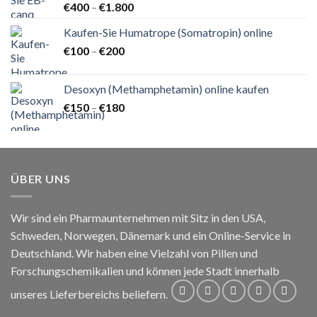
Preisspanne:
€
400
–
€
1.800
€400
Kaufen-Sie Humatrope (Somatropin) online
bis
Preisspanne:
€
100
–
€
200
€1.800
€100
bis
Desoxyn (Methamphetamin) online kaufen
€200
Preisspanne:
€
150
–
€
180
€150
bis
€180
ÜBER UNS
Wir sind ein Pharmaunternehmen mit Sitz in den USA,
Schweden, Norwegen, Dänemark und ein Online-Service in
Deutschland. Wir haben eine Vielzahl von Pillen und
Forschungschemikalien und können jede Stadt innerhalb
unseres Lieferbereichs beliefern.