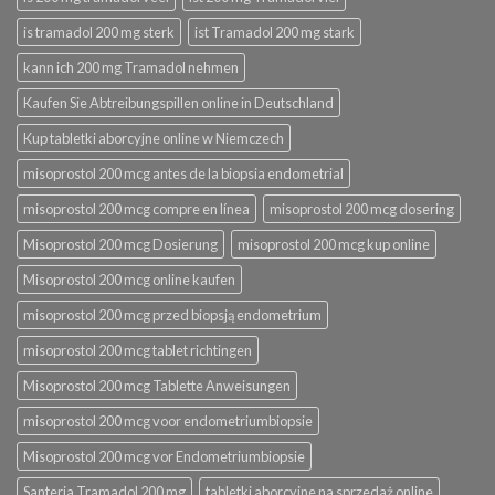
is tramadol 200 mg sterk
ist Tramadol 200 mg stark
kann ich 200 mg Tramadol nehmen
Kaufen Sie Abtreibungspillen online in Deutschland
Kup tabletki aborcyjne online w Niemczech
misoprostol 200 mcg antes de la biopsia endometrial
misoprostol 200 mcg compre en línea
misoprostol 200 mcg dosering
Misoprostol 200 mcg Dosierung
misoprostol 200 mcg kup online
Misoprostol 200 mcg online kaufen
misoprostol 200 mcg przed biopsją endometrium
misoprostol 200 mcg tablet richtingen
Misoprostol 200 mcg Tablette Anweisungen
misoprostol 200 mcg voor endometriumbiopsie
Misoprostol 200 mcg vor Endometriumbiopsie
Santeria Tramadol 200 mg
tabletki aborcyjne na sprzedaż online