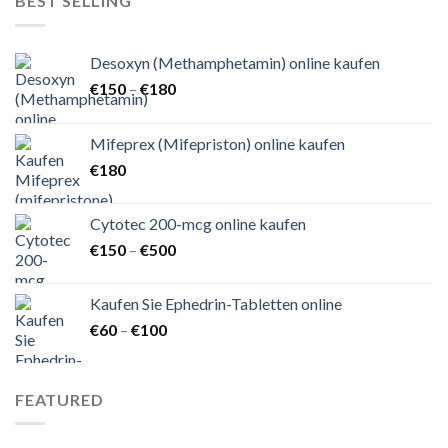
BEST SELLING
Desoxyn (Methamphetamin) online kaufen
Preisspanne:
€
150
–
€
180
€150
bis
Mifeprex (Mifepriston) online kaufen
€180
€
180
Cytotec 200-mcg online kaufen
Preisspanne:
€
150
–
€
500
€150
bis
Kaufen Sie Ephedrin-Tabletten online
€500
Preisspanne:
€
60
–
€
100
€60
bis
€100
FEATURED