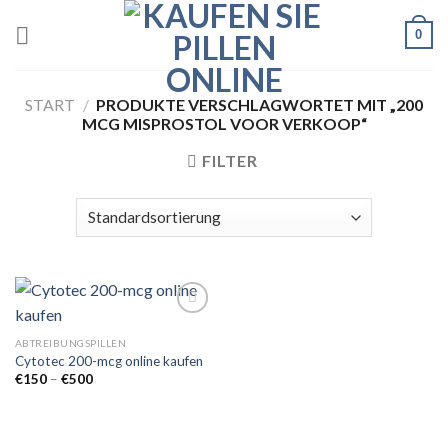
Skip
0
to
content
START
/
PRODUKTE VERSCHLAGWORTET MIT „200
MCG MISPROSTOL VOOR VERKOOP“
FILTER
ABTREIBUNGSPILLEN
Cytotec 200-mcg online kaufen
Add to
wishlist
Preisspanne:
€
150
–
€
500
€150
bis
€500