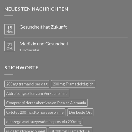
NEUESTEN NACHRICHTEN
Gesundheit hat Zukunft
15
Nov.
Medizin und Gesundheit
21
Okt.
1
Kommentar
STICHWORTE
200 mg tramadol per dag
200 mg Tramadol täglich
Abtreibungspillen zum Verkauf online
Comprar píldoras abortivas en línea en Alemania
Cytotec 200 mcg Kompresse online
Der beste Ort
dlaczego warto używać misoprostolu 200 mcg
is 200 mg tramadol veel
ist 200 mg Tramadol viel