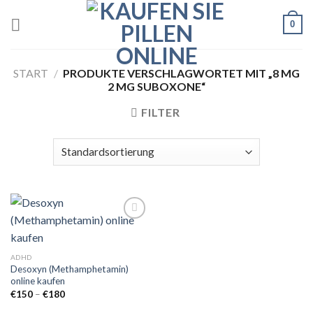
Skip
0
to
content
START
/
PRODUKTE VERSCHLAGWORTET MIT „8 MG
2 MG SUBOXONE“
FILTER
Add to
ADHD
wishlist
Desoxyn (Methamphetamin)
online kaufen
Preisspanne:
€
150
–
€
180
€150
bis