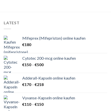
€180
LATEST
Mifeprex (Mifepriston) online kaufen
€
180
Cytotec 200-mcg online kaufen
Preisspanne:
€
150
–
€
500
€150
bis
Adderall-Kapseln online kaufen
€500
Preisspanne:
€
170
–
€
218
€170
bis
Vyvanse-Kapseln online kaufen
€218
Preisspanne:
€
110
–
€
150
€110