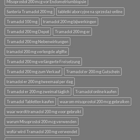
Misoprostol 200 mcg vor Endometriumbiopsie
Santeria Tramadol 200 mg
tabletki aborcyjne na sprzedaż online
Tramadol 100 mg
tramadol 200 mg bijwerkingen
Tramadol 200 mg Depot
Tramadol 200 mg er
Tramadol 200 mg Nebenwirkungen
tramadol 200 mg verlengde afgifte
Tramadol 200 mg verlängerte Freisetzung
Tramadol 200 mg zum Verkauf
Tramadol er 200 mg Gutschein
tramadol er 200 mg tweemaal per dag
Tramadol er 200 mg zweimal täglich
Tramadol online kaufen
Tramadol Tabletten kaufen
waarom misoprostol 200 mcg gebruiken
waar wordt tramadol 200 mg voor gebruikt
warum Misoprostol 200 mcg verwenden
wofür wird Tramadol 200 mg verwendet