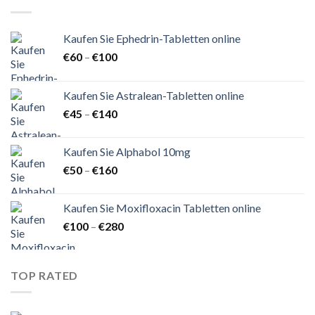
Kaufen Sie Ephedrin-Tabletten online
Preisspanne:
€
60
–
€
100
€60
bis
Kaufen Sie Astralean-Tabletten online
€100
Preisspanne:
€
45
–
€
140
€45
bis
Kaufen Sie Alphabol 10mg
€140
Preisspanne:
€
50
–
€
160
€50
bis
Kaufen Sie Moxifloxacin Tabletten online
€160
Preisspanne:
€
100
–
€
280
€100
bis
€280
TOP RATED