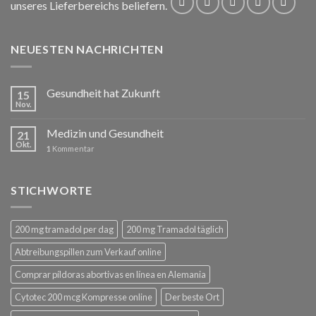
unseres Lieferbereichs beliefern.
NEUESTEN NACHRICHTEN
Gesundheit hat Zukunft
15
Nov.
Medizin und Gesundheit
21
Okt.
1
Kommentar
STICHWORTE
200 mg tramadol per dag
200 mg Tramadol täglich
Abtreibungspillen zum Verkauf online
Comprar píldoras abortivas en línea en Alemania
Cytotec 200 mcg Kompresse online
Der beste Ort