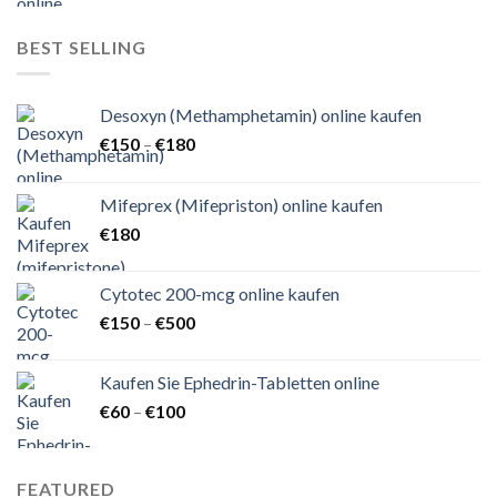
bis
€150
BEST SELLING
Desoxyn (Methamphetamin) online kaufen
Preisspanne:
€
150
–
€
180
€150
bis
Mifeprex (Mifepriston) online kaufen
€180
€
180
Cytotec 200-mcg online kaufen
Preisspanne:
€
150
–
€
500
€150
bis
Kaufen Sie Ephedrin-Tabletten online
€500
Preisspanne:
€
60
–
€
100
€60
bis
€100
FEATURED