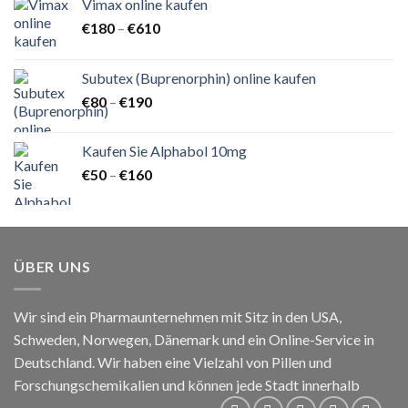
Vimax online kaufen
Preisspanne:
€
180
–
€
610
€180
bis
Subutex (Buprenorphin) online kaufen
€610
Preisspanne:
€
80
–
€
190
€80
bis
Kaufen Sie Alphabol 10mg
€190
Preisspanne:
€
50
–
€
160
€50
bis
€160
ÜBER UNS
Wir sind ein Pharmaunternehmen mit Sitz in den USA,
Schweden, Norwegen, Dänemark und ein Online-Service in
Deutschland. Wir haben eine Vielzahl von Pillen und
Forschungschemikalien und können jede Stadt innerhalb