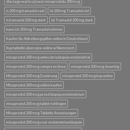
dlaczego warto używać misoprostolu 200 mcg
is 200 mg tramadol veel
ist 200 mg Tramadol viel
is tramadol 200 mg sterk
ist Tramadol 200 mg stark
kann ich 200 mg Tramadol nehmen
Kaufen Sie Abtreibungspillen online in Deutschland
Kup tabletki aborcyjne online w Niemczech
misoprostol 200 mcg antes de la biopsia endometrial
misoprostol 200 mcg compre en línea
misoprostol 200 mcg dosering
Misoprostol 200 mcg Dosierung
misoprostol 200 mcg kup online
Misoprostol 200 mcg online kaufen
misoprostol 200 mcg przed biopsją endometrium
misoprostol 200 mcg tablet richtingen
Misoprostol 200 mcg Tablette Anweisungen
misoprostol 200 mcg voor endometriumbiopsie