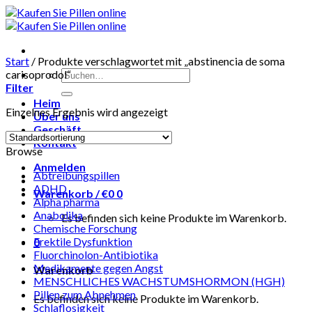
Skip
to
content
Start
/
Produkte verschlagwortet mit „abstinencia de soma
Suchen
carisoprodol“
nach:
Filter
Heim
Einzelnes Ergebnis wird angezeigt
Über uns
Geschäft
Kontakt
Browse
Anmelden
Abtreibungspillen
ADHD
Warenkorb /
€
0
0
Alpha pharma
Anabolika
Es befinden sich keine Produkte im Warenkorb.
Chemische Forschung
Erektile Dysfunktion
0
Fluorchinolon-Antibiotika
Medikamente gegen Angst
Warenkorb
MENSCHLICHES WACHSTUMSHORMON (HGH)
Pillen zum Abnehmen
Es befinden sich keine Produkte im Warenkorb.
Schlaflosigkeit