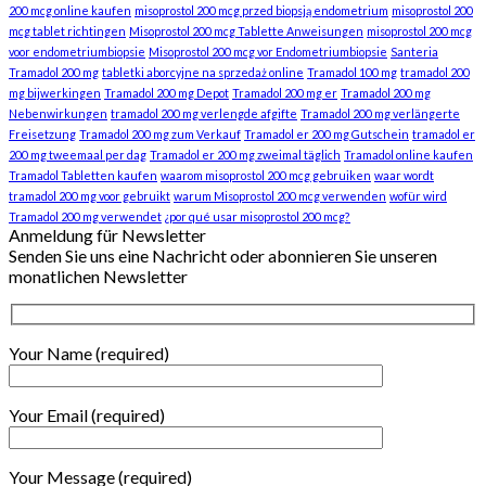
200 mcg online kaufen
misoprostol 200 mcg przed biopsją endometrium
misoprostol 200
mcg tablet richtingen
Misoprostol 200 mcg Tablette Anweisungen
misoprostol 200 mcg
voor endometriumbiopsie
Misoprostol 200 mcg vor Endometriumbiopsie
Santeria
Tramadol 200 mg
tabletki aborcyjne na sprzedaż online
Tramadol 100 mg
tramadol 200
mg bijwerkingen
Tramadol 200 mg Depot
Tramadol 200 mg er
Tramadol 200 mg
Nebenwirkungen
tramadol 200 mg verlengde afgifte
Tramadol 200 mg verlängerte
Freisetzung
Tramadol 200 mg zum Verkauf
Tramadol er 200 mg Gutschein
tramadol er
200 mg tweemaal per dag
Tramadol er 200 mg zweimal täglich
Tramadol online kaufen
Tramadol Tabletten kaufen
waarom misoprostol 200 mcg gebruiken
waar wordt
tramadol 200 mg voor gebruikt
warum Misoprostol 200 mcg verwenden
wofür wird
Tramadol 200 mg verwendet
¿por qué usar misoprostol 200 mcg?
Anmeldung für Newsletter
Senden Sie uns eine Nachricht oder abonnieren Sie unseren
monatlichen Newsletter
Your Name (required)
Your Email (required)
Your Message (required)