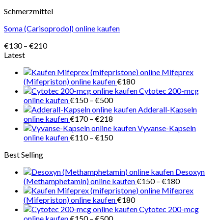
Schmerzmittel
Soma (Carisoprodol) online kaufen
Preisspanne:
€
130
–
€
210
€130
Latest
bis
Mifeprex
€210
(Mifepriston) online kaufen
€
180
Cytotec 200-mcg
Preisspanne:
online kaufen
€
150
–
€
500
€150
Adderall-Kapseln
bis
Preisspanne:
online kaufen
€
170
–
€
218
€500
€170
Vyvanse-Kapseln
bis
Preisspanne:
online kaufen
€
110
–
€
150
€218
€110
Best Selling
bis
€150
Desoxyn
Preisspanne
(Methamphetamin) online kaufen
€
150
–
€
180
€150
Mifeprex
bis
(Mifepriston) online kaufen
€
180
€180
Cytotec 200-mcg
Preisspanne:
online kaufen
€
150
–
€
500