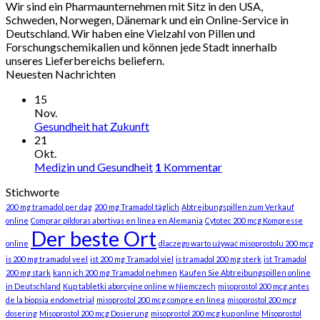
Wir sind ein Pharmaunternehmen mit Sitz in den USA,
€1.500
Schweden, Norwegen, Dänemark und ein Online-Service in
Deutschland. Wir haben eine Vielzahl von Pillen und
Forschungschemikalien und können jede Stadt innerhalb
unseres Lieferbereichs beliefern.
Neuesten Nachrichten
15
Nov.
Gesundheit hat Zukunft
21
Okt.
Medizin und Gesundheit
1
Kommentar
Stichworte
200 mg tramadol per dag
200 mg Tramadol täglich
Abtreibungspillen zum Verkauf
online
Comprar píldoras abortivas en línea en Alemania
Cytotec 200 mcg Kompresse
Der beste Ort
online
dlaczego warto używać misoprostolu 200 mcg
is 200 mg tramadol veel
ist 200 mg Tramadol viel
is tramadol 200 mg sterk
ist Tramadol
200 mg stark
kann ich 200 mg Tramadol nehmen
Kaufen Sie Abtreibungspillen online
in Deutschland
Kup tabletki aborcyjne online w Niemczech
misoprostol 200 mcg antes
de la biopsia endometrial
misoprostol 200 mcg compre en línea
misoprostol 200 mcg
dosering
Misoprostol 200 mcg Dosierung
misoprostol 200 mcg kup online
Misoprostol