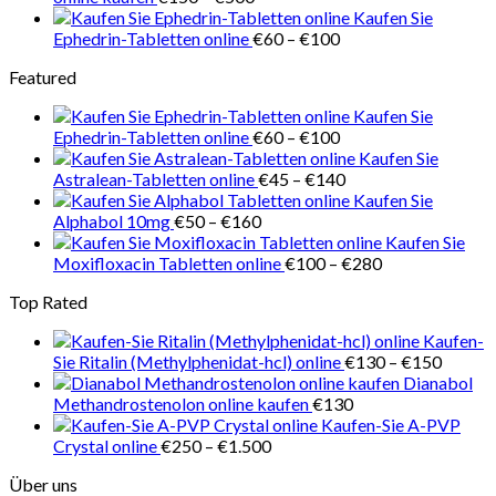
€150
Kaufen Sie
bis
Preisspanne:
Ephedrin-Tabletten online
€
60
–
€
100
€500
€60
Featured
bis
€100
Kaufen Sie
Preisspanne:
Ephedrin-Tabletten online
€
60
–
€
100
€60
Kaufen Sie
bis
Preisspanne:
Astralean-Tabletten online
€
45
–
€
140
€100
€45
Kaufen Sie
Preisspanne:
bis
Alphabol 10mg
€
50
–
€
160
€50
€140
Kaufen Sie
bis
Preisspanne:
Moxifloxacin Tabletten online
€
100
–
€
280
€160
€100
Top Rated
bis
€280
Kaufen-
Preiss
Sie Ritalin (Methylphenidat-hcl) online
€
130
–
€
150
€130
Dianabol
bis
Methandrostenolon online kaufen
€
130
€150
Kaufen-Sie A-PVP
Preisspanne:
Crystal online
€
250
–
€
1.500
€250
Über uns
bis