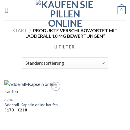
Skip
0
to
content
START
/
PRODUKTE VERSCHLAGWORTET MIT
„ADDERALL 10 MG BEWERTUNGEN“
FILTER
ADHD
Adderall-Kapseln online kaufen
Add to
wishlist
Preisspanne:
€
170
–
€
218
€170
bis
€218