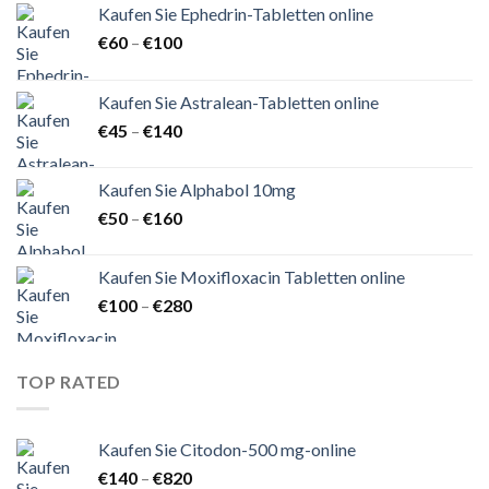
Kaufen Sie Ephedrin-Tabletten online
Preisspanne:
€
60
–
€
100
€60
bis
Kaufen Sie Astralean-Tabletten online
€100
Preisspanne:
€
45
–
€
140
€45
bis
Kaufen Sie Alphabol 10mg
€140
Preisspanne:
€
50
–
€
160
€50
bis
Kaufen Sie Moxifloxacin Tabletten online
€160
Preisspanne:
€
100
–
€
280
€100
bis
€280
TOP RATED
Kaufen Sie Citodon-500 mg-online
Preisspanne:
€
140
–
€
820