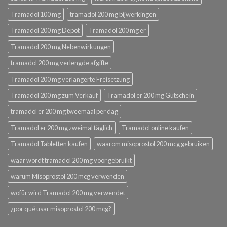
Tramadol 100 mg
tramadol 200 mg bijwerkingen
Tramadol 200 mg Depot
Tramadol 200 mg er
Tramadol 200 mg Nebenwirkungen
tramadol 200 mg verlengde afgifte
Tramadol 200 mg verlängerte Freisetzung
Tramadol 200 mg zum Verkauf
Tramadol er 200 mg Gutschein
tramadol er 200 mg tweemaal per dag
Tramadol er 200 mg zweimal täglich
Tramadol online kaufen
Tramadol Tabletten kaufen
waarom misoprostol 200 mcg gebruiken
waar wordt tramadol 200 mg voor gebruikt
warum Misoprostol 200 mcg verwenden
wofür wird Tramadol 200 mg verwendet
¿por qué usar misoprostol 200 mcg?