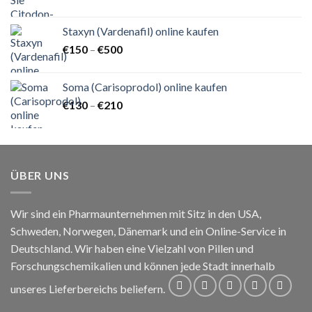
€140
bis
Staxyn (Vardenafil) online kaufen
€820
Preisspanne:
€
150
–
€
500
€150
bis
Soma (Carisoprodol) online kaufen
€500
Preisspanne:
€
130
–
€
210
€130
bis
€210
ÜBER UNS
Wir sind ein Pharmaunternehmen mit Sitz in den USA,
Schweden, Norwegen, Dänemark und ein Online-Service in
Deutschland. Wir haben eine Vielzahl von Pillen und
Forschungschemikalien und können jede Stadt innerhalb
unseres Lieferbereichs beliefern.