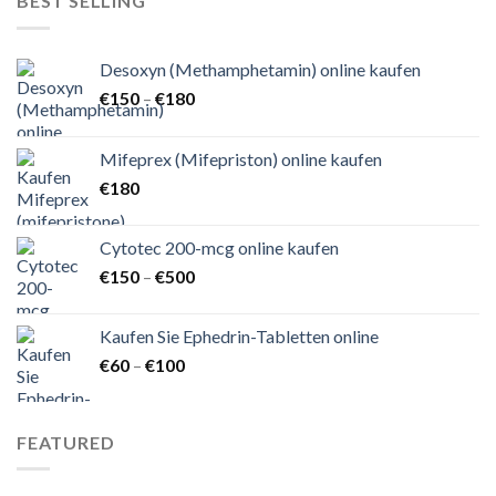
BEST SELLING
Desoxyn (Methamphetamin) online kaufen
Preisspanne:
€
150
–
€
180
€150
bis
Mifeprex (Mifepriston) online kaufen
€180
€
180
Cytotec 200-mcg online kaufen
Preisspanne:
€
150
–
€
500
€150
bis
Kaufen Sie Ephedrin-Tabletten online
€500
Preisspanne:
€
60
–
€
100
€60
bis
€100
FEATURED