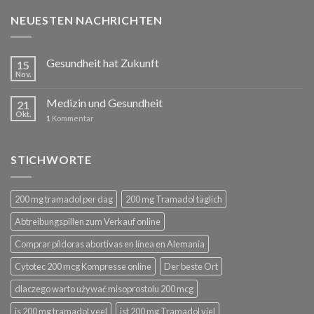
NEUESTEN NACHRICHTEN
Gesundheit hat Zukunft
15
Nov.
Medizin und Gesundheit
21
Okt.
1
Kommentar
STICHWORTE
200 mg tramadol per dag
200 mg Tramadol täglich
Abtreibungspillen zum Verkauf online
Comprar píldoras abortivas en línea en Alemania
Cytotec 200 mcg Kompresse online
Der beste Ort
dlaczego warto używać misoprostolu 200 mcg
is 200 mg tramadol veel
ist 200 mg Tramadol viel