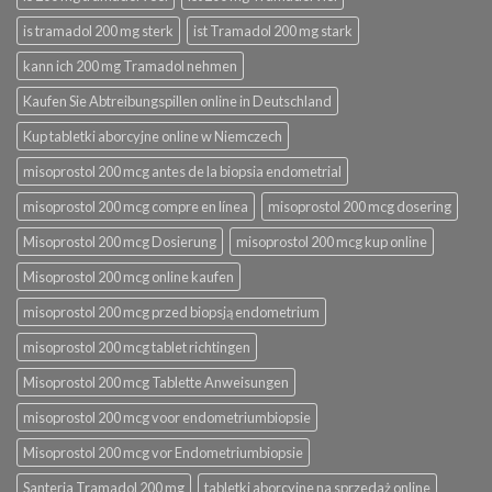
is tramadol 200 mg sterk
ist Tramadol 200 mg stark
kann ich 200 mg Tramadol nehmen
Kaufen Sie Abtreibungspillen online in Deutschland
Kup tabletki aborcyjne online w Niemczech
misoprostol 200 mcg antes de la biopsia endometrial
misoprostol 200 mcg compre en línea
misoprostol 200 mcg dosering
Misoprostol 200 mcg Dosierung
misoprostol 200 mcg kup online
Misoprostol 200 mcg online kaufen
misoprostol 200 mcg przed biopsją endometrium
misoprostol 200 mcg tablet richtingen
Misoprostol 200 mcg Tablette Anweisungen
misoprostol 200 mcg voor endometriumbiopsie
Misoprostol 200 mcg vor Endometriumbiopsie
Santeria Tramadol 200 mg
tabletki aborcyjne na sprzedaż online