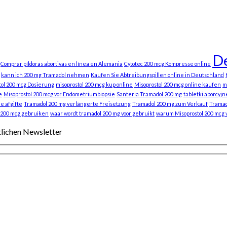
De
Comprar píldoras abortivas en línea en Alemania
Cytotec 200 mcg Kompresse online
kann ich 200 mg Tramadol nehmen
Kaufen Sie Abtreibungspillen online in Deutschland
tol 200 mcg Dosierung
misoprostol 200 mcg kup online
Misoprostol 200 mcg online kaufen
m
e
Misoprostol 200 mcg vor Endometriumbiopsie
Santeria Tramadol 200 mg
tabletki aborcyjn
e afgifte
Tramadol 200 mg verlängerte Freisetzung
Tramadol 200 mg zum Verkauf
Tramad
 200 mcg gebruiken
waar wordt tramadol 200 mg voor gebruikt
warum Misoprostol 200 mcg
tlichen Newsletter