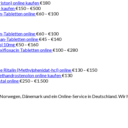
€150
iston) online kaufen
€
180
Preisspanne:
bis
 kaufen
€
150
–
€
500
€150
Preisspanne:
€180
n-Tabletten online
€
60
–
€
100
bis
€60
€500
bis
€100
Preisspanne:
n-Tabletten online
€
60
–
€
100
€60
Preisspanne:
ean-Tabletten online
€
45
–
€
140
Preisspanne:
bis
€45
ol 10mg
€
50
–
€
160
€50
€100
bis
Preisspanne:
ifloxacin Tabletten online
€
100
–
€
280
bis
€140
€100
€160
bis
€280
Preisspanne:
e Ritalin (Methylphenidat-hcl) online
€
130
–
€
150
€130
thandrostenolon online kaufen
€
130
Preisspanne:
bis
tal online
€
250
–
€
1.500
€250
€150
bis
Norwegen, Dänemark und ein Online-Service in Deutschland. Wir h
€1.500