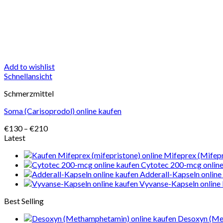
Add to wishlist
Schnellansicht
Schmerzmittel
Soma (Carisoprodol) online kaufen
Preisspanne:
€
130
–
€
210
€130
Latest
bis
Mifeprex (Mifepr
€210
Cytotec 200-mcg online
Adderall-Kapseln online
Vyvanse-Kapseln online
Best Selling
Desoxyn (Me