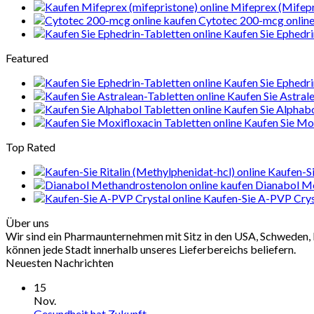
Mifeprex (Mifepr
Cytotec 200-mcg online
Kaufen Sie Ephedri
Featured
Kaufen Sie Ephedri
Kaufen Sie Astral
Kaufen Sie Alphab
Kaufen Sie Mox
Top Rated
Kaufen-Si
Dianabol Me
Kaufen-Sie A-PVP Crys
Über uns
Wir sind ein Pharmaunternehmen mit Sitz in den USA, Schweden, 
können jede Stadt innerhalb unseres Lieferbereichs beliefern.
Neuesten Nachrichten
15
Nov.
Gesundheit hat Zukunft