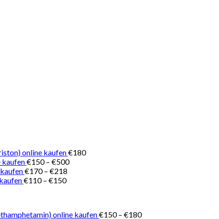
iston) online kaufen
€
180
Preisspanne:
 kaufen
€
150
–
€
500
Preisspanne:
€150
 kaufen
€
170
–
€
218
Preisspanne:
€170
bis
 kaufen
€
110
–
€
150
€110
bis
€500
bis
€218
€150
Preisspanne:
thamphetamin) online kaufen
€
150
–
€
180