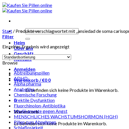
Skip
to
content
Suchen
Start
/
Produkte verschlagwortet mit „ansiedad de soma carisop
nach:
Filter
Heim
Einzelnes Ergebnis wird angezeigt
Über uns
Geschäft
Kontakt
Browse
Anmelden
Abtreibungspillen
ADHD
Warenkorb /
€
0
0
Alpha pharma
Anabolika
Es befinden sich keine Produkte im Warenkorb.
Chemische Forschung
0
Erektile Dysfunktion
Fluorchinolon-Antibiotika
Medikamente gegen Angst
Warenkorb
MENSCHLICHES WACHSTUMSHORMON (HGH)
Pillen zum Abnehmen
Es befinden sich keine Produkte im Warenkorb.
Schlaflosigkeit