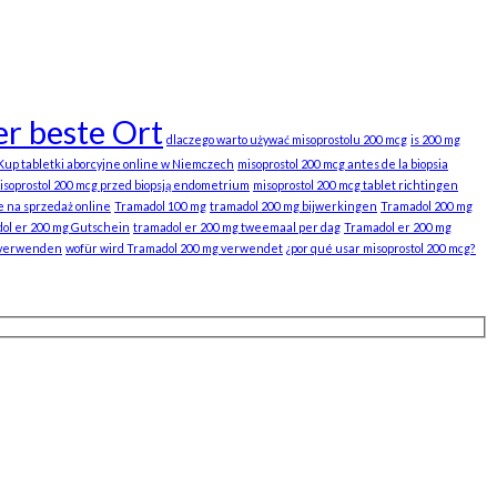
r beste Ort
dlaczego warto używać misoprostolu 200 mcg
is 200 mg
Kup tabletki aborcyjne online w Niemczech
misoprostol 200 mcg antes de la biopsia
isoprostol 200 mcg przed biopsją endometrium
misoprostol 200 mcg tablet richtingen
e na sprzedaż online
Tramadol 100 mg
tramadol 200 mg bijwerkingen
Tramadol 200 mg
ol er 200 mg Gutschein
tramadol er 200 mg tweemaal per dag
Tramadol er 200 mg
 verwenden
wofür wird Tramadol 200 mg verwendet
¿por qué usar misoprostol 200 mcg?