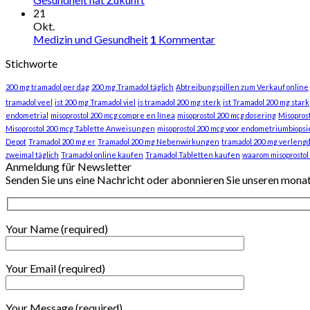
21
Okt.
Medizin und Gesundheit
1
Kommentar
Stichworte
200 mg tramadol per dag
200 mg Tramadol täglich
Abtreibungspillen zum Verkauf online
tramadol veel
ist 200 mg Tramadol viel
is tramadol 200 mg sterk
ist Tramadol 200 mg stark
endometrial
misoprostol 200 mcg compre en línea
misoprostol 200 mcg dosering
Misopros
Misoprostol 200 mcg Tablette Anweisungen
misoprostol 200 mcg voor endometriumbiopsi
Depot
Tramadol 200 mg er
Tramadol 200 mg Nebenwirkungen
tramadol 200 mg verlengd
zweimal täglich
Tramadol online kaufen
Tramadol Tabletten kaufen
waarom misoprostol
Anmeldung für Newsletter
Senden Sie uns eine Nachricht oder abonnieren Sie unseren mona
Your Name (required)
Your Email (required)
Your Message (required)