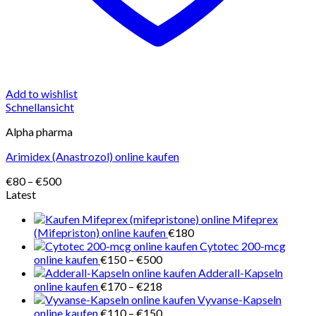
Add to wishlist
Schnellansicht
Alpha pharma
Arimidex (Anastrozol) online kaufen
Preisspanne:
€
80
–
€
500
€80
Latest
bis
Mifeprex
€500
(Mifepriston) online kaufen
€
180
Cytotec 200-mcg
Preisspanne:
online kaufen
€
150
–
€
500
€150
Adderall-Kapseln
bis
Preisspanne:
online kaufen
€
170
–
€
218
€500
€170
Vyvanse-Kapseln
bis
Preisspanne:
online kaufen
€
110
–
€
150