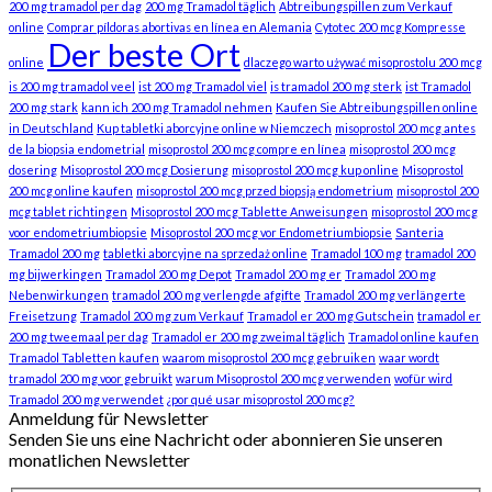
200 mg tramadol per dag
200 mg Tramadol täglich
Abtreibungspillen zum Verkauf
online
Comprar píldoras abortivas en línea en Alemania
Cytotec 200 mcg Kompresse
Der beste Ort
online
dlaczego warto używać misoprostolu 200 mcg
is 200 mg tramadol veel
ist 200 mg Tramadol viel
is tramadol 200 mg sterk
ist Tramadol
200 mg stark
kann ich 200 mg Tramadol nehmen
Kaufen Sie Abtreibungspillen online
in Deutschland
Kup tabletki aborcyjne online w Niemczech
misoprostol 200 mcg antes
de la biopsia endometrial
misoprostol 200 mcg compre en línea
misoprostol 200 mcg
dosering
Misoprostol 200 mcg Dosierung
misoprostol 200 mcg kup online
Misoprostol
200 mcg online kaufen
misoprostol 200 mcg przed biopsją endometrium
misoprostol 200
mcg tablet richtingen
Misoprostol 200 mcg Tablette Anweisungen
misoprostol 200 mcg
voor endometriumbiopsie
Misoprostol 200 mcg vor Endometriumbiopsie
Santeria
Tramadol 200 mg
tabletki aborcyjne na sprzedaż online
Tramadol 100 mg
tramadol 200
mg bijwerkingen
Tramadol 200 mg Depot
Tramadol 200 mg er
Tramadol 200 mg
Nebenwirkungen
tramadol 200 mg verlengde afgifte
Tramadol 200 mg verlängerte
Freisetzung
Tramadol 200 mg zum Verkauf
Tramadol er 200 mg Gutschein
tramadol er
200 mg tweemaal per dag
Tramadol er 200 mg zweimal täglich
Tramadol online kaufen
Tramadol Tabletten kaufen
waarom misoprostol 200 mcg gebruiken
waar wordt
tramadol 200 mg voor gebruikt
warum Misoprostol 200 mcg verwenden
wofür wird
Tramadol 200 mg verwendet
¿por qué usar misoprostol 200 mcg?
Anmeldung für Newsletter
Senden Sie uns eine Nachricht oder abonnieren Sie unseren
monatlichen Newsletter