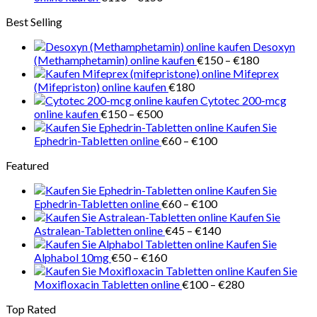
€218
€110
Best Selling
bis
€150
Desoxyn
Preisspanne
(Methamphetamin) online kaufen
€
150
–
€
180
€150
Mifeprex
bis
(Mifepriston) online kaufen
€
180
€180
Cytotec 200-mcg
Preisspanne:
online kaufen
€
150
–
€
500
€150
Kaufen Sie
bis
Preisspanne:
Ephedrin-Tabletten online
€
60
–
€
100
€500
€60
Featured
bis
€100
Kaufen Sie
Preisspanne:
Ephedrin-Tabletten online
€
60
–
€
100
€60
Kaufen Sie
bis
Preisspanne:
Astralean-Tabletten online
€
45
–
€
140
€100
€45
Kaufen Sie
Preisspanne:
bis
Alphabol 10mg
€
50
–
€
160
€50
€140
Kaufen Sie
bis
Preisspanne:
Moxifloxacin Tabletten online
€
100
–
€
280
€160
€100
Top Rated
bis