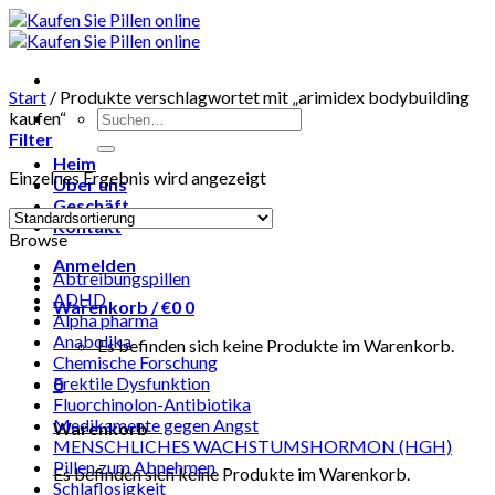
Skip
to
content
Start
/
Produkte verschlagwortet mit „arimidex bodybuilding
Suchen
kaufen“
nach:
Filter
Heim
Einzelnes Ergebnis wird angezeigt
Über uns
Geschäft
Kontakt
Browse
Anmelden
Abtreibungspillen
ADHD
Warenkorb /
€
0
0
Alpha pharma
Anabolika
Es befinden sich keine Produkte im Warenkorb.
Chemische Forschung
Erektile Dysfunktion
0
Fluorchinolon-Antibiotika
Medikamente gegen Angst
Warenkorb
MENSCHLICHES WACHSTUMSHORMON (HGH)
Pillen zum Abnehmen
Es befinden sich keine Produkte im Warenkorb.
Schlaflosigkeit