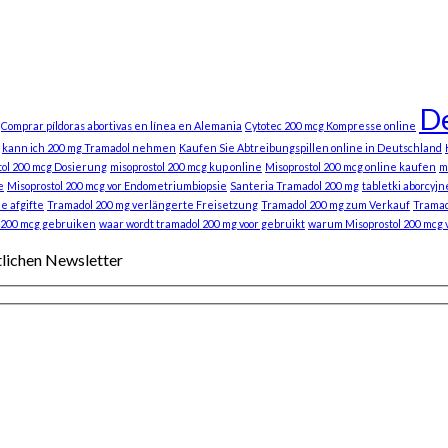
De
Comprar píldoras abortivas en línea en Alemania
Cytotec 200 mcg Kompresse online
kann ich 200 mg Tramadol nehmen
Kaufen Sie Abtreibungspillen online in Deutschland
tol 200 mcg Dosierung
misoprostol 200 mcg kup online
Misoprostol 200 mcg online kaufen
m
e
Misoprostol 200 mcg vor Endometriumbiopsie
Santeria Tramadol 200 mg
tabletki aborcyjn
e afgifte
Tramadol 200 mg verlängerte Freisetzung
Tramadol 200 mg zum Verkauf
Tramad
 200 mcg gebruiken
waar wordt tramadol 200 mg voor gebruikt
warum Misoprostol 200 mcg
tlichen Newsletter