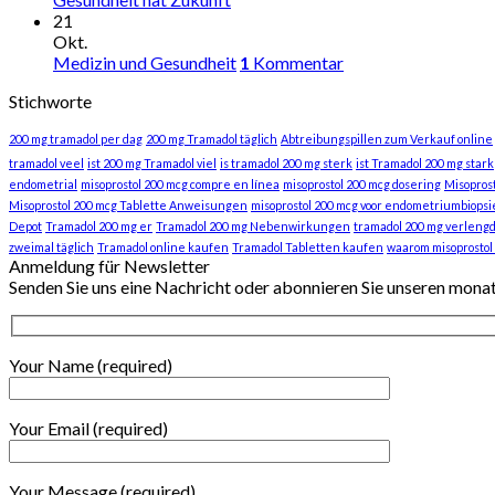
21
Okt.
Medizin und Gesundheit
1
Kommentar
Stichworte
200 mg tramadol per dag
200 mg Tramadol täglich
Abtreibungspillen zum Verkauf online
tramadol veel
ist 200 mg Tramadol viel
is tramadol 200 mg sterk
ist Tramadol 200 mg stark
endometrial
misoprostol 200 mcg compre en línea
misoprostol 200 mcg dosering
Misopros
Misoprostol 200 mcg Tablette Anweisungen
misoprostol 200 mcg voor endometriumbiopsi
Depot
Tramadol 200 mg er
Tramadol 200 mg Nebenwirkungen
tramadol 200 mg verlengd
zweimal täglich
Tramadol online kaufen
Tramadol Tabletten kaufen
waarom misoprostol
Anmeldung für Newsletter
Senden Sie uns eine Nachricht oder abonnieren Sie unseren mona
Your Name (required)
Your Email (required)
Your Message (required)