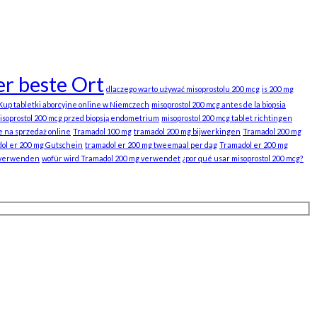
r beste Ort
dlaczego warto używać misoprostolu 200 mcg
is 200 mg
Kup tabletki aborcyjne online w Niemczech
misoprostol 200 mcg antes de la biopsia
isoprostol 200 mcg przed biopsją endometrium
misoprostol 200 mcg tablet richtingen
e na sprzedaż online
Tramadol 100 mg
tramadol 200 mg bijwerkingen
Tramadol 200 mg
ol er 200 mg Gutschein
tramadol er 200 mg tweemaal per dag
Tramadol er 200 mg
 verwenden
wofür wird Tramadol 200 mg verwendet
¿por qué usar misoprostol 200 mcg?