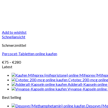
Add to wishlist
Schnellansicht
Schmerzmittel
Percocet-Tabletten online kaufen
Preisspanne:
€
75
–
€
280
€75
Latest
bis
Mifeprex (Mifepr
€280
Cytotec 200-mcg online
Adderall-Kapseln online
Vyvanse-Kapseln online
Best Selling
Desoxyn (Me