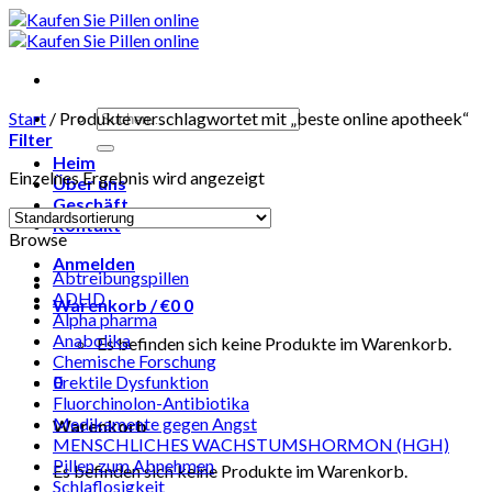
Skip
to
content
Suchen
Start
/
Produkte verschlagwortet mit „beste online apotheek“
nach:
Filter
Heim
Einzelnes Ergebnis wird angezeigt
Über uns
Geschäft
Kontakt
Browse
Anmelden
Abtreibungspillen
ADHD
Warenkorb /
€
0
0
Alpha pharma
Anabolika
Es befinden sich keine Produkte im Warenkorb.
Chemische Forschung
0
Erektile Dysfunktion
Fluorchinolon-Antibiotika
Medikamente gegen Angst
Warenkorb
MENSCHLICHES WACHSTUMSHORMON (HGH)
Pillen zum Abnehmen
Es befinden sich keine Produkte im Warenkorb.
Schlaflosigkeit