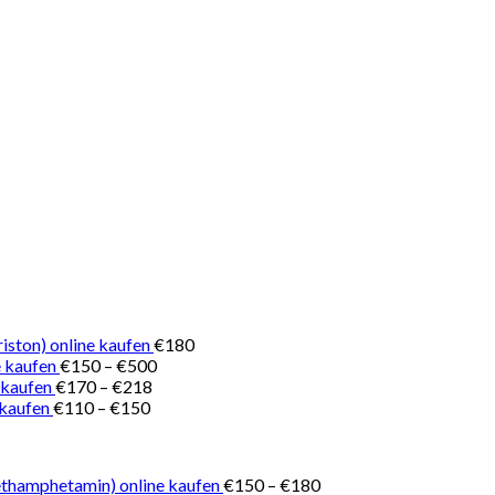
iston) online kaufen
€
180
Preisspanne:
 kaufen
€
150
–
€
500
Preisspanne:
€150
 kaufen
€
170
–
€
218
Preisspanne:
€170
bis
 kaufen
€
110
–
€
150
€110
bis
€500
bis
€218
€150
Preisspanne:
thamphetamin) online kaufen
€
150
–
€
180