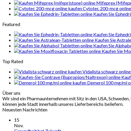
Mifeprex (Mifepr
Cytotec 200-mcg online
Kaufen Sie Ephedri
Featured
Kaufen Sie Ephedri
Kaufen Sie Astral
Kaufen Sie Alphab
Kaufen Sie Mox
Top Rated
Vidalista schwarz onlin
Kauf
Demerol 100 mg/ml on
Über uns
Wir sind ein Pharmaunternehmen mit Sitz in den USA, Schweden, 
können jede Stadt innerhalb unseres Lieferbereichs beliefern.
Neuesten Nachrichten
15
Nov.
Gesundheit hat Zukunft