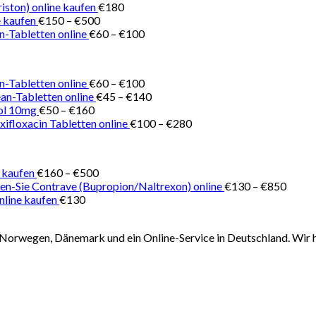
€150
iston) online kaufen
€
180
Preisspanne:
bis
 kaufen
€
150
–
€
500
€150
Preisspanne:
€180
n-Tabletten online
€
60
–
€
100
bis
€60
€500
bis
€100
Preisspanne:
n-Tabletten online
€
60
–
€
100
€60
Preisspanne:
ean-Tabletten online
€
45
–
€
140
Preisspanne:
bis
€45
ol 10mg
€
50
–
€
160
€50
€100
bis
Preisspanne:
ifloxacin Tabletten online
€
100
–
€
280
bis
€140
€100
€160
bis
€280
Preisspanne:
e kaufen
€
160
–
€
500
€160
Preis
en-Sie Contrave (Bupropion/Naltrexon) online
€
130
–
€
850
bis
€130
line kaufen
€
130
€500
bis
€850
Norwegen, Dänemark und ein Online-Service in Deutschland. Wir h