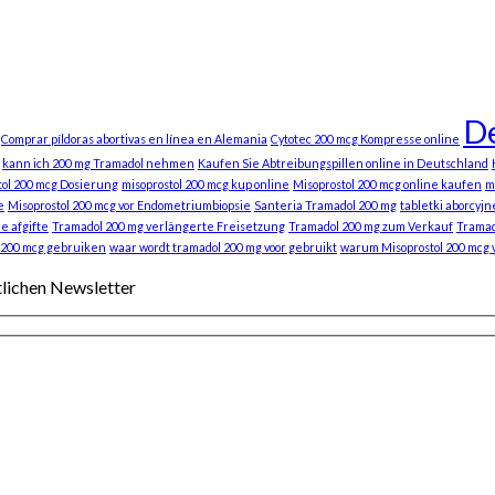
De
Comprar píldoras abortivas en línea en Alemania
Cytotec 200 mcg Kompresse online
kann ich 200 mg Tramadol nehmen
Kaufen Sie Abtreibungspillen online in Deutschland
tol 200 mcg Dosierung
misoprostol 200 mcg kup online
Misoprostol 200 mcg online kaufen
m
e
Misoprostol 200 mcg vor Endometriumbiopsie
Santeria Tramadol 200 mg
tabletki aborcyjn
e afgifte
Tramadol 200 mg verlängerte Freisetzung
Tramadol 200 mg zum Verkauf
Tramad
 200 mcg gebruiken
waar wordt tramadol 200 mg voor gebruikt
warum Misoprostol 200 mcg
tlichen Newsletter