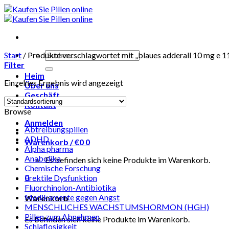
Skip
to
content
Suchen
Start
/
Produkte verschlagwortet mit „blaues adderall 10 mg e 1
nach:
Filter
Heim
Einzelnes Ergebnis wird angezeigt
Über uns
Geschäft
Kontakt
Browse
Anmelden
Abtreibungspillen
ADHD
Warenkorb /
€
0
0
Alpha pharma
Anabolika
Es befinden sich keine Produkte im Warenkorb.
Chemische Forschung
0
Erektile Dysfunktion
Fluorchinolon-Antibiotika
Medikamente gegen Angst
Warenkorb
MENSCHLICHES WACHSTUMSHORMON (HGH)
Pillen zum Abnehmen
Es befinden sich keine Produkte im Warenkorb.
Schlaflosigkeit