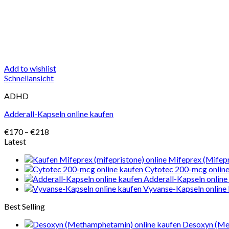
Add to wishlist
Schnellansicht
ADHD
Adderall-Kapseln online kaufen
Preisspanne:
€
170
–
€
218
€170
Latest
bis
Mifeprex (Mifepr
€218
Cytotec 200-mcg online
Adderall-Kapseln online
Vyvanse-Kapseln online
Best Selling
Desoxyn (Me