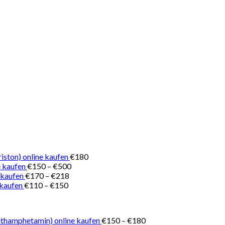
iston) online kaufen
€
180
Preisspanne:
 kaufen
€
150
–
€
500
Preisspanne:
€150
 kaufen
€
170
–
€
218
Preisspanne:
€170
bis
 kaufen
€
110
–
€
150
€110
bis
€500
bis
€218
€150
Preisspanne:
thamphetamin) online kaufen
€
150
–
€
180