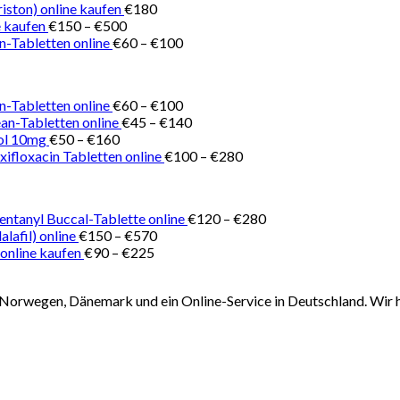
€150
iston) online kaufen
€
180
Preisspanne:
bis
 kaufen
€
150
–
€
500
€150
Preisspanne:
€180
n-Tabletten online
€
60
–
€
100
bis
€60
€500
bis
€100
Preisspanne:
n-Tabletten online
€
60
–
€
100
€60
Preisspanne:
ean-Tabletten online
€
45
–
€
140
Preisspanne:
bis
€45
ol 10mg
€
50
–
€
160
€50
€100
bis
Preisspanne:
ifloxacin Tabletten online
€
100
–
€
280
bis
€140
€100
€160
bis
€280
Preisspanne:
entanyl Buccal-Tablette online
€
120
–
€
280
Preisspanne:
€120
alafil) online
€
150
–
€
570
Preisspanne:
€150
bis
online kaufen
€
90
–
€
225
€90
bis
€280
bis
€570
Norwegen, Dänemark und ein Online-Service in Deutschland. Wir h
€225