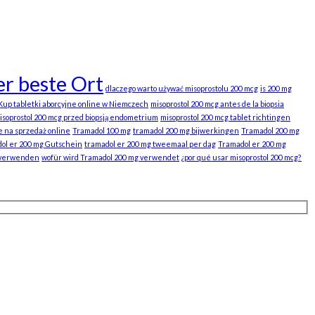
r beste Ort
dlaczego warto używać misoprostolu 200 mcg
is 200 mg
Kup tabletki aborcyjne online w Niemczech
misoprostol 200 mcg antes de la biopsia
isoprostol 200 mcg przed biopsją endometrium
misoprostol 200 mcg tablet richtingen
e na sprzedaż online
Tramadol 100 mg
tramadol 200 mg bijwerkingen
Tramadol 200 mg
ol er 200 mg Gutschein
tramadol er 200 mg tweemaal per dag
Tramadol er 200 mg
 verwenden
wofür wird Tramadol 200 mg verwendet
¿por qué usar misoprostol 200 mcg?