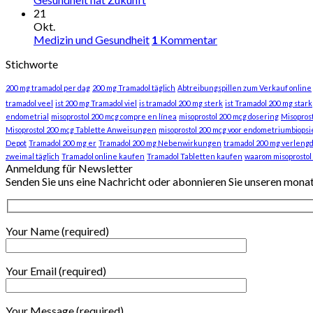
21
Okt.
Medizin und Gesundheit
1
Kommentar
Stichworte
200 mg tramadol per dag
200 mg Tramadol täglich
Abtreibungspillen zum Verkauf online
tramadol veel
ist 200 mg Tramadol viel
is tramadol 200 mg sterk
ist Tramadol 200 mg stark
endometrial
misoprostol 200 mcg compre en línea
misoprostol 200 mcg dosering
Misopros
Misoprostol 200 mcg Tablette Anweisungen
misoprostol 200 mcg voor endometriumbiopsi
Depot
Tramadol 200 mg er
Tramadol 200 mg Nebenwirkungen
tramadol 200 mg verlengd
zweimal täglich
Tramadol online kaufen
Tramadol Tabletten kaufen
waarom misoprostol
Anmeldung für Newsletter
Senden Sie uns eine Nachricht oder abonnieren Sie unseren mona
Your Name (required)
Your Email (required)
Your Message (required)