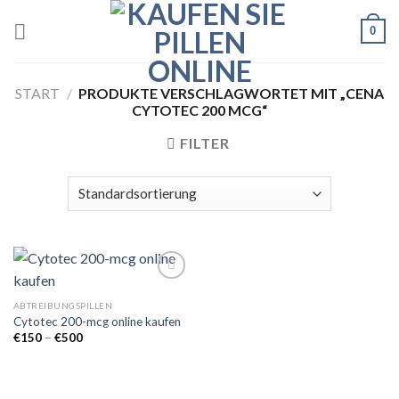
Skip
0
to
content
START
/
PRODUKTE VERSCHLAGWORTET MIT „CENA
CYTOTEC 200 MCG“
FILTER
ABTREIBUNGSPILLEN
Cytotec 200-mcg online kaufen
Add to
wishlist
Preisspanne:
€
150
–
€
500
€150
bis
€500