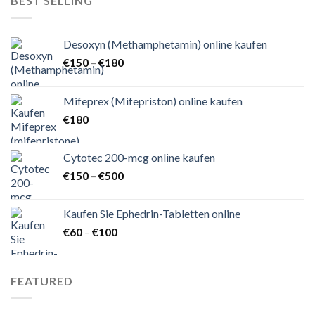
BEST SELLING
Desoxyn (Methamphetamin) online kaufen
Preisspanne:
€
150
–
€
180
€150
bis
Mifeprex (Mifepriston) online kaufen
€180
€
180
Cytotec 200-mcg online kaufen
Preisspanne:
€
150
–
€
500
€150
bis
Kaufen Sie Ephedrin-Tabletten online
€500
Preisspanne:
€
60
–
€
100
€60
bis
€100
FEATURED