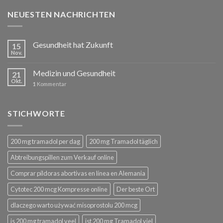
NEUESTEN NACHRICHTEN
Gesundheit hat Zukunft
15
Nov.
Medizin und Gesundheit
21
Okt.
1
Kommentar
STICHWORTE
200 mg tramadol per dag
200 mg Tramadol täglich
Abtreibungspillen zum Verkauf online
Comprar píldoras abortivas en línea en Alemania
Cytotec 200 mcg Kompresse online
Der beste Ort
dlaczego warto używać misoprostolu 200 mcg
is 200 mg tramadol veel
ist 200 mg Tramadol viel