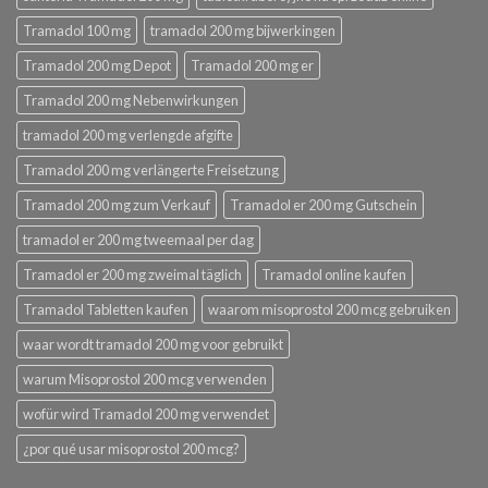
Tramadol 100 mg
tramadol 200 mg bijwerkingen
Tramadol 200 mg Depot
Tramadol 200 mg er
Tramadol 200 mg Nebenwirkungen
tramadol 200 mg verlengde afgifte
Tramadol 200 mg verlängerte Freisetzung
Tramadol 200 mg zum Verkauf
Tramadol er 200 mg Gutschein
tramadol er 200 mg tweemaal per dag
Tramadol er 200 mg zweimal täglich
Tramadol online kaufen
Tramadol Tabletten kaufen
waarom misoprostol 200 mcg gebruiken
waar wordt tramadol 200 mg voor gebruikt
warum Misoprostol 200 mcg verwenden
wofür wird Tramadol 200 mg verwendet
¿por qué usar misoprostol 200 mcg?