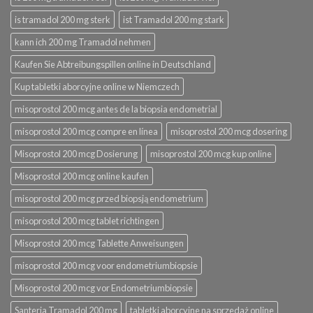
is tramadol 200 mg sterk
ist Tramadol 200 mg stark
kann ich 200 mg Tramadol nehmen
Kaufen Sie Abtreibungspillen online in Deutschland
Kup tabletki aborcyjne online w Niemczech
misoprostol 200 mcg antes de la biopsia endometrial
misoprostol 200 mcg compre en línea
misoprostol 200 mcg dosering
Misoprostol 200 mcg Dosierung
misoprostol 200 mcg kup online
Misoprostol 200 mcg online kaufen
misoprostol 200 mcg przed biopsją endometrium
misoprostol 200 mcg tablet richtingen
Misoprostol 200 mcg Tablette Anweisungen
misoprostol 200 mcg voor endometriumbiopsie
Misoprostol 200 mcg vor Endometriumbiopsie
Santeria Tramadol 200 mg
tabletki aborcyjne na sprzedaż online