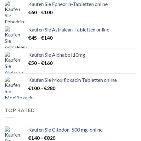
Kaufen Sie Ephedrin-Tabletten online
Preisspanne:
€
60
–
€
100
€60
bis
Kaufen Sie Astralean-Tabletten online
€100
Preisspanne:
€
45
–
€
140
€45
bis
Kaufen Sie Alphabol 10mg
€140
Preisspanne:
€
50
–
€
160
€50
bis
Kaufen Sie Moxifloxacin Tabletten online
€160
Preisspanne:
€
100
–
€
280
€100
bis
€280
TOP RATED
Kaufen Sie Citodon-500 mg-online
Preisspanne:
€
140
–
€
820