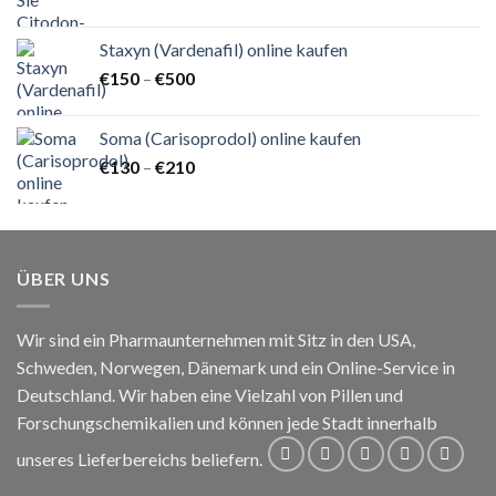
€140
bis
Staxyn (Vardenafil) online kaufen
€820
Preisspanne:
€
150
–
€
500
€150
bis
Soma (Carisoprodol) online kaufen
€500
Preisspanne:
€
130
–
€
210
€130
bis
€210
ÜBER UNS
Wir sind ein Pharmaunternehmen mit Sitz in den USA,
Schweden, Norwegen, Dänemark und ein Online-Service in
Deutschland. Wir haben eine Vielzahl von Pillen und
Forschungschemikalien und können jede Stadt innerhalb
unseres Lieferbereichs beliefern.