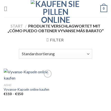
Skip
0
to
content
START
/
PRODUKTE VERSCHLAGWORTET MIT
„CÓMO PUEDO OBTENER VYVANSE MÁS BARATO“
FILTER
ADHD
Vyvanse-Kapseln online kaufen
Add to
wishlist
Preisspanne:
€
110
–
€
150
€110
bis
€150