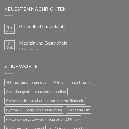
NEUESTEN NACHRICHTEN
Gesundheit hat Zukunft
15
Nov.
Medizin und Gesundheit
21
Okt.
1
Kommentar
STICHWORTE
200 mg tramadol per dag
200 mg Tramadol täglich
Abtreibungspillen zum Verkauf online
Comprar píldoras abortivas en línea en Alemania
Cytotec 200 mcg Kompresse online
Der beste Ort
dlaczego warto używać misoprostolu 200 mcg
is 200 mg tramadol veel
ist 200 mg Tramadol viel