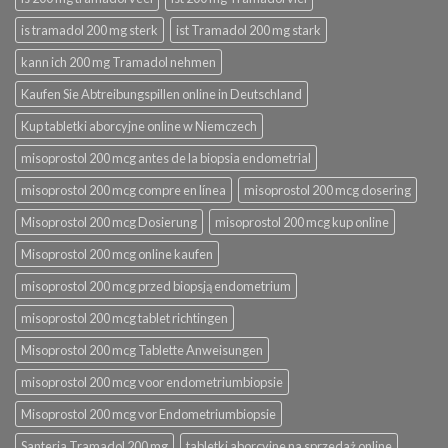
is tramadol 200 mg sterk
ist Tramadol 200 mg stark
kann ich 200 mg Tramadol nehmen
Kaufen Sie Abtreibungspillen online in Deutschland
Kup tabletki aborcyjne online w Niemczech
misoprostol 200 mcg antes de la biopsia endometrial
misoprostol 200 mcg compre en línea
misoprostol 200 mcg dosering
Misoprostol 200 mcg Dosierung
misoprostol 200 mcg kup online
Misoprostol 200 mcg online kaufen
misoprostol 200 mcg przed biopsją endometrium
misoprostol 200 mcg tablet richtingen
Misoprostol 200 mcg Tablette Anweisungen
misoprostol 200 mcg voor endometriumbiopsie
Misoprostol 200 mcg vor Endometriumbiopsie
Santeria Tramadol 200 mg
tabletki aborcyjne na sprzedaż online