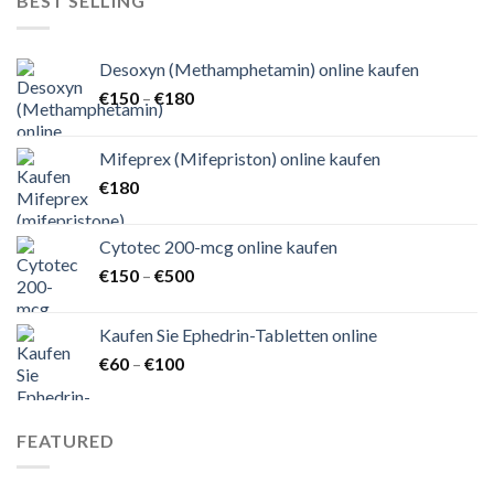
BEST SELLING
Desoxyn (Methamphetamin) online kaufen
Preisspanne:
€
150
–
€
180
€150
bis
Mifeprex (Mifepriston) online kaufen
€180
€
180
Cytotec 200-mcg online kaufen
Preisspanne:
€
150
–
€
500
€150
bis
Kaufen Sie Ephedrin-Tabletten online
€500
Preisspanne:
€
60
–
€
100
€60
bis
€100
FEATURED