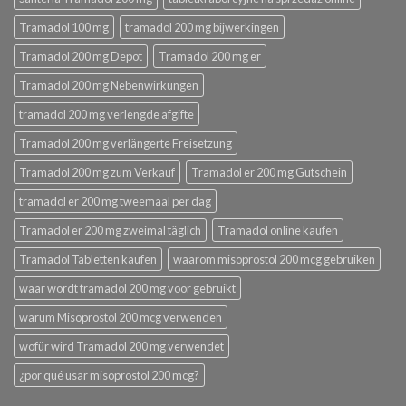
Tramadol 100 mg
tramadol 200 mg bijwerkingen
Tramadol 200 mg Depot
Tramadol 200 mg er
Tramadol 200 mg Nebenwirkungen
tramadol 200 mg verlengde afgifte
Tramadol 200 mg verlängerte Freisetzung
Tramadol 200 mg zum Verkauf
Tramadol er 200 mg Gutschein
tramadol er 200 mg tweemaal per dag
Tramadol er 200 mg zweimal täglich
Tramadol online kaufen
Tramadol Tabletten kaufen
waarom misoprostol 200 mcg gebruiken
waar wordt tramadol 200 mg voor gebruikt
warum Misoprostol 200 mcg verwenden
wofür wird Tramadol 200 mg verwendet
¿por qué usar misoprostol 200 mcg?