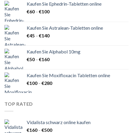
Kaufen Sie Ephedrin-Tabletten online
Preisspanne:
€
60
–
€
100
€60
bis
Kaufen Sie Astralean-Tabletten online
€100
Preisspanne:
€
45
–
€
140
€45
bis
Kaufen Sie Alphabol 10mg
€140
Preisspanne:
€
50
–
€
160
€50
bis
Kaufen Sie Moxifloxacin Tabletten online
€160
Preisspanne:
€
100
–
€
280
€100
bis
€280
TOP RATED
Vidalista schwarz online kaufen
Preisspanne:
€
160
–
€
500