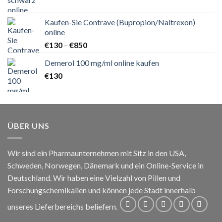
€160
bis
Kaufen-Sie Contrave (Bupropion/Naltrexon)
€500
online
Preisspanne:
€
130
–
€
850
€130
Demerol 100 mg/ml online kaufen
bis
€
130
€850
ÜBER UNS
Wir sind ein Pharmaunternehmen mit Sitz in den USA,
Schweden, Norwegen, Dänemark und ein Online-Service in
Deutschland. Wir haben eine Vielzahl von Pillen und
Forschungschemikalien und können jede Stadt innerhalb
unseres Lieferbereichs beliefern.