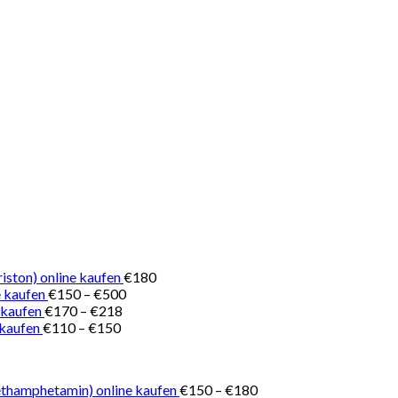
iston) online kaufen
€
180
Preisspanne:
 kaufen
€
150
–
€
500
Preisspanne:
€150
 kaufen
€
170
–
€
218
Preisspanne:
€170
bis
 kaufen
€
110
–
€
150
€110
bis
€500
bis
€218
€150
Preisspanne:
thamphetamin) online kaufen
€
150
–
€
180