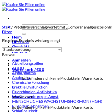
Skip
to
content
Suchen
Start
/
Produkte verschlagwortet mit „Comprar analgésicos onli
nach:
Filter
Heim
Einzelnes Ergebnis wird angezeigt
Über uns
Geschäft
Kontakt
Browse
Anmelden
Abtreibungspillen
ADHD
Warenkorb /
€
0
0
Alpha pharma
Anabolika
Es befinden sich keine Produkte im Warenkorb.
Chemische Forschung
0
Erektile Dysfunktion
Fluorchinolon-Antibiotika
Medikamente gegen Angst
Warenkorb
MENSCHLICHES WACHSTUMSHORMON (HGH)
Pillen zum Abnehmen
Es befinden sich keine Produkte im Warenkorb.
Schlaflosigkeit