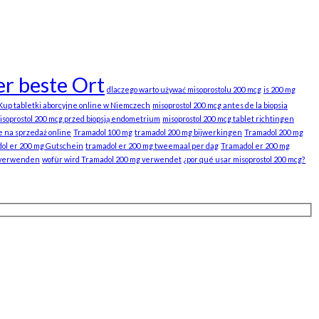
r beste Ort
dlaczego warto używać misoprostolu 200 mcg
is 200 mg
Kup tabletki aborcyjne online w Niemczech
misoprostol 200 mcg antes de la biopsia
isoprostol 200 mcg przed biopsją endometrium
misoprostol 200 mcg tablet richtingen
e na sprzedaż online
Tramadol 100 mg
tramadol 200 mg bijwerkingen
Tramadol 200 mg
ol er 200 mg Gutschein
tramadol er 200 mg tweemaal per dag
Tramadol er 200 mg
 verwenden
wofür wird Tramadol 200 mg verwendet
¿por qué usar misoprostol 200 mcg?