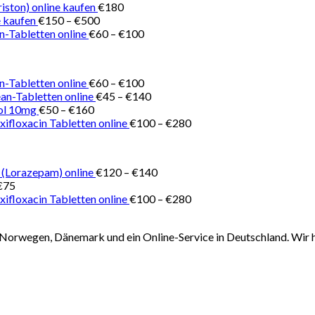
€150
iston) online kaufen
€
180
Preisspanne:
bis
 kaufen
€
150
–
€
500
€150
Preisspanne:
€180
n-Tabletten online
€
60
–
€
100
bis
€60
€500
bis
€100
Preisspanne:
n-Tabletten online
€
60
–
€
100
€60
Preisspanne:
ean-Tabletten online
€
45
–
€
140
Preisspanne:
bis
€45
ol 10mg
€
50
–
€
160
€50
€100
bis
Preisspanne:
ifloxacin Tabletten online
€
100
–
€
280
bis
€140
€100
€160
bis
€280
Preisspanne:
 (Lorazepam) online
€
120
–
€
140
€120
€
75
bis
Preisspanne:
ifloxacin Tabletten online
€
100
–
€
280
€140
€100
bis
Norwegen, Dänemark und ein Online-Service in Deutschland. Wir h
€280