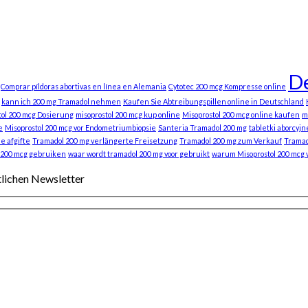
De
Comprar píldoras abortivas en línea en Alemania
Cytotec 200 mcg Kompresse online
kann ich 200 mg Tramadol nehmen
Kaufen Sie Abtreibungspillen online in Deutschland
tol 200 mcg Dosierung
misoprostol 200 mcg kup online
Misoprostol 200 mcg online kaufen
m
e
Misoprostol 200 mcg vor Endometriumbiopsie
Santeria Tramadol 200 mg
tabletki aborcyjn
e afgifte
Tramadol 200 mg verlängerte Freisetzung
Tramadol 200 mg zum Verkauf
Tramad
 200 mcg gebruiken
waar wordt tramadol 200 mg voor gebruikt
warum Misoprostol 200 mcg
tlichen Newsletter