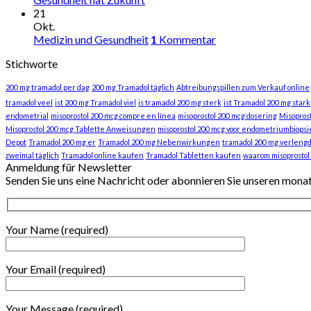
21
Okt.
Medizin und Gesundheit
1
Kommentar
Stichworte
200 mg tramadol per dag
200 mg Tramadol täglich
Abtreibungspillen zum Verkauf online
tramadol veel
ist 200 mg Tramadol viel
is tramadol 200 mg sterk
ist Tramadol 200 mg stark
endometrial
misoprostol 200 mcg compre en línea
misoprostol 200 mcg dosering
Misopros
Misoprostol 200 mcg Tablette Anweisungen
misoprostol 200 mcg voor endometriumbiopsi
Depot
Tramadol 200 mg er
Tramadol 200 mg Nebenwirkungen
tramadol 200 mg verlengd
zweimal täglich
Tramadol online kaufen
Tramadol Tabletten kaufen
waarom misoprostol
Anmeldung für Newsletter
Senden Sie uns eine Nachricht oder abonnieren Sie unseren mona
Your Name (required)
Your Email (required)
Your Message (required)