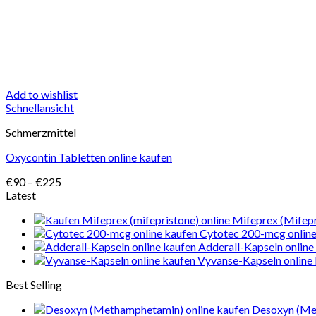
Add to wishlist
Schnellansicht
Schmerzmittel
Oxycontin Tabletten online kaufen
Preisspanne:
€
90
–
€
225
€90
Latest
bis
Mifeprex (Mifepr
€225
Cytotec 200-mcg online
Adderall-Kapseln online
Vyvanse-Kapseln online
Best Selling
Desoxyn (Me