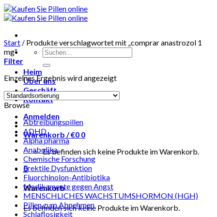
Skip
to
content
Start
/
Produkte verschlagwortet mit „comprar anastrozol 1
Suchen
mg“
nach:
Filter
Heim
Einzelnes Ergebnis wird angezeigt
Über uns
Geschäft
Kontakt
Browse
Anmelden
Abtreibungspillen
ADHD
Warenkorb /
€
0
0
Alpha pharma
Anabolika
Es befinden sich keine Produkte im Warenkorb.
Chemische Forschung
Erektile Dysfunktion
0
Fluorchinolon-Antibiotika
Medikamente gegen Angst
Warenkorb
MENSCHLICHES WACHSTUMSHORMON (HGH)
Pillen zum Abnehmen
Es befinden sich keine Produkte im Warenkorb.
Schlaflosigkeit