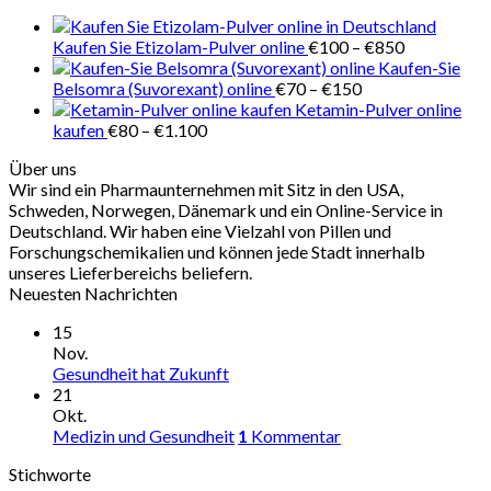
€280
Preisspanne
Kaufen Sie Etizolam-Pulver online
€
100
–
€
850
€100
Kaufen-Sie
Preisspanne:
bis
Belsomra (Suvorexant) online
€
70
–
€
150
€70
€850
Ketamin-Pulver online
Preisspanne:
bis
kaufen
€
80
–
€
1.100
€80
€150
Über uns
bis
Wir sind ein Pharmaunternehmen mit Sitz in den USA,
€1.100
Schweden, Norwegen, Dänemark und ein Online-Service in
Deutschland. Wir haben eine Vielzahl von Pillen und
Forschungschemikalien und können jede Stadt innerhalb
unseres Lieferbereichs beliefern.
Neuesten Nachrichten
15
Nov.
Gesundheit hat Zukunft
21
Okt.
Medizin und Gesundheit
1
Kommentar
Stichworte