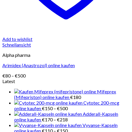
Add to wishlist
Schnellansicht
Alpha pharma
Arimidex (Anastrozol) online kaufen
Preisspanne:
€
80
–
€
500
€80
Latest
bis
Mifeprex
€500
(Mifepriston) online kaufen
€
180
Cytotec 200-mcg
Preisspanne:
online kaufen
€
150
–
€
500
€150
Adderall-Kapseln
bis
Preisspanne:
online kaufen
€
170
–
€
218
€500
€170
Vyvanse-Kapseln
bis
Preisspanne:
online kaufen
€
110
–
€
150