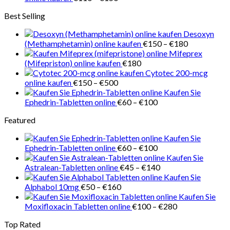
€218
€110
Best Selling
bis
€150
Desoxyn
Preisspanne
(Methamphetamin) online kaufen
€
150
–
€
180
€150
Mifeprex
bis
(Mifepriston) online kaufen
€
180
€180
Cytotec 200-mcg
Preisspanne:
online kaufen
€
150
–
€
500
€150
Kaufen Sie
bis
Preisspanne:
Ephedrin-Tabletten online
€
60
–
€
100
€500
€60
Featured
bis
€100
Kaufen Sie
Preisspanne:
Ephedrin-Tabletten online
€
60
–
€
100
€60
Kaufen Sie
bis
Preisspanne:
Astralean-Tabletten online
€
45
–
€
140
€100
€45
Kaufen Sie
Preisspanne:
bis
Alphabol 10mg
€
50
–
€
160
€50
€140
Kaufen Sie
bis
Preisspanne:
Moxifloxacin Tabletten online
€
100
–
€
280
€160
€100
Top Rated
bis