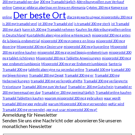
200 mg tramadol per dag
200 mg Tramadol täglich
Abtreibungspillen zum Verkauf
online
Comprar píldoras abortivas en línea en Alemania
Cytotec 200 mcg Kompresse
Der beste Ort
online
dlaczego warto używać misoprostolu 200 mcg
is 200 mg tramadol veel
ist 200 mg Tramadol viel
is tramadol 200 mg sterk
ist Tramadol
200 mg stark
kann ich 200 mg Tramadol nehmen
Kaufen Sie Abtreibungspillen online
in Deutschland
Kup tabletki aborcyjne online w Niemczech
misoprostol 200 mcg antes
de la biopsia endometrial
misoprostol 200 mcg compre en línea
misoprostol 200 mcg
dosering
Misoprostol 200 mcg Dosierung
misoprostol 200 mcg kup online
Misoprostol
200 mcg online kaufen
misoprostol 200 mcg przed biopsją endometrium
misoprostol 200
mcg tablet richtingen
Misoprostol 200 mcg Tablette Anweisungen
misoprostol 200 mcg
voor endometriumbiopsie
Misoprostol 200 mcg vor Endometriumbiopsie
Santeria
Tramadol 200 mg
tabletki aborcyjne na sprzedaż online
Tramadol 100 mg
tramadol 200
mg bijwerkingen
Tramadol 200 mg Depot
Tramadol 200 mg er
Tramadol 200 mg
Nebenwirkungen
tramadol 200 mg verlengde afgifte
Tramadol 200 mg verlängerte
Freisetzung
Tramadol 200 mg zum Verkauf
Tramadol er 200 mg Gutschein
tramadol er
200 mg tweemaal per dag
Tramadol er 200 mg zweimal täglich
Tramadol online kaufen
Tramadol Tabletten kaufen
waarom misoprostol 200 mcg gebruiken
waar wordt
tramadol 200 mg voor gebruikt
warum Misoprostol 200 mcg verwenden
wofür wird
Tramadol 200 mg verwendet
¿por qué usar misoprostol 200 mcg?
Anmeldung für Newsletter
Senden Sie uns eine Nachricht oder abonnieren Sie unseren
monatlichen Newsletter