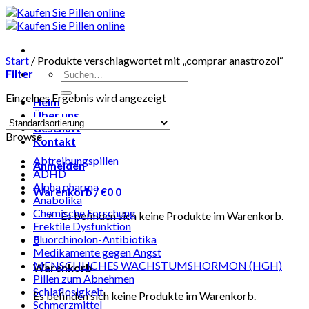
Skip
to
content
Start
/
Produkte verschlagwortet mit „comprar anastrozol“
Suchen
Filter
nach:
Einzelnes Ergebnis wird angezeigt
Heim
Über uns
Geschäft
Browse
Kontakt
Abtreibungspillen
Anmelden
ADHD
Alpha pharma
Warenkorb /
€
0
0
Anabolika
Chemische Forschung
Es befinden sich keine Produkte im Warenkorb.
Erektile Dysfunktion
Fluorchinolon-Antibiotika
0
Medikamente gegen Angst
MENSCHLICHES WACHSTUMSHORMON (HGH)
Warenkorb
Pillen zum Abnehmen
Schlaflosigkeit
Es befinden sich keine Produkte im Warenkorb.
Schmerzmittel