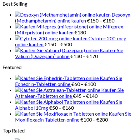
Best Selling
bis
€150
Desoxyn
Preisspanne
(Methamphetamin) online kaufen
€
150
–
€
180
€150
Mifeprex
bis
(Mifepriston) online kaufen
€
180
€180
Cytotec 200-mcg
Preisspanne:
online kaufen
€
150
–
€
500
€150
Kaufen-Sie
bis
Preisspanne:
Valium (Diazepam) online
€
130
–
€
170
€500
€130
Featured
bis
€170
Kaufen Sie
Preisspanne:
Ephedrin-Tabletten online
€
60
–
€
100
€60
Kaufen Sie
bis
Preisspanne:
Astralean-Tabletten online
€
45
–
€
140
€100
€45
Kaufen Sie
Preisspanne:
bis
Alphabol 10mg
€
50
–
€
160
€50
€140
Kaufen Sie
bis
Preisspanne:
Moxifloxacin Tabletten online
€
100
–
€
280
€160
€100
Top Rated
bis
€280