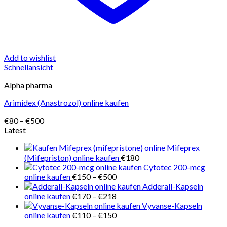
Add to wishlist
Schnellansicht
Alpha pharma
Arimidex (Anastrozol) online kaufen
Preisspanne:
€
80
–
€
500
€80
Latest
bis
Mifeprex
€500
(Mifepriston) online kaufen
€
180
Cytotec 200-mcg
Preisspanne:
online kaufen
€
150
–
€
500
€150
Adderall-Kapseln
bis
Preisspanne:
online kaufen
€
170
–
€
218
€500
€170
Vyvanse-Kapseln
bis
Preisspanne:
online kaufen
€
110
–
€
150
€218
€110