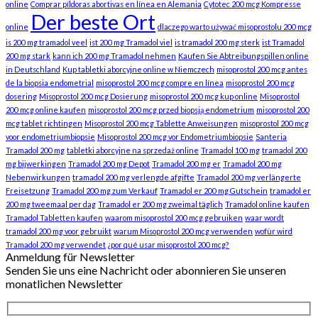
online
Comprar píldoras abortivas en línea en Alemania
Cytotec 200 mcg Kompresse
Der beste Ort
online
dlaczego warto używać misoprostolu 200 mcg
is 200 mg tramadol veel
ist 200 mg Tramadol viel
is tramadol 200 mg sterk
ist Tramadol
200 mg stark
kann ich 200 mg Tramadol nehmen
Kaufen Sie Abtreibungspillen online
in Deutschland
Kup tabletki aborcyjne online w Niemczech
misoprostol 200 mcg antes
de la biopsia endometrial
misoprostol 200 mcg compre en línea
misoprostol 200 mcg
dosering
Misoprostol 200 mcg Dosierung
misoprostol 200 mcg kup online
Misoprostol
200 mcg online kaufen
misoprostol 200 mcg przed biopsją endometrium
misoprostol 200
mcg tablet richtingen
Misoprostol 200 mcg Tablette Anweisungen
misoprostol 200 mcg
voor endometriumbiopsie
Misoprostol 200 mcg vor Endometriumbiopsie
Santeria
Tramadol 200 mg
tabletki aborcyjne na sprzedaż online
Tramadol 100 mg
tramadol 200
mg bijwerkingen
Tramadol 200 mg Depot
Tramadol 200 mg er
Tramadol 200 mg
Nebenwirkungen
tramadol 200 mg verlengde afgifte
Tramadol 200 mg verlängerte
Freisetzung
Tramadol 200 mg zum Verkauf
Tramadol er 200 mg Gutschein
tramadol er
200 mg tweemaal per dag
Tramadol er 200 mg zweimal täglich
Tramadol online kaufen
Tramadol Tabletten kaufen
waarom misoprostol 200 mcg gebruiken
waar wordt
tramadol 200 mg voor gebruikt
warum Misoprostol 200 mcg verwenden
wofür wird
Tramadol 200 mg verwendet
¿por qué usar misoprostol 200 mcg?
Anmeldung für Newsletter
Senden Sie uns eine Nachricht oder abonnieren Sie unseren
monatlichen Newsletter