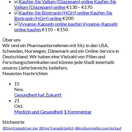
Kaufen-Sie
Preisspanne:
Valium (Diazepam) online
€
130
–
€
170
€130
Kaufen-Sie
bis
Biotropin (HGH) online
€
200
€170
Vyvanse-Kapseln
Preisspanne:
online kaufen
€
110
–
€
150
€110
Über uns
bis
Wir sind ein Pharmaunternehmen mit Sitz in den USA,
€150
Schweden, Norwegen, Dänemark und ein Online-Service in
Deutschland. Wir haben eine Vielzahl von Pillen und
Forschungschemikalien und können jede Stadt innerhalb
unseres Lieferbereichs beliefern.
Neuesten Nachrichten
15
Nov.
Gesundheit hat Zukunft
21
Okt.
Medizin und Gesundheit
1
Kommentar
Stichworte
200 mg tramadol per dag
200 mg Tramadol täglich
Abtreibungspillen zum Verkauf