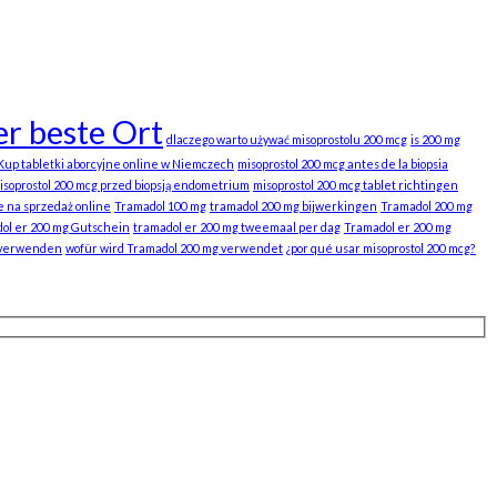
r beste Ort
dlaczego warto używać misoprostolu 200 mcg
is 200 mg
Kup tabletki aborcyjne online w Niemczech
misoprostol 200 mcg antes de la biopsia
isoprostol 200 mcg przed biopsją endometrium
misoprostol 200 mcg tablet richtingen
e na sprzedaż online
Tramadol 100 mg
tramadol 200 mg bijwerkingen
Tramadol 200 mg
ol er 200 mg Gutschein
tramadol er 200 mg tweemaal per dag
Tramadol er 200 mg
 verwenden
wofür wird Tramadol 200 mg verwendet
¿por qué usar misoprostol 200 mcg?