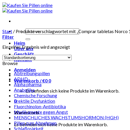
Skip
to
content
Suchen
Start
/
Produkte verschlagwortet mit „Comprar tabletas Norc
nach:
Filter
Heim
Einzelnes Ergebnis wird angezeigt
Über uns
Geschäft
Kontakt
Browse
Anmelden
Abtreibungspillen
ADHD
Warenkorb /
€
0
0
Alpha pharma
Anabolika
Es befinden sich keine Produkte im Warenkorb.
Chemische Forschung
0
Erektile Dysfunktion
Fluorchinolon-Antibiotika
Medikamente gegen Angst
Warenkorb
MENSCHLICHES WACHSTUMSHORMON (HGH)
Pillen zum Abnehmen
Es befinden sich keine Produkte im Warenkorb.
Schlaflosigkeit