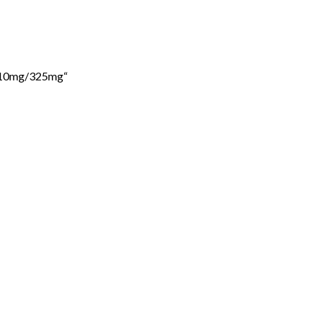
o 10mg/325mg“