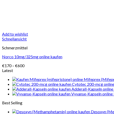
Add to wishlist
Schnellansicht
Schmerzmittel
Norco 10mg/325mg online kaufen
Preisspanne:
€
170
–
€
600
€170
Latest
bis
Mifeprex (Mifepr
€600
Cytotec 200-mcg online
Adderall-Kapseln online
Vyvanse-Kapseln online
Best Selling
Desoxyn (Me