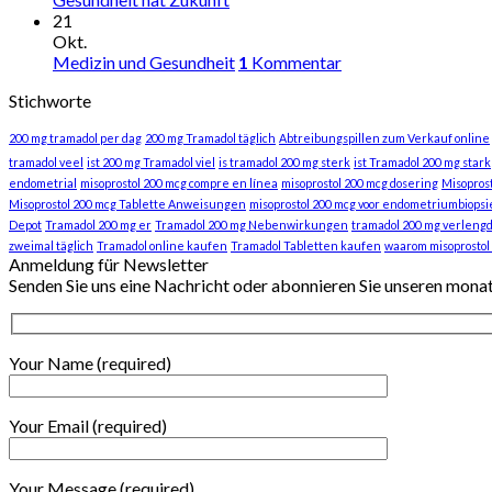
21
Okt.
Medizin und Gesundheit
1
Kommentar
Stichworte
200 mg tramadol per dag
200 mg Tramadol täglich
Abtreibungspillen zum Verkauf online
tramadol veel
ist 200 mg Tramadol viel
is tramadol 200 mg sterk
ist Tramadol 200 mg stark
endometrial
misoprostol 200 mcg compre en línea
misoprostol 200 mcg dosering
Misopros
Misoprostol 200 mcg Tablette Anweisungen
misoprostol 200 mcg voor endometriumbiopsi
Depot
Tramadol 200 mg er
Tramadol 200 mg Nebenwirkungen
tramadol 200 mg verlengd
zweimal täglich
Tramadol online kaufen
Tramadol Tabletten kaufen
waarom misoprostol
Anmeldung für Newsletter
Senden Sie uns eine Nachricht oder abonnieren Sie unseren mona
Your Name (required)
Your Email (required)
Your Message (required)