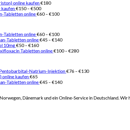
€150
iston) online kaufen
€
180
Preisspanne:
bis
 kaufen
€
150
–
€
500
€150
Preisspanne:
€180
n-Tabletten online
€
60
–
€
100
bis
€60
€500
bis
€100
Preisspanne:
n-Tabletten online
€
60
–
€
100
€60
Preisspanne:
ean-Tabletten online
€
45
–
€
140
Preisspanne:
bis
€45
ol 10mg
€
50
–
€
160
€50
€100
bis
Preisspanne:
ifloxacin Tabletten online
€
100
–
€
280
bis
€140
€100
€160
bis
€280
Preisspanne:
 Pentobarbital-Natrium-Injektion
€
76
–
€
130
€76
) online kaufen
€
65
Preisspanne:
bis
ean-Tabletten online
€
45
–
€
140
€45
€130
bis
Norwegen, Dänemark und ein Online-Service in Deutschland. Wir h
€140