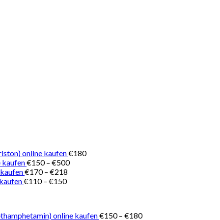
iston) online kaufen
€
180
Preisspanne:
 kaufen
€
150
–
€
500
Preisspanne:
€150
 kaufen
€
170
–
€
218
Preisspanne:
€170
bis
 kaufen
€
110
–
€
150
€110
bis
€500
bis
€218
€150
Preisspanne:
thamphetamin) online kaufen
€
150
–
€
180