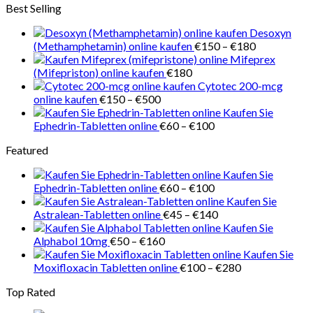
Best Selling
bis
€150
Desoxyn
Preisspanne
(Methamphetamin) online kaufen
€
150
–
€
180
€150
Mifeprex
bis
(Mifepriston) online kaufen
€
180
€180
Cytotec 200-mcg
Preisspanne:
online kaufen
€
150
–
€
500
€150
Kaufen Sie
bis
Preisspanne:
Ephedrin-Tabletten online
€
60
–
€
100
€500
€60
Featured
bis
€100
Kaufen Sie
Preisspanne:
Ephedrin-Tabletten online
€
60
–
€
100
€60
Kaufen Sie
bis
Preisspanne:
Astralean-Tabletten online
€
45
–
€
140
€100
€45
Kaufen Sie
Preisspanne:
bis
Alphabol 10mg
€
50
–
€
160
€50
€140
Kaufen Sie
bis
Preisspanne:
Moxifloxacin Tabletten online
€
100
–
€
280
€160
€100
Top Rated
bis
€280