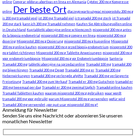
online
Comprar píldoras abortivas en línea en Alemania
Cytotec 200 mcg Kompresse
Der beste Ort
online
dlaczego warto używać misoprostolu 200 mcg
is 200 mg tramadol veel
ist 200 mg Tramadol viel
is tramadol 200 mg sterk
ist Tramadol
200 mg stark
kann ich 200 mg Tramadol nehmen
Kaufen Sie Abtreibungspillen online
in Deutschland
Kup tabletki aborcyjne online w Niemczech
misoprostol 200 mcg antes
de la biopsia endometrial
misoprostol 200 mcg compre en línea
misoprostol 200 mcg
dosering
Misoprostol 200 mcg Dosierung
misoprostol 200 mcg kup online
Misoprostol
200 mcg online kaufen
misoprostol 200 mcg przed biopsją endometrium
misoprostol 200
mcg tablet richtingen
Misoprostol 200 mcg Tablette Anweisungen
misoprostol 200 mcg
voor endometriumbiopsie
Misoprostol 200 mcg vor Endometriumbiopsie
Santeria
Tramadol 200 mg
tabletki aborcyjne na sprzedaż online
Tramadol 100 mg
tramadol 200
mg bijwerkingen
Tramadol 200 mg Depot
Tramadol 200 mg er
Tramadol 200 mg
Nebenwirkungen
tramadol 200 mg verlengde afgifte
Tramadol 200 mg verlängerte
Freisetzung
Tramadol 200 mg zum Verkauf
Tramadol er 200 mg Gutschein
tramadol er
200 mg tweemaal per dag
Tramadol er 200 mg zweimal täglich
Tramadol online kaufen
Tramadol Tabletten kaufen
waarom misoprostol 200 mcg gebruiken
waar wordt
tramadol 200 mg voor gebruikt
warum Misoprostol 200 mcg verwenden
wofür wird
Tramadol 200 mg verwendet
¿por qué usar misoprostol 200 mcg?
Anmeldung für Newsletter
Senden Sie uns eine Nachricht oder abonnieren Sie unseren
monatlichen Newsletter