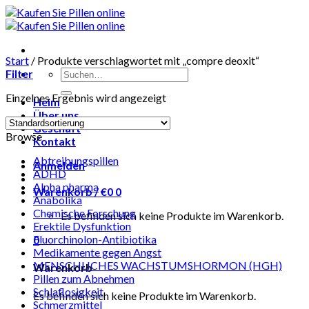
Skip
to
content
Start
/
Produkte verschlagwortet mit „compre deoxit“
Suchen
Filter
nach:
Einzelnes Ergebnis wird angezeigt
Heim
Über uns
Geschäft
Browse
Kontakt
Abtreibungspillen
Anmelden
ADHD
Alpha pharma
Warenkorb /
€
0
0
Anabolika
Chemische Forschung
Es befinden sich keine Produkte im Warenkorb.
Erektile Dysfunktion
Fluorchinolon-Antibiotika
0
Medikamente gegen Angst
MENSCHLICHES WACHSTUMSHORMON (HGH)
Warenkorb
Pillen zum Abnehmen
Schlaflosigkeit
Es befinden sich keine Produkte im Warenkorb.
Schmerzmittel