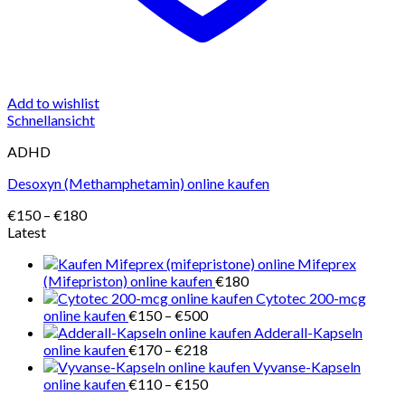
Add to wishlist
Schnellansicht
ADHD
Desoxyn (Methamphetamin) online kaufen
Preisspanne:
€
150
–
€
180
€150
Latest
bis
Mifeprex
€180
(Mifepriston) online kaufen
€
180
Cytotec 200-mcg
Preisspanne:
online kaufen
€
150
–
€
500
€150
Adderall-Kapseln
bis
Preisspanne:
online kaufen
€
170
–
€
218
€500
€170
Vyvanse-Kapseln
bis
Preisspanne:
online kaufen
€
110
–
€
150
€218
€110