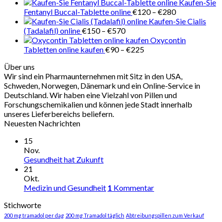
Kaufen-Sie
Preisspanne:
Fentanyl Buccal-Tablette online
€
120
–
€
280
€120
Kaufen-Sie Cialis
Preisspanne:
bis
(Tadalafil) online
€
150
–
€
570
€150
€280
Oxycontin
bis
Preisspanne:
Tabletten online kaufen
€
90
–
€
225
€570
€90
Über uns
bis
Wir sind ein Pharmaunternehmen mit Sitz in den USA,
€225
Schweden, Norwegen, Dänemark und ein Online-Service in
Deutschland. Wir haben eine Vielzahl von Pillen und
Forschungschemikalien und können jede Stadt innerhalb
unseres Lieferbereichs beliefern.
Neuesten Nachrichten
15
Nov.
Gesundheit hat Zukunft
21
Okt.
Medizin und Gesundheit
1
Kommentar
Stichworte
200 mg tramadol per dag
200 mg Tramadol täglich
Abtreibungspillen zum Verkauf