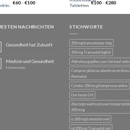
Preisspanne:
Preiss
€
60
–
€
100
€
100
–
€
280
€60
€100
bis
bis
€100
€280
UESTEN NACHRICHTEN
STICHWORTE
200 mg tramadol per dag
Gesundheit hat Zukunft
200 mg Tramadol täglich
Medizin und Gesundheit
Abtreibungspillen zum Verkauf onlin
1
Kommentar
Comprar píldoras abortivas en línea
Alemania
Cytotec 200 mcg Kompresse online
Der beste Ort
dlaczego warto używać misoprostol
200 mcg
is 200 mg tramadol veel
ist 200 mg Tramadol viel