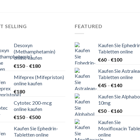
T SELLING
FEATURED
Desoxyn
Kaufen Sie Ephedri
(Methamphetamin)
Tabletten online
online kaufen
Preisspa
€
60
–
€
100
Preisspanne:
€
150
–
€
180
€60
Kaufen Sie Astralea
€150
bis
Mifeprex (Mifepriston)
Tabletten online
bis
€100
online kaufen
Preisspa
€180
€
45
–
€
140
€
180
€45
Kaufen Sie Alphabo
bis
Cytotec 200-mcg
10mg
€140
online kaufen
Preisspa
€
50
–
€
160
Preisspanne:
€
150
–
€
500
€50
Kaufen Sie
€150
bis
Kaufen Sie Ephedrin-
Moxifloxacin Table
bis
€160
Tabletten online
online
€500