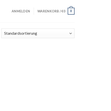
0
ANMELDEN
WARENKORB /
€
0