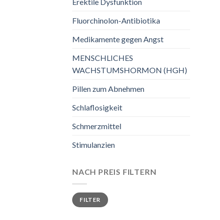
Erektile Dysfunktion
Fluorchinolon-Antibiotika
Medikamente gegen Angst
MENSCHLICHES
WACHSTUMSHORMON (HGH)
Pillen zum Abnehmen
Schlaflosigkeit
Schmerzmittel
Stimulanzien
NACH PREIS FILTERN
Min.
Max.
FILTER
Preis
Preis