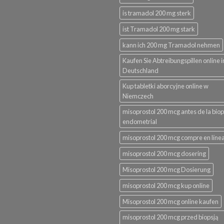
is tramadol 200 mg sterk
ist Tramadol 200 mg stark
kann ich 200 mg Tramadol nehmen
Kaufen Sie Abtreibungspillen online i
Deutschland
Kup tabletki aborcyjne online w
Niemczech
misoprostol 200 mcg antes de la biop
endometrial
misoprostol 200 mcg compre en líne
misoprostol 200 mcg dosering
Misoprostol 200 mcg Dosierung
misoprostol 200 mcg kup online
Misoprostol 200 mcg online kaufen
misoprostol 200 mcg przed biopsją