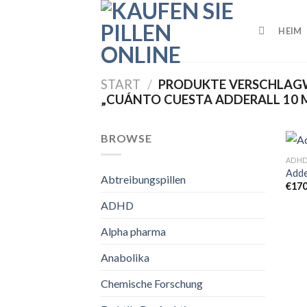
Skip
to
HEIM
content
START
/
PRODUKTE VERSCHLAG
„CUÁNTO CUESTA ADDERALL 10 
BROWSE
ADH
Adde
Abtreibungspillen
€
17
ADHD
Alpha pharma
Anabolika
Chemische Forschung