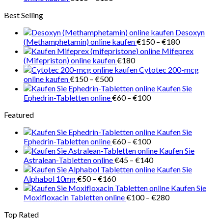
€218
€110
Best Selling
bis
€150
Desoxyn
Preisspanne
(Methamphetamin) online kaufen
€
150
–
€
180
€150
Mifeprex
bis
(Mifepriston) online kaufen
€
180
€180
Cytotec 200-mcg
Preisspanne:
online kaufen
€
150
–
€
500
€150
Kaufen Sie
bis
Preisspanne:
Ephedrin-Tabletten online
€
60
–
€
100
€500
€60
Featured
bis
€100
Kaufen Sie
Preisspanne:
Ephedrin-Tabletten online
€
60
–
€
100
€60
Kaufen Sie
bis
Preisspanne:
Astralean-Tabletten online
€
45
–
€
140
€100
€45
Kaufen Sie
Preisspanne:
bis
Alphabol 10mg
€
50
–
€
160
€50
€140
Kaufen Sie
bis
Preisspanne:
Moxifloxacin Tabletten online
€
100
–
€
280
€160
€100
Top Rated
bis