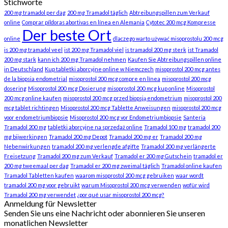
Stichworte
200 mg tramadol per dag
200 mg Tramadol täglich
Abtreibungspillen zum Verkauf
online
Comprar píldoras abortivas en línea en Alemania
Cytotec 200 mcg Kompresse
Der beste Ort
online
dlaczego warto używać misoprostolu 200 mcg
is 200 mg tramadol veel
ist 200 mg Tramadol viel
is tramadol 200 mg sterk
ist Tramadol
200 mg stark
kann ich 200 mg Tramadol nehmen
Kaufen Sie Abtreibungspillen online
in Deutschland
Kup tabletki aborcyjne online w Niemczech
misoprostol 200 mcg antes
de la biopsia endometrial
misoprostol 200 mcg compre en línea
misoprostol 200 mcg
dosering
Misoprostol 200 mcg Dosierung
misoprostol 200 mcg kup online
Misoprostol
200 mcg online kaufen
misoprostol 200 mcg przed biopsją endometrium
misoprostol 200
mcg tablet richtingen
Misoprostol 200 mcg Tablette Anweisungen
misoprostol 200 mcg
voor endometriumbiopsie
Misoprostol 200 mcg vor Endometriumbiopsie
Santeria
Tramadol 200 mg
tabletki aborcyjne na sprzedaż online
Tramadol 100 mg
tramadol 200
mg bijwerkingen
Tramadol 200 mg Depot
Tramadol 200 mg er
Tramadol 200 mg
Nebenwirkungen
tramadol 200 mg verlengde afgifte
Tramadol 200 mg verlängerte
Freisetzung
Tramadol 200 mg zum Verkauf
Tramadol er 200 mg Gutschein
tramadol er
200 mg tweemaal per dag
Tramadol er 200 mg zweimal täglich
Tramadol online kaufen
Tramadol Tabletten kaufen
waarom misoprostol 200 mcg gebruiken
waar wordt
tramadol 200 mg voor gebruikt
warum Misoprostol 200 mcg verwenden
wofür wird
Tramadol 200 mg verwendet
¿por qué usar misoprostol 200 mcg?
Anmeldung für Newsletter
Senden Sie uns eine Nachricht oder abonnieren Sie unseren
monatlichen Newsletter