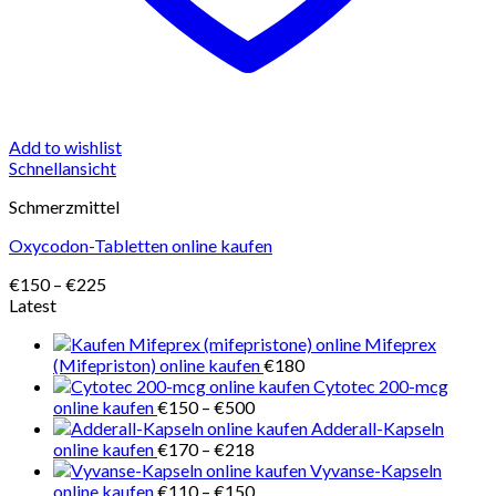
Add to wishlist
Schnellansicht
Schmerzmittel
Oxycodon-Tabletten online kaufen
Preisspanne:
€
150
–
€
225
€150
Latest
bis
Mifeprex
€225
(Mifepriston) online kaufen
€
180
Cytotec 200-mcg
Preisspanne:
online kaufen
€
150
–
€
500
€150
Adderall-Kapseln
bis
Preisspanne:
online kaufen
€
170
–
€
218
€500
€170
Vyvanse-Kapseln
bis
Preisspanne:
online kaufen
€
110
–
€
150