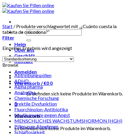
Skip
to
content
Start
/
Produkte verschlagwortet mit „¿Cuánto cuesta la
Suchen
tableta de oxicodona?“
nach:
Filter
Heim
Einzelnes Ergebnis wird angezeigt
Über uns
Geschäft
Kontakt
Browse
Anmelden
Abtreibungspillen
ADHD
Warenkorb /
€
0
0
Alpha pharma
Anabolika
Es befinden sich keine Produkte im Warenkorb.
Chemische Forschung
Erektile Dysfunktion
0
Fluorchinolon-Antibiotika
Medikamente gegen Angst
Warenkorb
MENSCHLICHES WACHSTUMSHORMON (HGH)
Pillen zum Abnehmen
Es befinden sich keine Produkte im Warenkorb.
Schlaflosigkeit