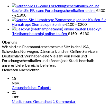
€280
Kaufen Sie EB-canq Forschungschemikalien-online
€
400
Preisspanne:
–
€
1.800
€400
Kaufen-Sie
bis
Preisspanne:
Humatrope (Somatropin) online
€
100
–
€
200
€1.800
€100
Desoxyn
bis
Preisspanne
(Methamphetamin) online kaufen
€
150
–
€
180
€200
€150
Über uns
bis
Wir sind ein Pharmaunternehmen mit Sitz in den USA,
€180
Schweden, Norwegen, Dänemark und ein Online-Service in
Deutschland. Wir haben eine Vielzahl von Pillen und
Forschungschemikalien und können jede Stadt innerhalb
unseres Lieferbereichs beliefern.
Neuesten Nachrichten
15
Nov.
Gesundheit hat Zukunft
21
Okt.
Medizin und Gesundheit
1
Kommentar