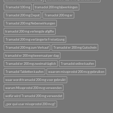
Tramadol 100 mg
tramadol 200 mg bijwerkingen
Tramadol 200 mg Depot
Tramadol 200 mg er
Tramadol 200 mg Nebenwirkungen
tramadol 200 mg verlengde afgifte
Tramadol 200 mg verlängerte Freisetzung
Tramadol 200 mg zum Verkauf
Tramadol er 200 mg Gutschein
tramadol er 200 mg tweemaal per dag
Tramadol er 200 mg zweimal täglich
Tramadol online kaufen
Tramadol Tabletten kaufen
waarom misoprostol 200 mcg gebruiken
waar wordt tramadol 200 mg voor gebruikt
warum Misoprostol 200 mcg verwenden
wofür wird Tramadol 200 mg verwendet
¿por qué usar misoprostol 200 mcg?