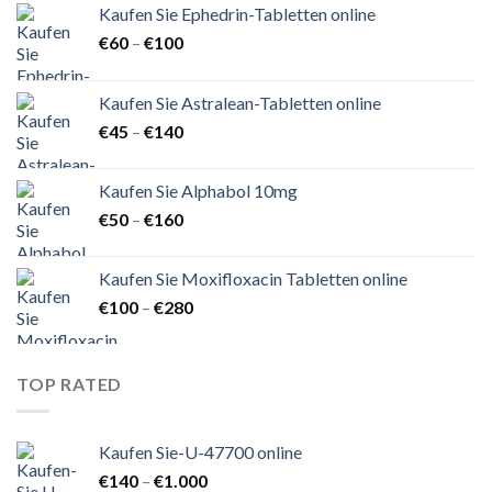
Kaufen Sie Ephedrin-Tabletten online
Preisspanne:
€
60
–
€
100
€60
bis
Kaufen Sie Astralean-Tabletten online
€100
Preisspanne:
€
45
–
€
140
€45
bis
Kaufen Sie Alphabol 10mg
€140
Preisspanne:
€
50
–
€
160
€50
bis
Kaufen Sie Moxifloxacin Tabletten online
€160
Preisspanne:
€
100
–
€
280
€100
bis
€280
TOP RATED
Kaufen Sie-U-47700 online
Preisspanne:
€
140
–
€
1.000