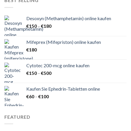
BEST SELLING
Desoxyn (Methamphetamin) online kaufen
Preisspanne:
€
150
–
€
180
€150
bis
Mifeprex (Mifepriston) online kaufen
€180
€
180
Cytotec 200-mcg online kaufen
Preisspanne:
€
150
–
€
500
€150
bis
Kaufen Sie Ephedrin-Tabletten online
€500
Preisspanne:
€
60
–
€
100
€60
bis
€100
FEATURED