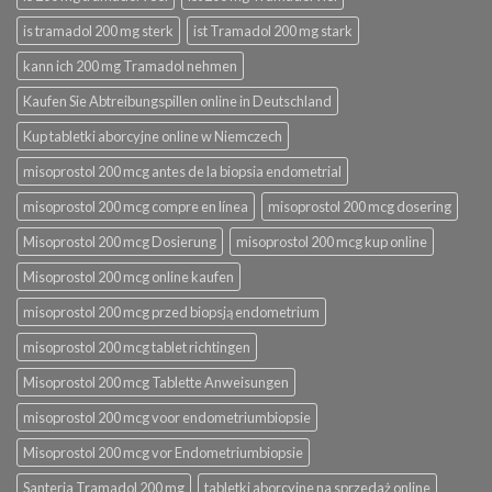
is tramadol 200 mg sterk
ist Tramadol 200 mg stark
kann ich 200 mg Tramadol nehmen
Kaufen Sie Abtreibungspillen online in Deutschland
Kup tabletki aborcyjne online w Niemczech
misoprostol 200 mcg antes de la biopsia endometrial
misoprostol 200 mcg compre en línea
misoprostol 200 mcg dosering
Misoprostol 200 mcg Dosierung
misoprostol 200 mcg kup online
Misoprostol 200 mcg online kaufen
misoprostol 200 mcg przed biopsją endometrium
misoprostol 200 mcg tablet richtingen
Misoprostol 200 mcg Tablette Anweisungen
misoprostol 200 mcg voor endometriumbiopsie
Misoprostol 200 mcg vor Endometriumbiopsie
Santeria Tramadol 200 mg
tabletki aborcyjne na sprzedaż online