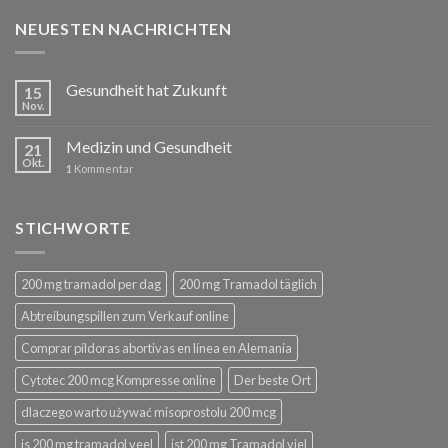
NEUESTEN NACHRICHTEN
Gesundheit hat Zukunft
15
Nov.
Medizin und Gesundheit
21
Okt.
1
Kommentar
STICHWORTE
200 mg tramadol per dag
200 mg Tramadol täglich
Abtreibungspillen zum Verkauf online
Comprar píldoras abortivas en línea en Alemania
Cytotec 200 mcg Kompresse online
Der beste Ort
dlaczego warto używać misoprostolu 200 mcg
is 200 mg tramadol veel
ist 200 mg Tramadol viel