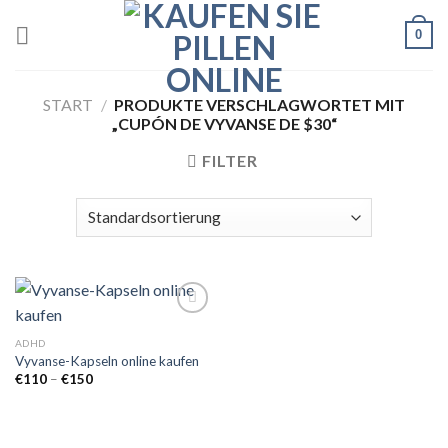
Skip
0
to
content
START
/
PRODUKTE VERSCHLAGWORTET MIT
„CUPÓN DE VYVANSE DE $30“
FILTER
ADHD
Vyvanse-Kapseln online kaufen
Add to
wishlist
Preisspanne:
€
110
–
€
150
€110
bis
€150