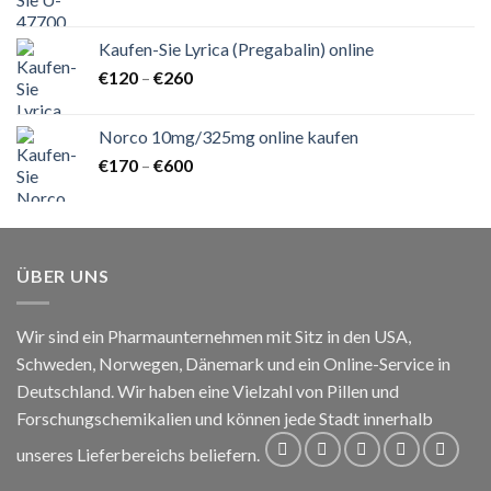
€140
bis
Kaufen-Sie Lyrica (Pregabalin) online
€1.000
Preisspanne:
€
120
–
€
260
€120
bis
Norco 10mg/325mg online kaufen
€260
Preisspanne:
€
170
–
€
600
€170
bis
€600
ÜBER UNS
Wir sind ein Pharmaunternehmen mit Sitz in den USA,
Schweden, Norwegen, Dänemark und ein Online-Service in
Deutschland. Wir haben eine Vielzahl von Pillen und
Forschungschemikalien und können jede Stadt innerhalb
unseres Lieferbereichs beliefern.