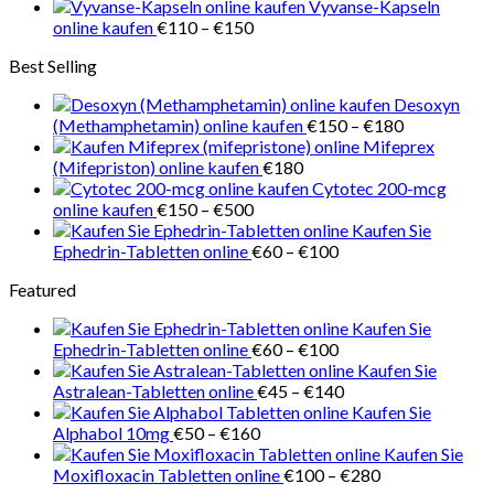
€500
€170
Vyvanse-Kapseln
bis
Preisspanne:
online kaufen
€
110
–
€
150
€218
€110
Best Selling
bis
€150
Desoxyn
Preisspanne
(Methamphetamin) online kaufen
€
150
–
€
180
€150
Mifeprex
bis
(Mifepriston) online kaufen
€
180
€180
Cytotec 200-mcg
Preisspanne:
online kaufen
€
150
–
€
500
€150
Kaufen Sie
bis
Preisspanne:
Ephedrin-Tabletten online
€
60
–
€
100
€500
€60
Featured
bis
€100
Kaufen Sie
Preisspanne:
Ephedrin-Tabletten online
€
60
–
€
100
€60
Kaufen Sie
bis
Preisspanne:
Astralean-Tabletten online
€
45
–
€
140
€100
€45
Kaufen Sie
Preisspanne:
bis
Alphabol 10mg
€
50
–
€
160
€50
€140
Kaufen Sie
bis
Preisspanne:
Moxifloxacin Tabletten online
€
100
–
€
280