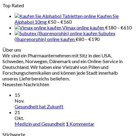
€160
€100
Top Rated
bis
€280
Kaufen Sie
Preisspanne:
Alphabol 10mg
€
50
–
€
160
€50
Pr
Vimax online kaufen
€
180
–
€
610
bis
€
Subutex
€160
Preisspanne:
bi
(Buprenorphin) online kaufen
€
80
–
€
190
€80
€
Über uns
bis
Wir sind ein Pharmaunternehmen mit Sitz in den USA,
€190
Schweden, Norwegen, Dänemark und ein Online-Service in
Deutschland. Wir haben eine Vielzahl von Pillen und
Forschungschemikalien und können jede Stadt innerhalb
unseres Lieferbereichs beliefern.
Neuesten Nachrichten
15
Nov.
Gesundheit hat Zukunft
21
Okt.
Medizin und Gesundheit
1
Kommentar
Stichworte