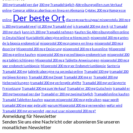
200 mg tramadol per dag
200 mg Tramadol täglich
Abtreibungspillen zum Verkauf
online
Comprar píldoras abortivas en línea en Alemania
Cytotec 200 mcg Kompresse
Der beste Ort
online
dlaczego warto używać misoprostolu 200 mcg
is 200 mg tramadol veel
ist 200 mg Tramadol viel
is tramadol 200 mg sterk
ist Tramadol
200 mg stark
kann ich 200 mg Tramadol nehmen
Kaufen Sie Abtreibungspillen online
in Deutschland
Kup tabletki aborcyjne online w Niemczech
misoprostol 200 mcg antes
de la biopsia endometrial
misoprostol 200 mcg compre en línea
misoprostol 200 mcg
dosering
Misoprostol 200 mcg Dosierung
misoprostol 200 mcg kup online
Misoprostol
200 mcg online kaufen
misoprostol 200 mcg przed biopsją endometrium
misoprostol 200
mcg tablet richtingen
Misoprostol 200 mcg Tablette Anweisungen
misoprostol 200 mcg
voor endometriumbiopsie
Misoprostol 200 mcg vor Endometriumbiopsie
Santeria
Tramadol 200 mg
tabletki aborcyjne na sprzedaż online
Tramadol 100 mg
tramadol 200
mg bijwerkingen
Tramadol 200 mg Depot
Tramadol 200 mg er
Tramadol 200 mg
Nebenwirkungen
tramadol 200 mg verlengde afgifte
Tramadol 200 mg verlängerte
Freisetzung
Tramadol 200 mg zum Verkauf
Tramadol er 200 mg Gutschein
tramadol er
200 mg tweemaal per dag
Tramadol er 200 mg zweimal täglich
Tramadol online kaufen
Tramadol Tabletten kaufen
waarom misoprostol 200 mcg gebruiken
waar wordt
tramadol 200 mg voor gebruikt
warum Misoprostol 200 mcg verwenden
wofür wird
Tramadol 200 mg verwendet
¿por qué usar misoprostol 200 mcg?
Anmeldung für Newsletter
Senden Sie uns eine Nachricht oder abonnieren Sie unseren
monatlichen Newsletter