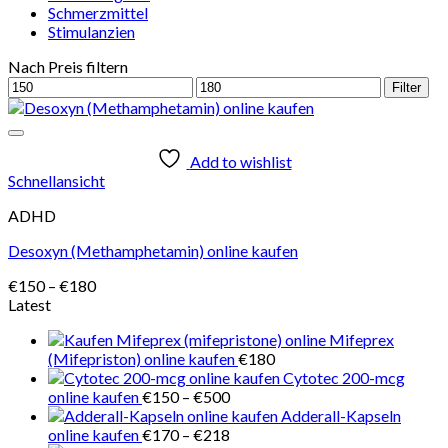
Schmerzmittel
Stimulanzien
Nach Preis filtern
Min.
Max.
Filter
Preis
Preis
Add to wishlist
Schnellansicht
ADHD
Desoxyn (Methamphetamin) online kaufen
Preisspanne:
€
150
–
€
180
€150
Latest
bis
Mifeprex
€180
(Mifepriston) online kaufen
€
180
Cytotec 200-mcg
Preisspanne:
online kaufen
€
150
–
€
500
€150
Adderall-Kapseln
bis
Preisspanne:
online kaufen
€
170
–
€
218