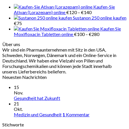
€280
Kaufen-Sie
Preisspanne:
Ativan (Lorazepam) online
€
120
–
€
140
€120
Sustanon 250 online kaufen
bis
€
75
€140
Kaufen Sie
Preisspanne:
Moxifloxacin Tabletten online
€
100
–
€
280
€100
Über uns
bis
Wir sind ein Pharmaunternehmen mit Sitz in den USA,
€280
Schweden, Norwegen, Dänemark und ein Online-Service in
Deutschland. Wir haben eine Vielzahl von Pillen und
Forschungschemikalien und können jede Stadt innerhalb
unseres Lieferbereichs beliefern.
Neuesten Nachrichten
15
Nov.
Gesundheit hat Zukunft
21
Okt.
Medizin und Gesundheit
1
Kommentar
Stichworte