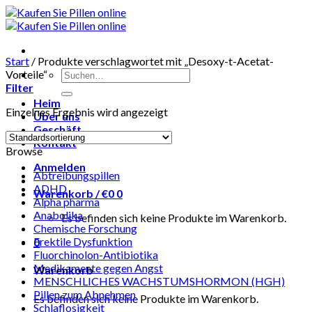
Skip
to
content
Start
/
Produkte verschlagwortet mit „Desoxy-t-Acetat-
Suchen
Vorteile“
nach:
Filter
Heim
Einzelnes Ergebnis wird angezeigt
Über uns
Geschäft
Kontakt
Browse
Anmelden
Abtreibungspillen
ADHD
Warenkorb /
€
0
0
Alpha pharma
Anabolika
Es befinden sich keine Produkte im Warenkorb.
Chemische Forschung
Erektile Dysfunktion
0
Fluorchinolon-Antibiotika
Medikamente gegen Angst
Warenkorb
MENSCHLICHES WACHSTUMSHORMON (HGH)
Pillen zum Abnehmen
Es befinden sich keine Produkte im Warenkorb.
Schlaflosigkeit