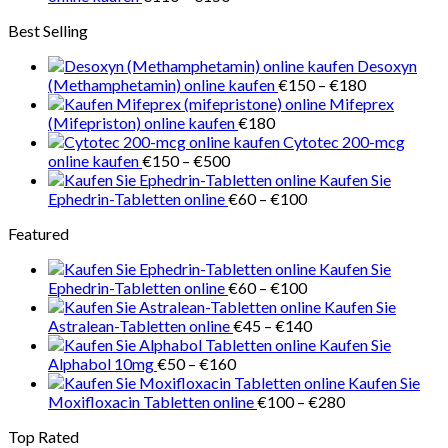
€218
€110
Best Selling
bis
€150
Desoxyn
Preisspanne
(Methamphetamin) online kaufen
€
150
–
€
180
€150
Mifeprex
bis
(Mifepriston) online kaufen
€
180
€180
Cytotec 200-mcg
Preisspanne:
online kaufen
€
150
–
€
500
€150
Kaufen Sie
bis
Preisspanne:
Ephedrin-Tabletten online
€
60
–
€
100
€500
€60
Featured
bis
€100
Kaufen Sie
Preisspanne:
Ephedrin-Tabletten online
€
60
–
€
100
€60
Kaufen Sie
bis
Preisspanne:
Astralean-Tabletten online
€
45
–
€
140
€100
€45
Kaufen Sie
Preisspanne:
bis
Alphabol 10mg
€
50
–
€
160
€50
€140
Kaufen Sie
bis
Preisspanne:
Moxifloxacin Tabletten online
€
100
–
€
280
€160
€100
Top Rated
bis