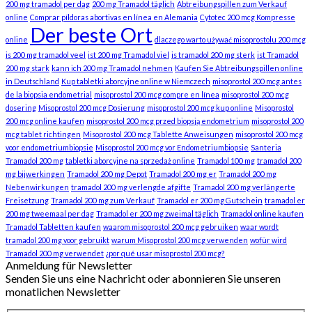
200 mg tramadol per dag
200 mg Tramadol täglich
Abtreibungspillen zum Verkauf
online
Comprar píldoras abortivas en línea en Alemania
Cytotec 200 mcg Kompresse
Der beste Ort
online
dlaczego warto używać misoprostolu 200 mcg
is 200 mg tramadol veel
ist 200 mg Tramadol viel
is tramadol 200 mg sterk
ist Tramadol
200 mg stark
kann ich 200 mg Tramadol nehmen
Kaufen Sie Abtreibungspillen online
in Deutschland
Kup tabletki aborcyjne online w Niemczech
misoprostol 200 mcg antes
de la biopsia endometrial
misoprostol 200 mcg compre en línea
misoprostol 200 mcg
dosering
Misoprostol 200 mcg Dosierung
misoprostol 200 mcg kup online
Misoprostol
200 mcg online kaufen
misoprostol 200 mcg przed biopsją endometrium
misoprostol 200
mcg tablet richtingen
Misoprostol 200 mcg Tablette Anweisungen
misoprostol 200 mcg
voor endometriumbiopsie
Misoprostol 200 mcg vor Endometriumbiopsie
Santeria
Tramadol 200 mg
tabletki aborcyjne na sprzedaż online
Tramadol 100 mg
tramadol 200
mg bijwerkingen
Tramadol 200 mg Depot
Tramadol 200 mg er
Tramadol 200 mg
Nebenwirkungen
tramadol 200 mg verlengde afgifte
Tramadol 200 mg verlängerte
Freisetzung
Tramadol 200 mg zum Verkauf
Tramadol er 200 mg Gutschein
tramadol er
200 mg tweemaal per dag
Tramadol er 200 mg zweimal täglich
Tramadol online kaufen
Tramadol Tabletten kaufen
waarom misoprostol 200 mcg gebruiken
waar wordt
tramadol 200 mg voor gebruikt
warum Misoprostol 200 mcg verwenden
wofür wird
Tramadol 200 mg verwendet
¿por qué usar misoprostol 200 mcg?
Anmeldung für Newsletter
Senden Sie uns eine Nachricht oder abonnieren Sie unseren
monatlichen Newsletter