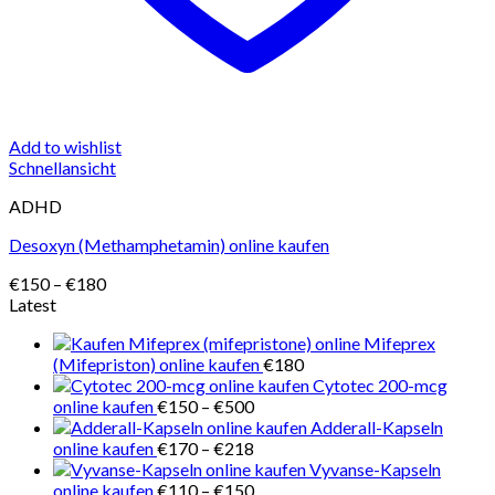
Add to wishlist
Schnellansicht
ADHD
Desoxyn (Methamphetamin) online kaufen
Preisspanne:
€
150
–
€
180
€150
Latest
bis
Mifeprex
€180
(Mifepriston) online kaufen
€
180
Cytotec 200-mcg
Preisspanne:
online kaufen
€
150
–
€
500
€150
Adderall-Kapseln
bis
Preisspanne:
online kaufen
€
170
–
€
218
€500
€170
Vyvanse-Kapseln
bis
Preisspanne:
online kaufen
€
110
–
€
150