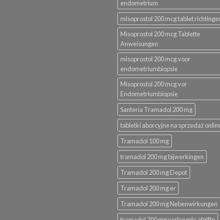
endometrium
misoprostol 200 mcg tablet richtinge
Misoprostol 200 mcg Tablette
Anweisungen
misoprostol 200 mcg voor
endometriumbiopsie
Misoprostol 200 mcg vor
Endometriumbiopsie
Santeria Tramadol 200 mg
tabletki aborcyjne na sprzedaż onlin
Tramadol 100 mg
tramadol 200 mg bijwerkingen
Tramadol 200 mg Depot
Tramadol 200 mg er
Tramadol 200 mg Nebenwirkungen
tramadol 200 mg verlengde afgifte