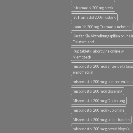
is tramadol 200 mg sterk
ist Tramadol 200 mg stark
kann ich 200 mg Tramadol nehmen
Kaufen Sie Abtreibungspillen online i
Deutschland
Kup tabletki aborcyjne online w
Niemczech
misoprostol 200 mcg antes de la biop
endometrial
misoprostol 200 mcg compre en líne
misoprostol 200 mcg dosering
Misoprostol 200 mcg Dosierung
misoprostol 200 mcg kup online
Misoprostol 200 mcg online kaufen
misoprostol 200 mcg przed biopsją