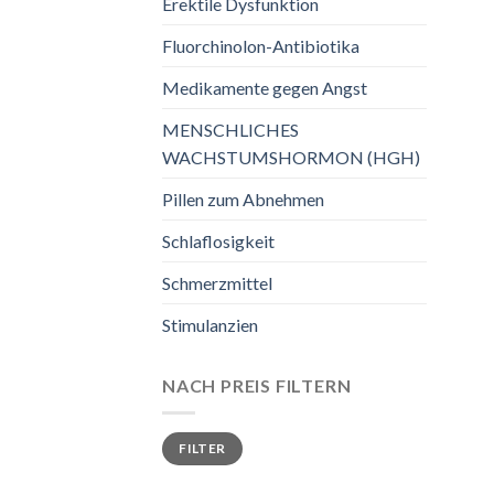
Erektile Dysfunktion
Fluorchinolon-Antibiotika
Medikamente gegen Angst
MENSCHLICHES
WACHSTUMSHORMON (HGH)
Pillen zum Abnehmen
Schlaflosigkeit
Schmerzmittel
Stimulanzien
NACH PREIS FILTERN
Min.
Max.
FILTER
Preis
Preis