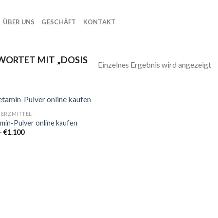
ÜBER UNS
GESCHÄFT
KONTAKT
ORTET MIT „DOSIS
Einzelnes Ergebnis wird angezeigt
ERZMITTEL
min-Pulver online kaufen
Preisspanne:
–
€
1.100
Add to
€80
wishlist
bis
€1.100