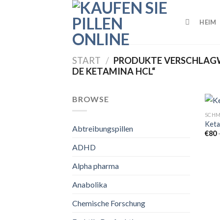
Skip
to
HEIM
content
START
/
PRODUKTE VERSCHLAGW
DE KETAMINA HCL“
BROWSE
SCHM
Keta
Abtreibungspillen
€
80
ADHD
Alpha pharma
Anabolika
Chemische Forschung