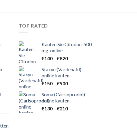
TOP RATED
n-
Kaufen Sie Citodon-500
mg-online
nne:
Preisspanne:
€
140
–
€
820
€140
n-
Staxyn (Vardenafil)
bis
online kaufen
€820
nne:
Preisspanne:
€
150
–
€
500
€150
l
Soma (Carisoprodol)
bis
online kaufen
€500
nne:
Preisspanne:
€
130
–
€
210
€130
bis
tten
€210