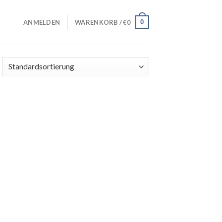
0
ANMELDEN
WARENKORB /
€
0