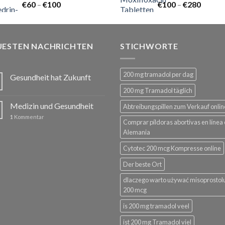
Preisspanne:
Preiss
€
60
–
€
100
€
100
–
€
280
€60
€100
bis
bis
€100
€280
UESTEN NACHRICHTEN
STICHWORTE
200 mg tramadol per dag
Gesundheit hat Zukunft
200 mg Tramadol täglich
Medizin und Gesundheit
Abtreibungspillen zum Verkauf onlin
1
Kommentar
Comprar píldoras abortivas en línea
Alemania
Cytotec 200 mcg Kompresse online
Der beste Ort
dlaczego warto używać misoprostol
200 mcg
is 200 mg tramadol veel
ist 200 mg Tramadol viel