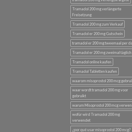
Tramadol 200 mg verlängerte
Freisetzung
Tramadol 200 mg zum Verkauf
Tramadol er 200 mg Gutschein
tramadol er 200 mg tweemaal per d
Tramadol er 200 mg zweimal täglich
Tramadol online kaufen
Tramadol Tabletten kaufen
waarom misoprostol 200 mcg gebru
waar wordt tramadol 200 mg voor
gebruikt
warum Misoprostol 200 mcg verwe
wofür wird Tramadol 200 mg
verwendet
¿por qué usar misoprostol 200 mcg?