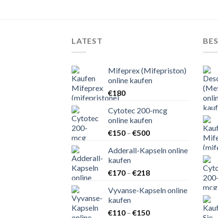
LATEST
BES
Mifeprex (Mifepriston)
online kaufen
€
180
Cytotec 200-mcg
online kaufen
Preisspanne:
€
150
–
€
500
€150
Adderall-Kapseln online
bis
kaufen
€500
Preisspanne:
€
170
–
€
218
€170
Vyvanse-Kapseln online
bis
kaufen
€218
Preisspanne:
€
110
–
€
150