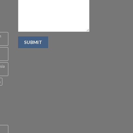
n
sia
a