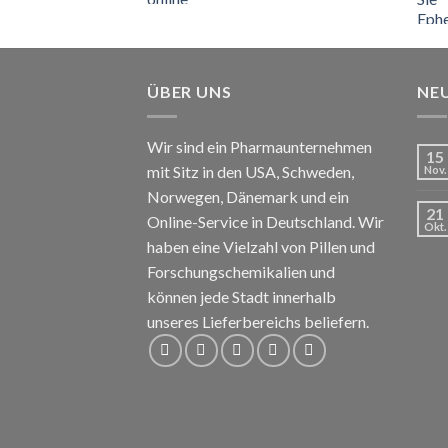
€110
bis
€150
ÜBER UNS
NE
Wir sind ein Pharmaunternehmen
15
mit Sitz in den USA, Schweden,
Nov.
Norwegen, Dänemark und ein
21
Online-Service in Deutschland. Wir
Okt.
haben eine Vielzahl von Pillen und
Forschungschemikalien und
können jede Stadt innerhalb
unseres Lieferbereichs beliefern.