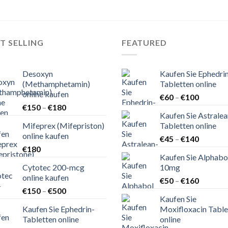
T SELLING
FEATURED
Desoxyn
Kaufen Sie Ephedri
(Methamphetamin)
Tabletten online
online kaufen
Preisspa
€
60
–
€
100
Preisspanne:
€
150
–
€
180
€60
Kaufen Sie Astralea
€150
bis
Mifeprex (Mifepriston)
Tabletten online
bis
€100
online kaufen
Preisspa
€180
€
45
–
€
140
€
180
€45
Kaufen Sie Alphabo
bis
Cytotec 200-mcg
10mg
€140
online kaufen
Preisspa
€
50
–
€
160
Preisspanne:
€
150
–
€
500
€50
Kaufen Sie
€150
bis
Kaufen Sie Ephedrin-
Moxifloxacin Table
bis
€160
Tabletten online
online
€500