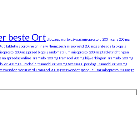
r beste Ort
dlaczego warto używać misoprostolu 200 mcg
is 200 mg
Kup tabletki aborcyjne online w Niemczech
misoprostol 200 mcg antes de la biopsia
isoprostol 200 mcg przed biopsją endometrium
misoprostol 200 mcg tablet richtingen
e na sprzedaż online
Tramadol 100 mg
tramadol 200 mg bijwerkingen
Tramadol 200 mg
ol er 200 mg Gutschein
tramadol er 200 mg tweemaal per dag
Tramadol er 200 mg
 verwenden
wofür wird Tramadol 200 mg verwendet
¿por qué usar misoprostol 200 mcg?