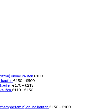
iston) online kaufen
€
180
Preisspanne:
 kaufen
€
150
–
€
500
Preisspanne:
€150
 kaufen
€
170
–
€
218
Preisspanne:
€170
bis
 kaufen
€
110
–
€
150
€110
bis
€500
bis
€218
€150
Preisspanne:
thamphetamin) online kaufen
€
150
–
€
180