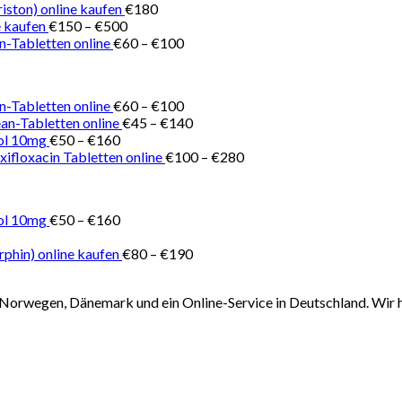
€150
iston) online kaufen
€
180
Preisspanne:
bis
 kaufen
€
150
–
€
500
€150
Preisspanne:
€180
n-Tabletten online
€
60
–
€
100
bis
€60
€500
bis
€100
Preisspanne:
n-Tabletten online
€
60
–
€
100
€60
Preisspanne:
ean-Tabletten online
€
45
–
€
140
Preisspanne:
bis
€45
ol 10mg
€
50
–
€
160
€50
€100
bis
Preisspanne:
ifloxacin Tabletten online
€
100
–
€
280
bis
€140
€100
€160
bis
€280
Preisspanne:
ol 10mg
€
50
–
€
160
eisspanne:
€50
180
bis
Preisspanne:
phin) online kaufen
€
80
–
€
190
s
€160
€80
610
bis
Norwegen, Dänemark und ein Online-Service in Deutschland. Wir h
€190