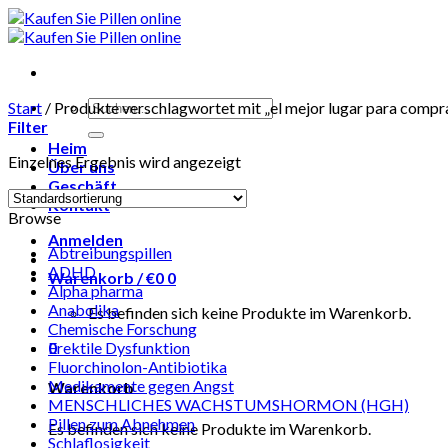
Skip
to
content
Suchen
Start
/
Produkte verschlagwortet mit „el mejor lugar para compr
nach:
Filter
Heim
Einzelnes Ergebnis wird angezeigt
Über uns
Geschäft
Kontakt
Browse
Anmelden
Abtreibungspillen
ADHD
Warenkorb /
€
0
0
Alpha pharma
Anabolika
Es befinden sich keine Produkte im Warenkorb.
Chemische Forschung
0
Erektile Dysfunktion
Fluorchinolon-Antibiotika
Medikamente gegen Angst
Warenkorb
MENSCHLICHES WACHSTUMSHORMON (HGH)
Pillen zum Abnehmen
Es befinden sich keine Produkte im Warenkorb.
Schlaflosigkeit