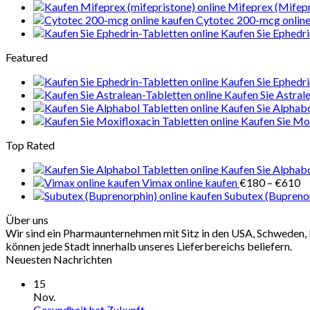
Mifeprex (Mifepr
Cytotec 200-mcg online
Kaufen Sie Ephedri
Featured
Kaufen Sie Ephedri
Kaufen Sie Astral
Kaufen Sie Alphab
Kaufen Sie Mox
Top Rated
Kaufen Sie Alphab
Pr
Vimax online kaufen
€
180
–
€
610
€
Subutex (Buprenor
bi
Über uns
€
Wir sind ein Pharmaunternehmen mit Sitz in den USA, Schweden, 
können jede Stadt innerhalb unseres Lieferbereichs beliefern.
Neuesten Nachrichten
15
Nov.
Gesundheit hat Zukunft