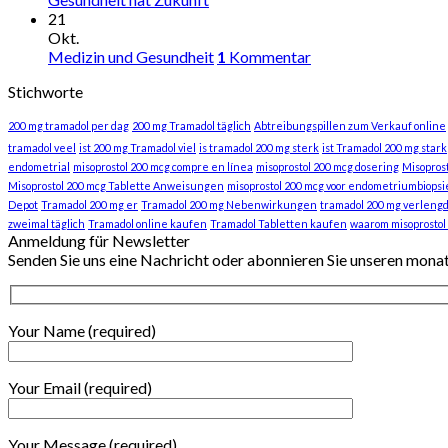
21
Okt.
Medizin und Gesundheit
1
Kommentar
Stichworte
200 mg tramadol per dag
200 mg Tramadol täglich
Abtreibungspillen zum Verkauf online
tramadol veel
ist 200 mg Tramadol viel
is tramadol 200 mg sterk
ist Tramadol 200 mg stark
endometrial
misoprostol 200 mcg compre en línea
misoprostol 200 mcg dosering
Misopros
Misoprostol 200 mcg Tablette Anweisungen
misoprostol 200 mcg voor endometriumbiopsi
Depot
Tramadol 200 mg er
Tramadol 200 mg Nebenwirkungen
tramadol 200 mg verlengd
zweimal täglich
Tramadol online kaufen
Tramadol Tabletten kaufen
waarom misoprostol
Anmeldung für Newsletter
Senden Sie uns eine Nachricht oder abonnieren Sie unseren mona
Your Name (required)
Your Email (required)
Your Message (required)