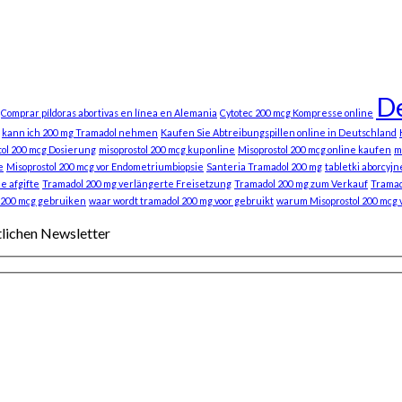
De
Comprar píldoras abortivas en línea en Alemania
Cytotec 200 mcg Kompresse online
kann ich 200 mg Tramadol nehmen
Kaufen Sie Abtreibungspillen online in Deutschland
tol 200 mcg Dosierung
misoprostol 200 mcg kup online
Misoprostol 200 mcg online kaufen
m
e
Misoprostol 200 mcg vor Endometriumbiopsie
Santeria Tramadol 200 mg
tabletki aborcyjn
e afgifte
Tramadol 200 mg verlängerte Freisetzung
Tramadol 200 mg zum Verkauf
Tramad
 200 mcg gebruiken
waar wordt tramadol 200 mg voor gebruikt
warum Misoprostol 200 mcg
tlichen Newsletter