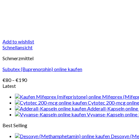
Add to wishlist
Schnellansicht
Schmerzmittel
Subutex (Buprenorphin) online kaufen
Preisspanne:
€
80
–
€
190
€80
Latest
bis
Mifeprex (Mifepr
€190
Cytotec 200-mcg online
Adderall-Kapseln online
Vyvanse-Kapseln online
Best Selling
Desoxyn (Me