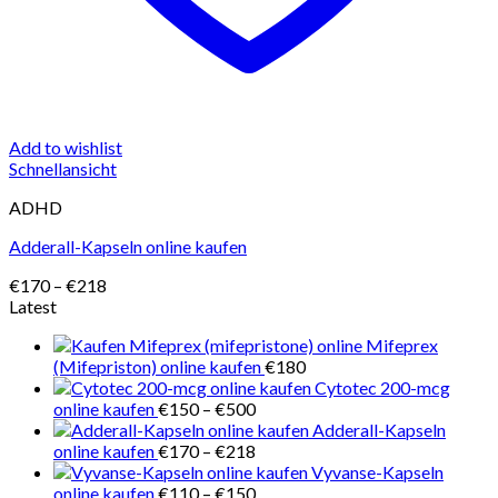
Add to wishlist
Schnellansicht
ADHD
Adderall-Kapseln online kaufen
Preisspanne:
€
170
–
€
218
€170
Latest
bis
Mifeprex
€218
(Mifepriston) online kaufen
€
180
Cytotec 200-mcg
Preisspanne:
online kaufen
€
150
–
€
500
€150
Adderall-Kapseln
bis
Preisspanne:
online kaufen
€
170
–
€
218
€500
€170
Vyvanse-Kapseln
bis
Preisspanne:
online kaufen
€
110
–
€
150