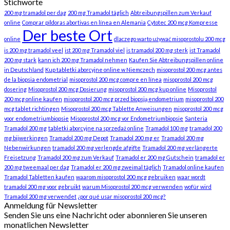
Stichworte
200 mg tramadol per dag
200 mg Tramadol täglich
Abtreibungspillen zum Verkauf
online
Comprar píldoras abortivas en línea en Alemania
Cytotec 200 mcg Kompresse
Der beste Ort
online
dlaczego warto używać misoprostolu 200 mcg
is 200 mg tramadol veel
ist 200 mg Tramadol viel
is tramadol 200 mg sterk
ist Tramadol
200 mg stark
kann ich 200 mg Tramadol nehmen
Kaufen Sie Abtreibungspillen online
in Deutschland
Kup tabletki aborcyjne online w Niemczech
misoprostol 200 mcg antes
de la biopsia endometrial
misoprostol 200 mcg compre en línea
misoprostol 200 mcg
dosering
Misoprostol 200 mcg Dosierung
misoprostol 200 mcg kup online
Misoprostol
200 mcg online kaufen
misoprostol 200 mcg przed biopsją endometrium
misoprostol 200
mcg tablet richtingen
Misoprostol 200 mcg Tablette Anweisungen
misoprostol 200 mcg
voor endometriumbiopsie
Misoprostol 200 mcg vor Endometriumbiopsie
Santeria
Tramadol 200 mg
tabletki aborcyjne na sprzedaż online
Tramadol 100 mg
tramadol 200
mg bijwerkingen
Tramadol 200 mg Depot
Tramadol 200 mg er
Tramadol 200 mg
Nebenwirkungen
tramadol 200 mg verlengde afgifte
Tramadol 200 mg verlängerte
Freisetzung
Tramadol 200 mg zum Verkauf
Tramadol er 200 mg Gutschein
tramadol er
200 mg tweemaal per dag
Tramadol er 200 mg zweimal täglich
Tramadol online kaufen
Tramadol Tabletten kaufen
waarom misoprostol 200 mcg gebruiken
waar wordt
tramadol 200 mg voor gebruikt
warum Misoprostol 200 mcg verwenden
wofür wird
Tramadol 200 mg verwendet
¿por qué usar misoprostol 200 mcg?
Anmeldung für Newsletter
Senden Sie uns eine Nachricht oder abonnieren Sie unseren
monatlichen Newsletter