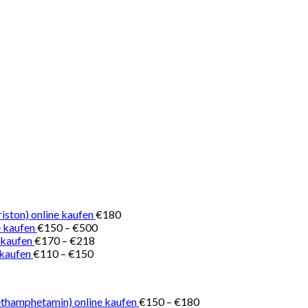
iston) online kaufen
€
180
Preisspanne:
 kaufen
€
150
–
€
500
Preisspanne:
€150
 kaufen
€
170
–
€
218
Preisspanne:
€170
bis
 kaufen
€
110
–
€
150
€110
bis
€500
bis
€218
€150
Preisspanne:
thamphetamin) online kaufen
€
150
–
€
180