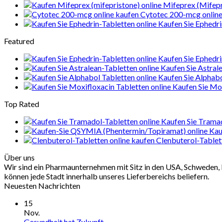
Mifeprex (Mifepr
Cytotec 200-mcg online
Kaufen Sie Ephedri
Featured
Kaufen Sie Ephedri
Kaufen Sie Astral
Kaufen Sie Alphab
Kaufen Sie Mox
Top Rated
Kaufen Sie Tramad
Kau
Clenbuterol-Tablet
Über uns
Wir sind ein Pharmaunternehmen mit Sitz in den USA, Schweden, 
können jede Stadt innerhalb unseres Lieferbereichs beliefern.
Neuesten Nachrichten
15
Nov.
Gesundheit hat Zukunft