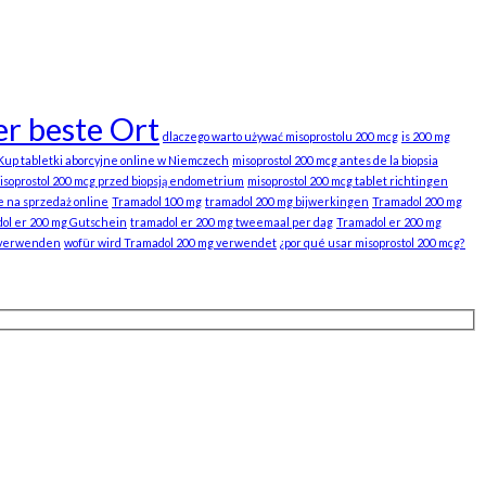
r beste Ort
dlaczego warto używać misoprostolu 200 mcg
is 200 mg
Kup tabletki aborcyjne online w Niemczech
misoprostol 200 mcg antes de la biopsia
isoprostol 200 mcg przed biopsją endometrium
misoprostol 200 mcg tablet richtingen
e na sprzedaż online
Tramadol 100 mg
tramadol 200 mg bijwerkingen
Tramadol 200 mg
ol er 200 mg Gutschein
tramadol er 200 mg tweemaal per dag
Tramadol er 200 mg
 verwenden
wofür wird Tramadol 200 mg verwendet
¿por qué usar misoprostol 200 mcg?