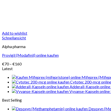
Add to wishlist
Schnellansicht
Alpha pharma
Provigil (Modafinil) online kaufen
Preisspanne:
€
70
–
€
160
€70
Latest
bis
Mifeprex (Mifepr
€160
Cytotec 200-mcg online
Adderall-Kapseln online
Vyvanse-Kapseln online
Best Selling
Desoxyn (Me