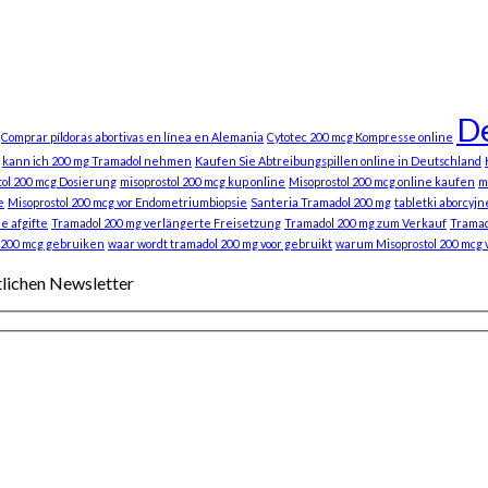
De
Comprar píldoras abortivas en línea en Alemania
Cytotec 200 mcg Kompresse online
kann ich 200 mg Tramadol nehmen
Kaufen Sie Abtreibungspillen online in Deutschland
tol 200 mcg Dosierung
misoprostol 200 mcg kup online
Misoprostol 200 mcg online kaufen
m
e
Misoprostol 200 mcg vor Endometriumbiopsie
Santeria Tramadol 200 mg
tabletki aborcyjn
e afgifte
Tramadol 200 mg verlängerte Freisetzung
Tramadol 200 mg zum Verkauf
Tramad
 200 mcg gebruiken
waar wordt tramadol 200 mg voor gebruikt
warum Misoprostol 200 mcg
tlichen Newsletter