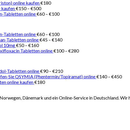
€150
iston) online kaufen
€
180
Preisspanne:
bis
 kaufen
€
150
–
€
500
€150
Preisspanne:
€180
n-Tabletten online
€
60
–
€
100
bis
€60
€500
bis
€100
Preisspanne:
n-Tabletten online
€
60
–
€
100
€60
Preisspanne:
ean-Tabletten online
€
45
–
€
140
Preisspanne:
bis
€45
ol 10mg
€
50
–
€
160
€50
€100
bis
Preisspanne:
ifloxacin Tabletten online
€
100
–
€
280
bis
€140
€100
€160
bis
€280
Preisspanne:
ol-Tabletten online
€
90
–
€
210
€90
Prei
fen-Sie QSYMIA (Phentermin/Topiramat) online
€
140
–
€
450
bis
€14
ten online kaufen
€
180
€210
bis
€45
Norwegen, Dänemark und ein Online-Service in Deutschland. Wir h