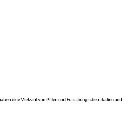
sspanne:
0
0
aben eine Vielzahl von Pillen und Forschungschemikalien und