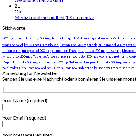
21
Okt.
Medizin und Gesundheit
1
Kommentar
Stichworte
200 mg tramadol per dag
200 mg Tramadol täglich
Abtreibungspillen zum Verkauf online
tramadol veel
ist 200 mg Tramadol viel
is tramadol 200 mg sterk
ist Tramadol 200 mg stark
endometrial
misoprostol 200 mcg compre en línea
misoprostol 200 mcg dosering
Misopros
Misoprostol 200 mcg Tablette Anweisungen
misoprostol 200 mcg voor endometriumbiopsi
Depot
Tramadol 200 mg er
Tramadol 200 mg Nebenwirkungen
tramadol 200 mg verlengd
zweimal täglich
Tramadol online kaufen
Tramadol Tabletten kaufen
waarom misoprostol
Anmeldung für Newsletter
Senden Sie uns eine Nachricht oder abonnieren Sie unseren mona
Your Name (required)
Your Email (required)
Your Message (required)