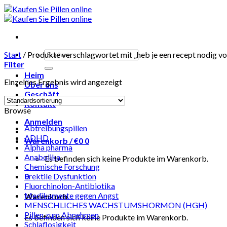
Skip
to
content
Suchen
Start
/
Produkte verschlagwortet mit „heb je een recept nodig vo
nach:
Filter
Heim
Einzelnes Ergebnis wird angezeigt
Über uns
Geschäft
Kontakt
Browse
Anmelden
Abtreibungspillen
ADHD
Warenkorb /
€
0
0
Alpha pharma
Anabolika
Es befinden sich keine Produkte im Warenkorb.
Chemische Forschung
0
Erektile Dysfunktion
Fluorchinolon-Antibiotika
Medikamente gegen Angst
Warenkorb
MENSCHLICHES WACHSTUMSHORMON (HGH)
Pillen zum Abnehmen
Es befinden sich keine Produkte im Warenkorb.
Schlaflosigkeit