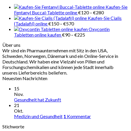
€280
Kaufen-Sie
Preisspanne:
Fentanyl Buccal-Tablette online
€
120
–
€
280
€120
Kaufen-Sie Cialis
Preisspanne:
bis
(Tadalafil) online
€
150
–
€
570
€150
€280
Oxycontin
bis
Preisspanne:
Tabletten online kaufen
€
90
–
€
225
€570
€90
Über uns
bis
Wir sind ein Pharmaunternehmen mit Sitz in den USA,
€225
Schweden, Norwegen, Dänemark und ein Online-Service in
Deutschland. Wir haben eine Vielzahl von Pillen und
Forschungschemikalien und können jede Stadt innerhalb
unseres Lieferbereichs beliefern.
Neuesten Nachrichten
15
Nov.
Gesundheit hat Zukunft
21
Okt.
Medizin und Gesundheit
1
Kommentar
Stichworte