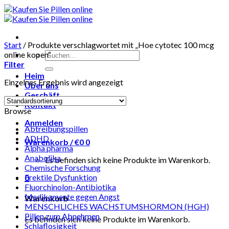
Skip
to
content
Start
/
Produkte verschlagwortet mit „Hoe cytotec 100 mcg
Suchen
online kopen“
nach:
Filter
Heim
Einzelnes Ergebnis wird angezeigt
Über uns
Geschäft
Kontakt
Browse
Anmelden
Abtreibungspillen
ADHD
Warenkorb /
€
0
0
Alpha pharma
Anabolika
Es befinden sich keine Produkte im Warenkorb.
Chemische Forschung
Erektile Dysfunktion
0
Fluorchinolon-Antibiotika
Medikamente gegen Angst
Warenkorb
MENSCHLICHES WACHSTUMSHORMON (HGH)
Pillen zum Abnehmen
Es befinden sich keine Produkte im Warenkorb.
Schlaflosigkeit