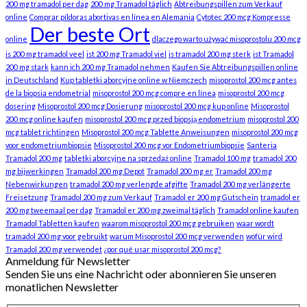
200 mg tramadol per dag
200 mg Tramadol täglich
Abtreibungspillen zum Verkauf
online
Comprar píldoras abortivas en línea en Alemania
Cytotec 200 mcg Kompresse
Der beste Ort
online
dlaczego warto używać misoprostolu 200 mcg
is 200 mg tramadol veel
ist 200 mg Tramadol viel
is tramadol 200 mg sterk
ist Tramadol
200 mg stark
kann ich 200 mg Tramadol nehmen
Kaufen Sie Abtreibungspillen online
in Deutschland
Kup tabletki aborcyjne online w Niemczech
misoprostol 200 mcg antes
de la biopsia endometrial
misoprostol 200 mcg compre en línea
misoprostol 200 mcg
dosering
Misoprostol 200 mcg Dosierung
misoprostol 200 mcg kup online
Misoprostol
200 mcg online kaufen
misoprostol 200 mcg przed biopsją endometrium
misoprostol 200
mcg tablet richtingen
Misoprostol 200 mcg Tablette Anweisungen
misoprostol 200 mcg
voor endometriumbiopsie
Misoprostol 200 mcg vor Endometriumbiopsie
Santeria
Tramadol 200 mg
tabletki aborcyjne na sprzedaż online
Tramadol 100 mg
tramadol 200
mg bijwerkingen
Tramadol 200 mg Depot
Tramadol 200 mg er
Tramadol 200 mg
Nebenwirkungen
tramadol 200 mg verlengde afgifte
Tramadol 200 mg verlängerte
Freisetzung
Tramadol 200 mg zum Verkauf
Tramadol er 200 mg Gutschein
tramadol er
200 mg tweemaal per dag
Tramadol er 200 mg zweimal täglich
Tramadol online kaufen
Tramadol Tabletten kaufen
waarom misoprostol 200 mcg gebruiken
waar wordt
tramadol 200 mg voor gebruikt
warum Misoprostol 200 mcg verwenden
wofür wird
Tramadol 200 mg verwendet
¿por qué usar misoprostol 200 mcg?
Anmeldung für Newsletter
Senden Sie uns eine Nachricht oder abonnieren Sie unseren
monatlichen Newsletter