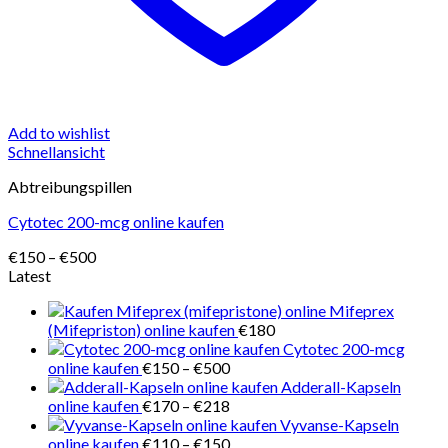
Add to wishlist
Schnellansicht
Abtreibungspillen
Cytotec 200-mcg online kaufen
Preisspanne:
€
150
–
€
500
€150
Latest
bis
Mifeprex
€500
(Mifepriston) online kaufen
€
180
Cytotec 200-mcg
Preisspanne:
online kaufen
€
150
–
€
500
€150
Adderall-Kapseln
bis
Preisspanne:
online kaufen
€
170
–
€
218
€500
€170
Vyvanse-Kapseln
bis
Preisspanne:
online kaufen
€
110
–
€
150