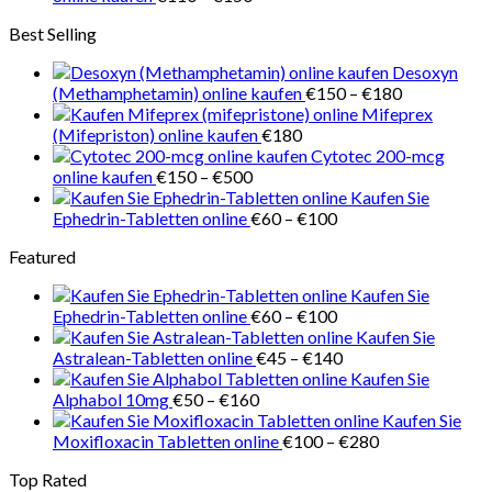
€218
€110
Best Selling
bis
€150
Desoxyn
Preisspanne
(Methamphetamin) online kaufen
€
150
–
€
180
€150
Mifeprex
bis
(Mifepriston) online kaufen
€
180
€180
Cytotec 200-mcg
Preisspanne:
online kaufen
€
150
–
€
500
€150
Kaufen Sie
bis
Preisspanne:
Ephedrin-Tabletten online
€
60
–
€
100
€500
€60
Featured
bis
€100
Kaufen Sie
Preisspanne:
Ephedrin-Tabletten online
€
60
–
€
100
€60
Kaufen Sie
bis
Preisspanne:
Astralean-Tabletten online
€
45
–
€
140
€100
€45
Kaufen Sie
Preisspanne:
bis
Alphabol 10mg
€
50
–
€
160
€50
€140
Kaufen Sie
bis
Preisspanne:
Moxifloxacin Tabletten online
€
100
–
€
280
€160
€100
Top Rated
bis