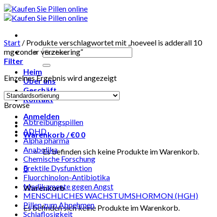
Skip
to
content
Start
/
Produkte verschlagwortet mit „hoeveel is adderall 10
Suchen
mg zonder verzekering“
nach:
Filter
Heim
Einzelnes Ergebnis wird angezeigt
Über uns
Geschäft
Kontakt
Browse
Anmelden
Abtreibungspillen
ADHD
Warenkorb /
€
0
0
Alpha pharma
Anabolika
Es befinden sich keine Produkte im Warenkorb.
Chemische Forschung
Erektile Dysfunktion
0
Fluorchinolon-Antibiotika
Medikamente gegen Angst
Warenkorb
MENSCHLICHES WACHSTUMSHORMON (HGH)
Pillen zum Abnehmen
Es befinden sich keine Produkte im Warenkorb.
Schlaflosigkeit