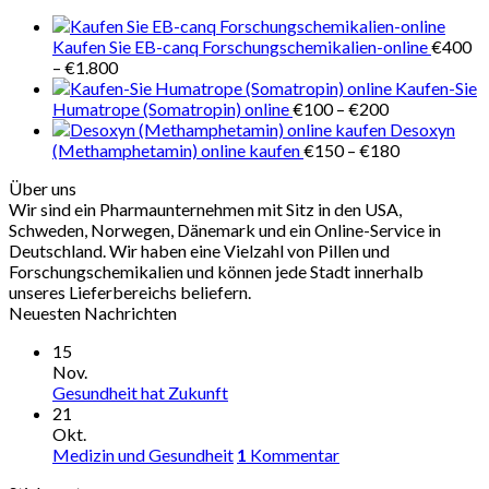
€280
Kaufen Sie EB-canq Forschungschemikalien-online
€
400
Preisspanne:
–
€
1.800
€400
Kaufen-Sie
bis
Preisspanne:
Humatrope (Somatropin) online
€
100
–
€
200
€1.800
€100
Desoxyn
bis
Preisspanne
(Methamphetamin) online kaufen
€
150
–
€
180
€200
€150
Über uns
bis
Wir sind ein Pharmaunternehmen mit Sitz in den USA,
€180
Schweden, Norwegen, Dänemark und ein Online-Service in
Deutschland. Wir haben eine Vielzahl von Pillen und
Forschungschemikalien und können jede Stadt innerhalb
unseres Lieferbereichs beliefern.
Neuesten Nachrichten
15
Nov.
Gesundheit hat Zukunft
21
Okt.
Medizin und Gesundheit
1
Kommentar