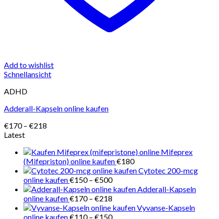
Add to wishlist
Schnellansicht
ADHD
Adderall-Kapseln online kaufen
Preisspanne:
€
170
–
€
218
€170
Latest
bis
Mifeprex
€218
(Mifepriston) online kaufen
€
180
Cytotec 200-mcg
Preisspanne:
online kaufen
€
150
–
€
500
€150
Adderall-Kapseln
bis
Preisspanne:
online kaufen
€
170
–
€
218
€500
€170
Vyvanse-Kapseln
bis
Preisspanne:
online kaufen
€
110
–
€
150