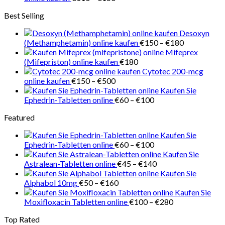
€218
€110
Best Selling
bis
€150
Desoxyn
Preisspanne
(Methamphetamin) online kaufen
€
150
–
€
180
€150
Mifeprex
bis
(Mifepriston) online kaufen
€
180
€180
Cytotec 200-mcg
Preisspanne:
online kaufen
€
150
–
€
500
€150
Kaufen Sie
bis
Preisspanne:
Ephedrin-Tabletten online
€
60
–
€
100
€500
€60
Featured
bis
€100
Kaufen Sie
Preisspanne:
Ephedrin-Tabletten online
€
60
–
€
100
€60
Kaufen Sie
bis
Preisspanne:
Astralean-Tabletten online
€
45
–
€
140
€100
€45
Kaufen Sie
Preisspanne:
bis
Alphabol 10mg
€
50
–
€
160
€50
€140
Kaufen Sie
bis
Preisspanne:
Moxifloxacin Tabletten online
€
100
–
€
280
€160
€100
Top Rated
bis