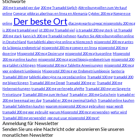
Stichworte
200 mg tramadol per dag
200 mg Tramadol täglich
Abtreibungspillen zum Verkauf
online
Comprar píldoras abortivas en línea en Alemania
Cytotec 200 mcg Kompresse
Der beste Ort
online
dlaczego warto używać misoprostolu 200 mcg
is 200 mg tramadol veel
ist 200 mg Tramadol viel
is tramadol 200 mg sterk
ist Tramadol
200 mg stark
kann ich 200 mg Tramadol nehmen
Kaufen Sie Abtreibungspillen online
in Deutschland
Kup tabletki aborcyjne online w Niemczech
misoprostol 200 mcg antes
de la biopsia endometrial
misoprostol 200 mcg compre en línea
misoprostol 200 mcg
dosering
Misoprostol 200 mcg Dosierung
misoprostol 200 mcg kup online
Misoprostol
200 mcg online kaufen
misoprostol 200 mcg przed biopsją endometrium
misoprostol 200
mcg tablet richtingen
Misoprostol 200 mcg Tablette Anweisungen
misoprostol 200 mcg
voor endometriumbiopsie
Misoprostol 200 mcg vor Endometriumbiopsie
Santeria
Tramadol 200 mg
tabletki aborcyjne na sprzedaż online
Tramadol 100 mg
tramadol 200
mg bijwerkingen
Tramadol 200 mg Depot
Tramadol 200 mg er
Tramadol 200 mg
Nebenwirkungen
tramadol 200 mg verlengde afgifte
Tramadol 200 mg verlängerte
Freisetzung
Tramadol 200 mg zum Verkauf
Tramadol er 200 mg Gutschein
tramadol er
200 mg tweemaal per dag
Tramadol er 200 mg zweimal täglich
Tramadol online kaufen
Tramadol Tabletten kaufen
waarom misoprostol 200 mcg gebruiken
waar wordt
tramadol 200 mg voor gebruikt
warum Misoprostol 200 mcg verwenden
wofür wird
Tramadol 200 mg verwendet
¿por qué usar misoprostol 200 mcg?
Anmeldung für Newsletter
Senden Sie uns eine Nachricht oder abonnieren Sie unseren
monatlichen Newsletter