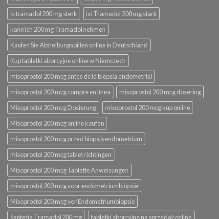
is tramadol 200 mg sterk
ist Tramadol 200 mg stark
kann ich 200 mg Tramadol nehmen
Kaufen Sie Abtreibungspillen online in Deutschland
Kup tabletki aborcyjne online w Niemczech
misoprostol 200 mcg antes de la biopsia endometrial
misoprostol 200 mcg compre en línea
misoprostol 200 mcg dosering
Misoprostol 200 mcg Dosierung
misoprostol 200 mcg kup online
Misoprostol 200 mcg online kaufen
misoprostol 200 mcg przed biopsją endometrium
misoprostol 200 mcg tablet richtingen
Misoprostol 200 mcg Tablette Anweisungen
misoprostol 200 mcg voor endometriumbiopsie
Misoprostol 200 mcg vor Endometriumbiopsie
Santeria Tramadol 200 mg
tabletki aborcyjne na sprzedaż online