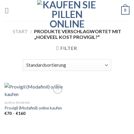
Skip
0
to
content
START
/
PRODUKTE VERSCHLAGWORTET MIT
„HOEVEEL KOST PROVIGIL?“
FILTER
ALPHA PHARMA
Provigil (Modafinil) online kaufen
Add to
wishlist
Preisspanne:
€
70
–
€
160
€70
bis
€160