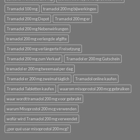
Tramadol 100 mg
tramadol 200 mg bijwerkingen
Tramadol 200 mg Depot
Tramadol 200 mg er
Tramadol 200 mg Nebenwirkungen
tramadol 200 mg verlengde afgifte
Tramadol 200 mg verlängerte Freisetzung
Tramadol 200 mg zum Verkauf
Tramadol er 200 mg Gutschein
tramadol er 200 mg tweemaal per dag
Tramadol er 200 mg zweimal täglich
Tramadol online kaufen
Tramadol Tabletten kaufen
waarom misoprostol 200 mcg gebruiken
waar wordt tramadol 200 mg voor gebruikt
warum Misoprostol 200 mcg verwenden
wofür wird Tramadol 200 mg verwendet
¿por qué usar misoprostol 200 mcg?