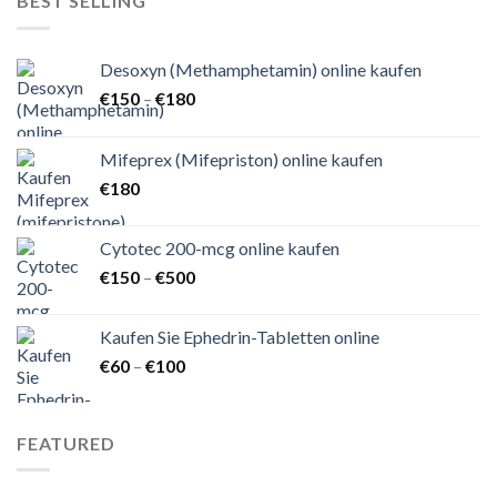
BEST SELLING
Desoxyn (Methamphetamin) online kaufen
Preisspanne:
€
150
–
€
180
€150
bis
Mifeprex (Mifepriston) online kaufen
€180
€
180
Cytotec 200-mcg online kaufen
Preisspanne:
€
150
–
€
500
€150
bis
Kaufen Sie Ephedrin-Tabletten online
€500
Preisspanne:
€
60
–
€
100
€60
bis
€100
FEATURED