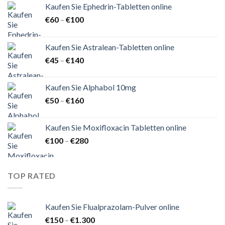
Kaufen Sie Ephedrin-Tabletten online
Preisspanne:
€
60
–
€
100
€60
bis
Kaufen Sie Astralean-Tabletten online
€100
Preisspanne:
€
45
–
€
140
€45
bis
Kaufen Sie Alphabol 10mg
€140
Preisspanne:
€
50
–
€
160
€50
bis
Kaufen Sie Moxifloxacin Tabletten online
€160
Preisspanne:
€
100
–
€
280
€100
bis
€280
TOP RATED
Kaufen Sie Flualprazolam-Pulver online
Preisspanne:
€
150
–
€
1.300