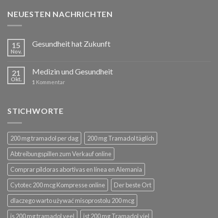
NEUESTEN NACHRICHTEN
Gesundheit hat Zukunft
15
Nov.
Medizin und Gesundheit
21
Okt.
1
Kommentar
STICHWORTE
200 mg tramadol per dag
200 mg Tramadol täglich
Abtreibungspillen zum Verkauf online
Comprar píldoras abortivas en línea en Alemania
Cytotec 200 mcg Kompresse online
Der beste Ort
dlaczego warto używać misoprostolu 200 mcg
is 200 mg tramadol veel
ist 200 mg Tramadol viel