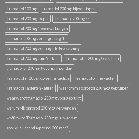
Tramadol 100 mg
tramadol 200 mg bijwerkingen
Tramadol 200 mg Depot
Tramadol 200 mg er
Tramadol 200 mg Nebenwirkungen
tramadol 200 mg verlengde afgifte
Tramadol 200 mg verlängerte Freisetzung
Tramadol 200 mg zum Verkauf
Tramadol er 200 mg Gutschein
tramadol er 200 mg tweemaal per dag
Tramadol er 200 mg zweimal täglich
Tramadol online kaufen
Tramadol Tabletten kaufen
waarom misoprostol 200 mcg gebruiken
waar wordt tramadol 200 mg voor gebruikt
warum Misoprostol 200 mcg verwenden
wofür wird Tramadol 200 mg verwendet
¿por qué usar misoprostol 200 mcg?