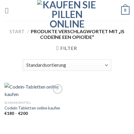
Skip
0
to
content
START
/
PRODUKTE VERSCHLAGWORTET MIT „IS
CODEÏNE EEN OPIOÏDE“
FILTER
SCHMERZMITTEL
Codein-Tabletten online kaufen
Add to
wishlist
Preisspanne:
€
180
–
€
200
€180
bis
€200