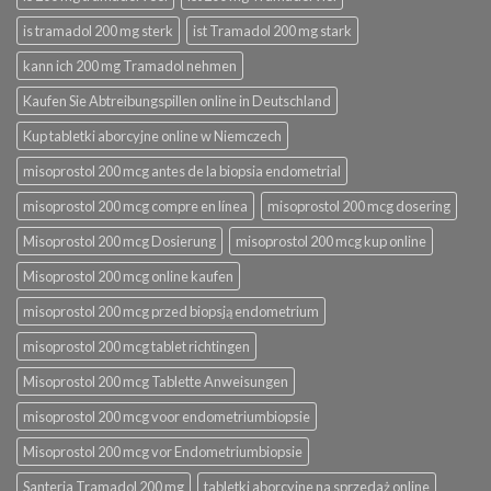
is tramadol 200 mg sterk
ist Tramadol 200 mg stark
kann ich 200 mg Tramadol nehmen
Kaufen Sie Abtreibungspillen online in Deutschland
Kup tabletki aborcyjne online w Niemczech
misoprostol 200 mcg antes de la biopsia endometrial
misoprostol 200 mcg compre en línea
misoprostol 200 mcg dosering
Misoprostol 200 mcg Dosierung
misoprostol 200 mcg kup online
Misoprostol 200 mcg online kaufen
misoprostol 200 mcg przed biopsją endometrium
misoprostol 200 mcg tablet richtingen
Misoprostol 200 mcg Tablette Anweisungen
misoprostol 200 mcg voor endometriumbiopsie
Misoprostol 200 mcg vor Endometriumbiopsie
Santeria Tramadol 200 mg
tabletki aborcyjne na sprzedaż online