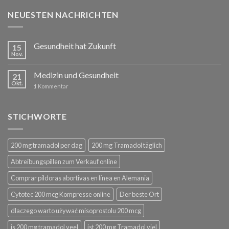
NEUESTEN NACHRICHTEN
Gesundheit hat Zukunft
15
Nov.
Medizin und Gesundheit
21
Okt.
1
Kommentar
STICHWORTE
200 mg tramadol per dag
200 mg Tramadol täglich
Abtreibungspillen zum Verkauf online
Comprar píldoras abortivas en línea en Alemania
Cytotec 200 mcg Kompresse online
Der beste Ort
dlaczego warto używać misoprostolu 200 mcg
is 200 mg tramadol veel
ist 200 mg Tramadol viel