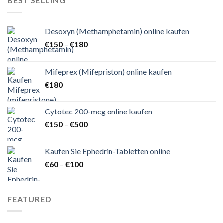
BEST SELLING
Desoxyn (Methamphetamin) online kaufen
Preisspanne:
€
150
–
€
180
€150
bis
Mifeprex (Mifepriston) online kaufen
€180
€
180
Cytotec 200-mcg online kaufen
Preisspanne:
€
150
–
€
500
€150
bis
Kaufen Sie Ephedrin-Tabletten online
€500
Preisspanne:
€
60
–
€
100
€60
bis
€100
FEATURED