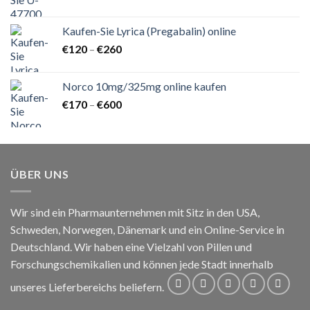
€140
bis
Kaufen-Sie Lyrica (Pregabalin) online
€1.000
Preisspanne:
€
120
–
€
260
€120
bis
Norco 10mg/325mg online kaufen
€260
Preisspanne:
€
170
–
€
600
€170
bis
€600
ÜBER UNS
Wir sind ein Pharmaunternehmen mit Sitz in den USA,
Schweden, Norwegen, Dänemark und ein Online-Service in
Deutschland. Wir haben eine Vielzahl von Pillen und
Forschungschemikalien und können jede Stadt innerhalb
unseres Lieferbereichs beliefern.