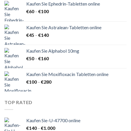
Kaufen Sie Ephedrin-Tabletten online
Preisspanne:
€
60
–
€
100
€60
bis
Kaufen Sie Astralean-Tabletten online
€100
Preisspanne:
€
45
–
€
140
€45
bis
Kaufen Sie Alphabol 10mg
€140
Preisspanne:
€
50
–
€
160
€50
bis
Kaufen Sie Moxifloxacin Tabletten online
€160
Preisspanne:
€
100
–
€
280
€100
bis
€280
TOP RATED
Kaufen Sie-U-47700 online
Preisspanne:
€
140
–
€
1.000