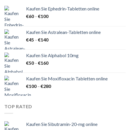
Kaufen Sie Ephedrin-Tabletten online
Preisspanne:
€
60
–
€
100
€60
bis
Kaufen Sie Astralean-Tabletten online
€100
Preisspanne:
€
45
–
€
140
€45
bis
Kaufen Sie Alphabol 10mg
€140
Preisspanne:
€
50
–
€
160
€50
bis
Kaufen Sie Moxifloxacin Tabletten online
€160
Preisspanne:
€
100
–
€
280
€100
bis
€280
TOP RATED
Kaufen Sie Sibutramin-20-mg online