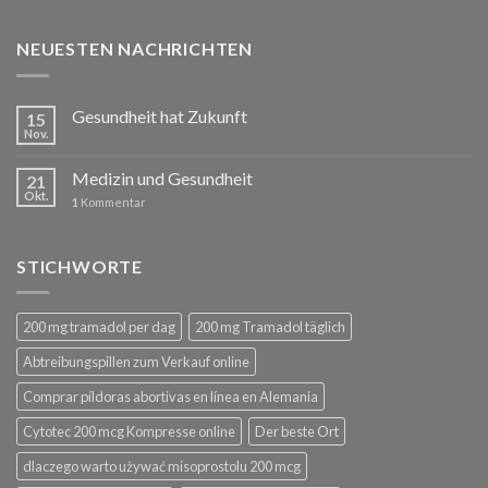
NEUESTEN NACHRICHTEN
Gesundheit hat Zukunft
15
Nov.
Medizin und Gesundheit
21
Okt.
1
Kommentar
STICHWORTE
200 mg tramadol per dag
200 mg Tramadol täglich
Abtreibungspillen zum Verkauf online
Comprar píldoras abortivas en línea en Alemania
Cytotec 200 mcg Kompresse online
Der beste Ort
dlaczego warto używać misoprostolu 200 mcg