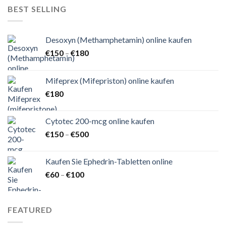
€150
BEST SELLING
Desoxyn (Methamphetamin) online kaufen
Preisspanne:
€
150
–
€
180
€150
bis
Mifeprex (Mifepriston) online kaufen
€180
€
180
Cytotec 200-mcg online kaufen
Preisspanne:
€
150
–
€
500
€150
bis
Kaufen Sie Ephedrin-Tabletten online
€500
Preisspanne:
€
60
–
€
100
€60
bis
€100
FEATURED