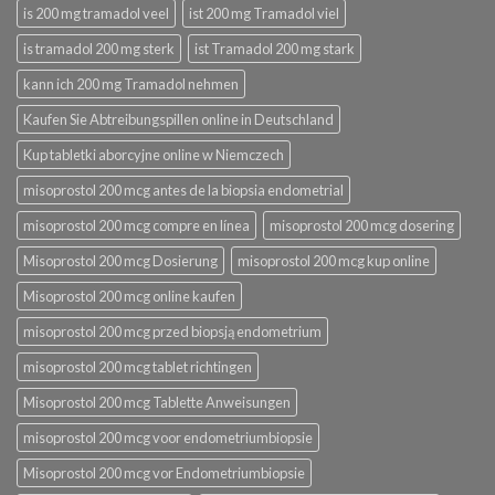
is 200 mg tramadol veel
ist 200 mg Tramadol viel
is tramadol 200 mg sterk
ist Tramadol 200 mg stark
kann ich 200 mg Tramadol nehmen
Kaufen Sie Abtreibungspillen online in Deutschland
Kup tabletki aborcyjne online w Niemczech
misoprostol 200 mcg antes de la biopsia endometrial
misoprostol 200 mcg compre en línea
misoprostol 200 mcg dosering
Misoprostol 200 mcg Dosierung
misoprostol 200 mcg kup online
Misoprostol 200 mcg online kaufen
misoprostol 200 mcg przed biopsją endometrium
misoprostol 200 mcg tablet richtingen
Misoprostol 200 mcg Tablette Anweisungen
misoprostol 200 mcg voor endometriumbiopsie
Misoprostol 200 mcg vor Endometriumbiopsie