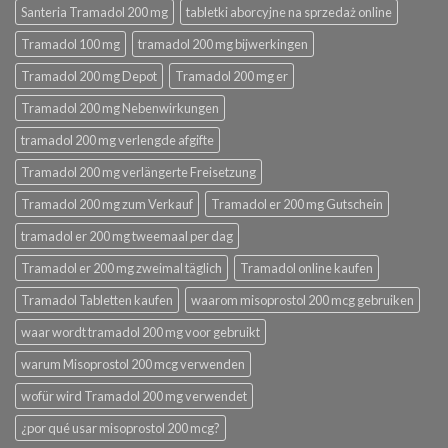
Santeria Tramadol 200 mg
tabletki aborcyjne na sprzedaż online
Tramadol 100 mg
tramadol 200 mg bijwerkingen
Tramadol 200 mg Depot
Tramadol 200 mg er
Tramadol 200 mg Nebenwirkungen
tramadol 200 mg verlengde afgifte
Tramadol 200 mg verlängerte Freisetzung
Tramadol 200 mg zum Verkauf
Tramadol er 200 mg Gutschein
tramadol er 200 mg tweemaal per dag
Tramadol er 200 mg zweimal täglich
Tramadol online kaufen
Tramadol Tabletten kaufen
waarom misoprostol 200 mcg gebruiken
waar wordt tramadol 200 mg voor gebruikt
warum Misoprostol 200 mcg verwenden
wofür wird Tramadol 200 mg verwendet
¿por qué usar misoprostol 200 mcg?