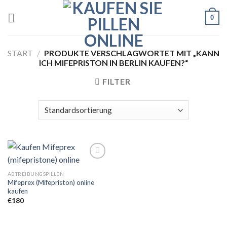
Skip
0
to
content
START
/
PRODUKTE VERSCHLAGWORTET MIT „KANN
ICH MIFEPRISTON IN BERLIN KAUFEN?“
FILTER
ABTREIBUNGSPILLEN
Mifeprex (Mifepriston) online
Add to
kaufen
wishlist
€
180