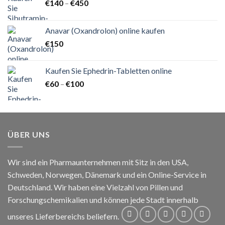
Preisspanne:
€
140
–
€
450
€140
bis
Anavar (Oxandrolon) online kaufen
€450
€
150
Kaufen Sie Ephedrin-Tabletten online
Preisspanne:
€
60
–
€
100
€60
bis
€100
ÜBER UNS
Wir sind ein Pharmaunternehmen mit Sitz in den USA,
Schweden, Norwegen, Dänemark und ein Online-Service in
Deutschland. Wir haben eine Vielzahl von Pillen und
Forschungschemikalien und können jede Stadt innerhalb
unseres Lieferbereichs beliefern.