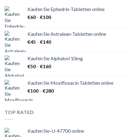
Kaufen Sie Ephedrin-Tabletten online
Preisspanne:
€
60
–
€
100
€60
bis
Kaufen Sie Astralean-Tabletten online
€100
Preisspanne:
€
45
–
€
140
€45
bis
Kaufen Sie Alphabol 10mg
€140
Preisspanne:
€
50
–
€
160
€50
bis
Kaufen Sie Moxifloxacin Tabletten online
€160
Preisspanne:
€
100
–
€
280
€100
bis
€280
TOP RATED
Kaufen Sie-U-47700 online