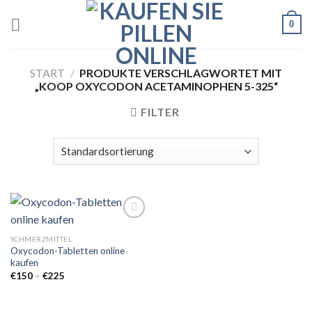
Skip
0
to
content
START
/
PRODUKTE VERSCHLAGWORTET MIT
„KOOP OXYCODON ACETAMINOPHEN 5-325“
FILTER
SCHMERZMITTEL
Oxycodon-Tabletten online
Add to
kaufen
wishlist
Preisspanne:
€
150
–
€
225
€150
bis
€225