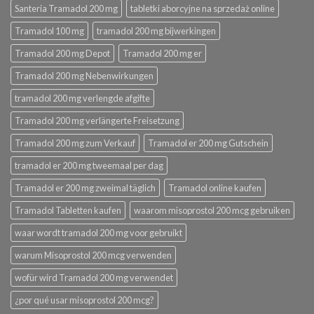
Santeria Tramadol 200 mg
tabletki aborcyjne na sprzedaż online
Tramadol 100 mg
tramadol 200 mg bijwerkingen
Tramadol 200 mg Depot
Tramadol 200 mg er
Tramadol 200 mg Nebenwirkungen
tramadol 200 mg verlengde afgifte
Tramadol 200 mg verlängerte Freisetzung
Tramadol 200 mg zum Verkauf
Tramadol er 200 mg Gutschein
tramadol er 200 mg tweemaal per dag
Tramadol er 200 mg zweimal täglich
Tramadol online kaufen
Tramadol Tabletten kaufen
waarom misoprostol 200 mcg gebruiken
waar wordt tramadol 200 mg voor gebruikt
warum Misoprostol 200 mcg verwenden
wofür wird Tramadol 200 mg verwendet
¿por qué usar misoprostol 200 mcg?