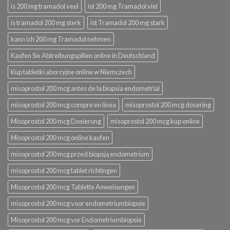
is 200 mg tramadol veel
ist 200 mg Tramadol viel
is tramadol 200 mg sterk
ist Tramadol 200 mg stark
kann ich 200 mg Tramadol nehmen
Kaufen Sie Abtreibungspillen online in Deutschland
Kup tabletki aborcyjne online w Niemczech
misoprostol 200 mcg antes de la biopsia endometrial
misoprostol 200 mcg compre en línea
misoprostol 200 mcg dosering
Misoprostol 200 mcg Dosierung
misoprostol 200 mcg kup online
Misoprostol 200 mcg online kaufen
misoprostol 200 mcg przed biopsją endometrium
misoprostol 200 mcg tablet richtingen
Misoprostol 200 mcg Tablette Anweisungen
misoprostol 200 mcg voor endometriumbiopsie
Misoprostol 200 mcg vor Endometriumbiopsie