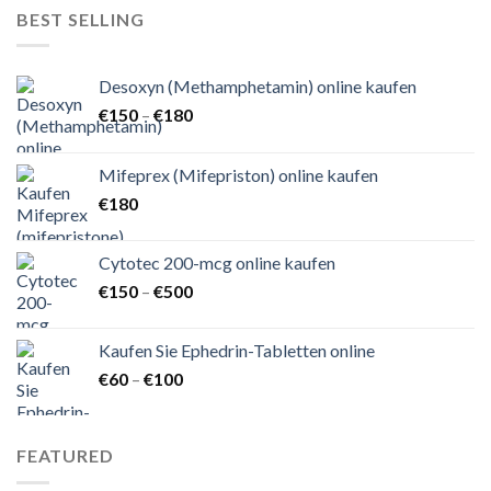
€150
BEST SELLING
Desoxyn (Methamphetamin) online kaufen
Preisspanne:
€
150
–
€
180
€150
bis
Mifeprex (Mifepriston) online kaufen
€180
€
180
Cytotec 200-mcg online kaufen
Preisspanne:
€
150
–
€
500
€150
bis
Kaufen Sie Ephedrin-Tabletten online
€500
Preisspanne:
€
60
–
€
100
€60
bis
€100
FEATURED