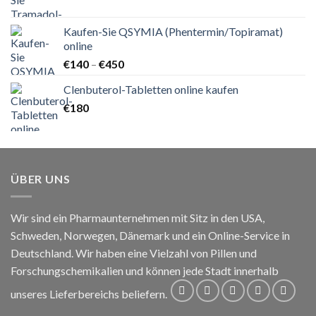
€90
bis
Kaufen-Sie QSYMIA (Phentermin/Topiramat)
€210
online
Preisspanne:
€
140
–
€
450
€140
Clenbuterol-Tabletten online kaufen
bis
€
180
€450
ÜBER UNS
Wir sind ein Pharmaunternehmen mit Sitz in den USA,
Schweden, Norwegen, Dänemark und ein Online-Service in
Deutschland. Wir haben eine Vielzahl von Pillen und
Forschungschemikalien und können jede Stadt innerhalb
unseres Lieferbereichs beliefern.