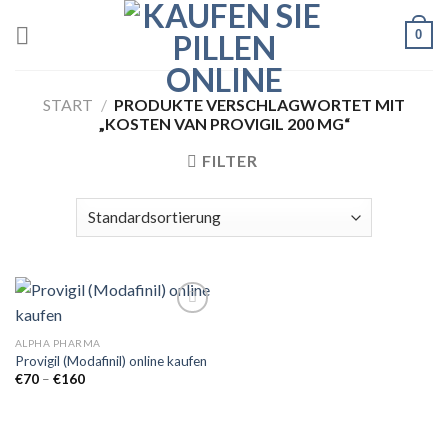
Skip
0
to
content
START
/
PRODUKTE VERSCHLAGWORTET MIT
„KOSTEN VAN PROVIGIL 200 MG“
FILTER
ALPHA PHARMA
Provigil (Modafinil) online kaufen
Add to
wishlist
Preisspanne:
€
70
–
€
160
€70
bis
€160