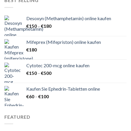
BEST SELLING
Desoxyn (Methamphetamin) online kaufen
Preisspanne:
€
150
–
€
180
€150
bis
Mifeprex (Mifepriston) online kaufen
€180
€
180
Cytotec 200-mcg online kaufen
Preisspanne:
€
150
–
€
500
€150
bis
Kaufen Sie Ephedrin-Tabletten online
€500
Preisspanne:
€
60
–
€
100
€60
bis
€100
FEATURED