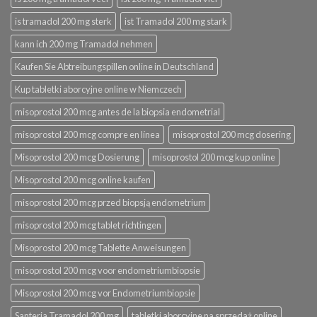
is tramadol 200 mg sterk
ist Tramadol 200 mg stark
kann ich 200 mg Tramadol nehmen
Kaufen Sie Abtreibungspillen online in Deutschland
Kup tabletki aborcyjne online w Niemczech
misoprostol 200 mcg antes de la biopsia endometrial
misoprostol 200 mcg compre en línea
misoprostol 200 mcg dosering
Misoprostol 200 mcg Dosierung
misoprostol 200 mcg kup online
Misoprostol 200 mcg online kaufen
misoprostol 200 mcg przed biopsją endometrium
misoprostol 200 mcg tablet richtingen
Misoprostol 200 mcg Tablette Anweisungen
misoprostol 200 mcg voor endometriumbiopsie
Misoprostol 200 mcg vor Endometriumbiopsie
Santeria Tramadol 200 mg
tabletki aborcyjne na sprzedaż online