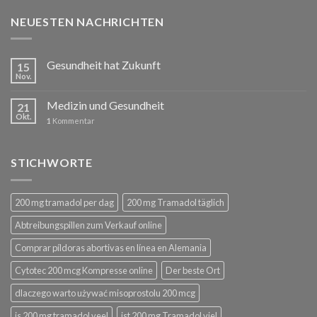
NEUESTEN NACHRICHTEN
Gesundheit hat Zukunft
15
Nov.
Medizin und Gesundheit
21
Okt.
1
Kommentar
STICHWORTE
200 mg tramadol per dag
200 mg Tramadol täglich
Abtreibungspillen zum Verkauf online
Comprar píldoras abortivas en línea en Alemania
Cytotec 200 mcg Kompresse online
Der beste Ort
dlaczego warto używać misoprostolu 200 mcg
is 200 mg tramadol veel
ist 200 mg Tramadol viel