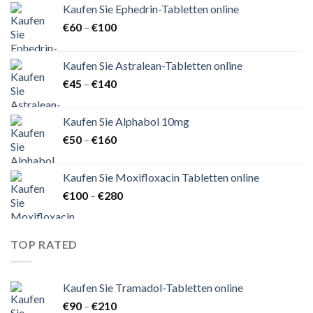
Kaufen Sie Ephedrin-Tabletten online
Preisspanne:
€
60
–
€
100
€60
bis
Kaufen Sie Astralean-Tabletten online
€100
Preisspanne:
€
45
–
€
140
€45
bis
Kaufen Sie Alphabol 10mg
€140
Preisspanne:
€
50
–
€
160
€50
bis
Kaufen Sie Moxifloxacin Tabletten online
€160
Preisspanne:
€
100
–
€
280
€100
bis
€280
TOP RATED
Kaufen Sie Tramadol-Tabletten online
Preisspanne:
€
90
–
€
210