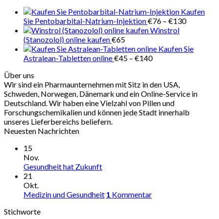
€280
Kaufen
Preisspan
Sie Pentobarbital-Natrium-Injektion
€
76
–
€
130
€76
Winstrol
bis
(Stanozolol) online kaufen
€
65
€130
Kaufen Sie
Preisspanne:
Astralean-Tabletten online
€
45
–
€
140
€45
Über uns
bis
Wir sind ein Pharmaunternehmen mit Sitz in den USA,
€140
Schweden, Norwegen, Dänemark und ein Online-Service in
Deutschland. Wir haben eine Vielzahl von Pillen und
Forschungschemikalien und können jede Stadt innerhalb
unseres Lieferbereichs beliefern.
Neuesten Nachrichten
15
Nov.
Gesundheit hat Zukunft
21
Okt.
Medizin und Gesundheit
1
Kommentar
Stichworte