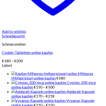
Add to wishlist
Schnellansicht
Schmerzmittel
Codein-Tabletten online kaufen
Preisspanne:
€
180
–
€
200
€180
Latest
bis
Mifeprex
€200
(Mifepriston) online kaufen
€
180
Cytotec 200-mcg
Preisspanne:
online kaufen
€
150
–
€
500
€150
Adderall-Kapseln
bis
Preisspanne:
online kaufen
€
170
–
€
218
€500
€170
Vyvanse-Kapseln
bis
Preisspanne:
online kaufen
€
110
–
€
150