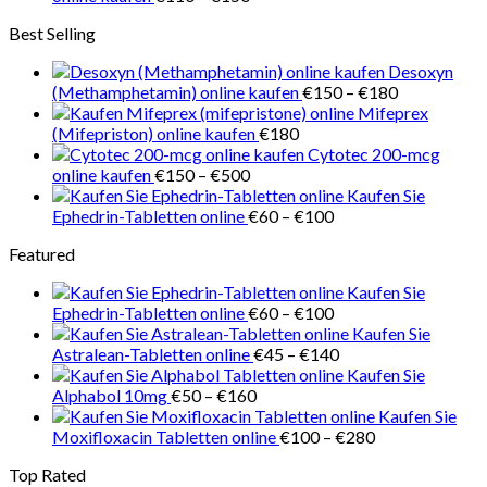
€218
€110
Best Selling
bis
€150
Desoxyn
Preisspanne
(Methamphetamin) online kaufen
€
150
–
€
180
€150
Mifeprex
bis
(Mifepriston) online kaufen
€
180
€180
Cytotec 200-mcg
Preisspanne:
online kaufen
€
150
–
€
500
€150
Kaufen Sie
bis
Preisspanne:
Ephedrin-Tabletten online
€
60
–
€
100
€500
€60
Featured
bis
€100
Kaufen Sie
Preisspanne:
Ephedrin-Tabletten online
€
60
–
€
100
€60
Kaufen Sie
bis
Preisspanne:
Astralean-Tabletten online
€
45
–
€
140
€100
€45
Kaufen Sie
Preisspanne:
bis
Alphabol 10mg
€
50
–
€
160
€50
€140
Kaufen Sie
bis
Preisspanne:
Moxifloxacin Tabletten online
€
100
–
€
280
€160
€100
Top Rated
bis