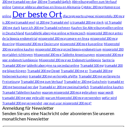
200 mg tramadol per dag
200 mg Tramadol täglich
Abtreibungspillen zum Verkauf
online
Comprar píldoras abortivas en línea en Alemania
Cytotec 200 mcg Kompresse
Der beste Ort
online
dlaczego warto używać misoprostolu 200 mcg
is 200 mg tramadol veel
ist 200 mg Tramadol viel
is tramadol 200 mg sterk
ist Tramadol
200 mg stark
kann ich 200 mg Tramadol nehmen
Kaufen Sie Abtreibungspillen online
in Deutschland
Kup tabletki aborcyjne online w Niemczech
misoprostol 200 mcg antes
de la biopsia endometrial
misoprostol 200 mcg compre en línea
misoprostol 200 mcg
dosering
Misoprostol 200 mcg Dosierung
misoprostol 200 mcg kup online
Misoprostol
200 mcg online kaufen
misoprostol 200 mcg przed biopsją endometrium
misoprostol 200
mcg tablet richtingen
Misoprostol 200 mcg Tablette Anweisungen
misoprostol 200 mcg
voor endometriumbiopsie
Misoprostol 200 mcg vor Endometriumbiopsie
Santeria
Tramadol 200 mg
tabletki aborcyjne na sprzedaż online
Tramadol 100 mg
tramadol 200
mg bijwerkingen
Tramadol 200 mg Depot
Tramadol 200 mg er
Tramadol 200 mg
Nebenwirkungen
tramadol 200 mg verlengde afgifte
Tramadol 200 mg verlängerte
Freisetzung
Tramadol 200 mg zum Verkauf
Tramadol er 200 mg Gutschein
tramadol er
200 mg tweemaal per dag
Tramadol er 200 mg zweimal täglich
Tramadol online kaufen
Tramadol Tabletten kaufen
waarom misoprostol 200 mcg gebruiken
waar wordt
tramadol 200 mg voor gebruikt
warum Misoprostol 200 mcg verwenden
wofür wird
Tramadol 200 mg verwendet
¿por qué usar misoprostol 200 mcg?
Anmeldung für Newsletter
Senden Sie uns eine Nachricht oder abonnieren Sie unseren
monatlichen Newsletter