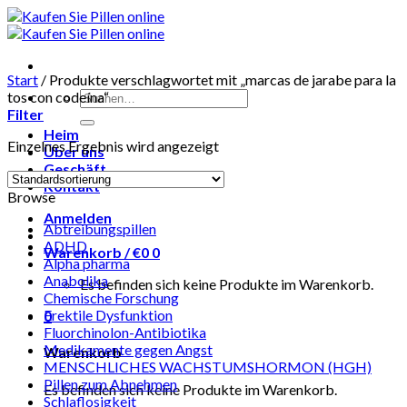
Skip
to
content
Start
/
Produkte verschlagwortet mit „marcas de jarabe para la
Suchen
tos con codeína“
nach:
Filter
Heim
Einzelnes Ergebnis wird angezeigt
Über uns
Geschäft
Kontakt
Browse
Anmelden
Abtreibungspillen
ADHD
Warenkorb /
€
0
0
Alpha pharma
Anabolika
Es befinden sich keine Produkte im Warenkorb.
Chemische Forschung
Erektile Dysfunktion
0
Fluorchinolon-Antibiotika
Medikamente gegen Angst
Warenkorb
MENSCHLICHES WACHSTUMSHORMON (HGH)
Pillen zum Abnehmen
Es befinden sich keine Produkte im Warenkorb.
Schlaflosigkeit