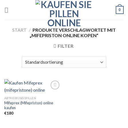
Skip
0
to
content
START
/
PRODUKTE VERSCHLAGWORTET MIT
„MIFEPRISTON ONLINE KOPEN“
FILTER
ABTREIBUNGSPILLEN
Mifeprex (Mifepriston) online
Add to
kaufen
wishlist
€
180