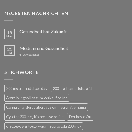
NEUESTEN NACHRICHTEN
Gesundheit hat Zukunft
15
Nov.
Medizin und Gesundheit
21
Okt.
1
Kommentar
STICHWORTE
200 mg tramadol per dag
200 mg Tramadol täglich
Abtreibungspillen zum Verkauf online
Comprar píldoras abortivas en línea en Alemania
Cytotec 200 mcg Kompresse online
Der beste Ort
dlaczego warto używać misoprostolu 200 mcg