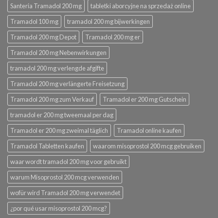
Santeria Tramadol 200 mg
tabletki aborcyjne na sprzedaż online
Tramadol 100 mg
tramadol 200 mg bijwerkingen
Tramadol 200 mg Depot
Tramadol 200 mg er
Tramadol 200 mg Nebenwirkungen
tramadol 200 mg verlengde afgifte
Tramadol 200 mg verlängerte Freisetzung
Tramadol 200 mg zum Verkauf
Tramadol er 200 mg Gutschein
tramadol er 200 mg tweemaal per dag
Tramadol er 200 mg zweimal täglich
Tramadol online kaufen
Tramadol Tabletten kaufen
waarom misoprostol 200 mcg gebruiken
waar wordt tramadol 200 mg voor gebruikt
warum Misoprostol 200 mcg verwenden
wofür wird Tramadol 200 mg verwendet
¿por qué usar misoprostol 200 mcg?