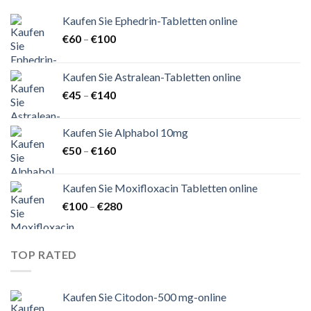
Kaufen Sie Ephedrin-Tabletten online
Preisspanne:
€
60
–
€
100
€60
bis
Kaufen Sie Astralean-Tabletten online
€100
Preisspanne:
€
45
–
€
140
€45
bis
Kaufen Sie Alphabol 10mg
€140
Preisspanne:
€
50
–
€
160
€50
bis
Kaufen Sie Moxifloxacin Tabletten online
€160
Preisspanne:
€
100
–
€
280
€100
bis
€280
TOP RATED
Kaufen Sie Citodon-500 mg-online