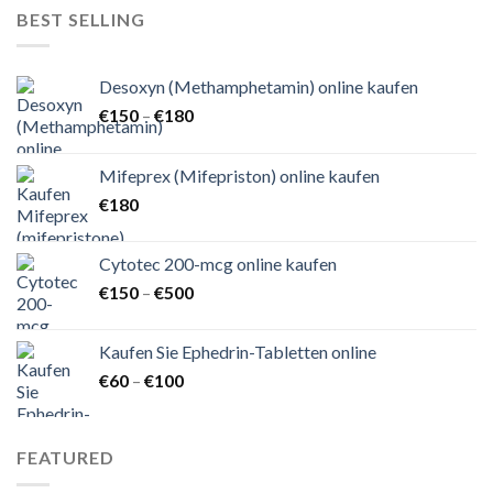
€150
BEST SELLING
Desoxyn (Methamphetamin) online kaufen
Preisspanne:
€
150
–
€
180
€150
bis
Mifeprex (Mifepriston) online kaufen
€180
€
180
Cytotec 200-mcg online kaufen
Preisspanne:
€
150
–
€
500
€150
bis
Kaufen Sie Ephedrin-Tabletten online
€500
Preisspanne:
€
60
–
€
100
€60
bis
€100
FEATURED