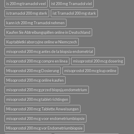
is 200 mg tramadol veel
ist 200 mg Tramadol viel
is tramadol 200 mg sterk
ist Tramadol 200 mg stark
kann ich 200 mg Tramadol nehmen
Kaufen Sie Abtreibungspillen online in Deutschland
Kup tabletki aborcyjne online w Niemczech
misoprostol 200 mcg antes de la biopsia endometrial
misoprostol 200 mcg compre en línea
misoprostol 200 mcg dosering
Misoprostol 200 mcg Dosierung
misoprostol 200 mcg kup online
Misoprostol 200 mcg online kaufen
misoprostol 200 mcg przed biopsją endometrium
misoprostol 200 mcg tablet richtingen
Misoprostol 200 mcg Tablette Anweisungen
misoprostol 200 mcg voor endometriumbiopsie
Misoprostol 200 mcg vor Endometriumbiopsie