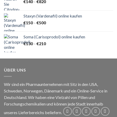
Preisspanne:
€
140
–
€
820
€140
bis
Staxyn (Vardenafil) online kaufen
€820
Preisspanne:
€
150
–
€
500
€150
bis
Soma (Carisoprodol) online kaufen
€500
Preisspanne:
€
130
–
€
210
€130
bis
€210
ÜBER UNS
Wir sind ein Pharmaunternehmen mit Sitz in den USA,
Schweden, Norwegen, Dänemark und ein Online-Service in
Deutschland. Wir haben eine Vielzahl von Pillen und
Forschungschemikalien und können jede Stadt innerhalb
unseres Lieferbereichs beliefern.