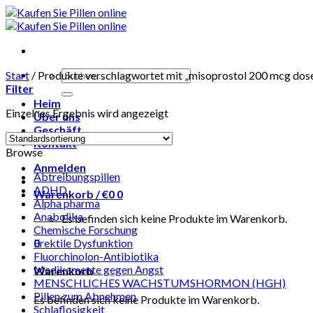
Skip
to
content
Suchen
Start
/
Produkte verschlagwortet mit „misoprostol 200 mcg dos
nach:
Filter
Heim
Einzelnes Ergebnis wird angezeigt
Über uns
Geschäft
Kontakt
Browse
Anmelden
Abtreibungspillen
ADHD
Warenkorb /
€
0
0
Alpha pharma
Anabolika
Es befinden sich keine Produkte im Warenkorb.
Chemische Forschung
0
Erektile Dysfunktion
Fluorchinolon-Antibiotika
Medikamente gegen Angst
Warenkorb
MENSCHLICHES WACHSTUMSHORMON (HGH)
Pillen zum Abnehmen
Es befinden sich keine Produkte im Warenkorb.
Schlaflosigkeit