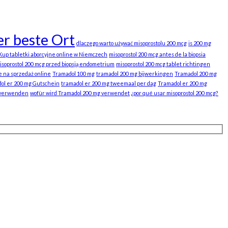
r beste Ort
dlaczego warto używać misoprostolu 200 mcg
is 200 mg
Kup tabletki aborcyjne online w Niemczech
misoprostol 200 mcg antes de la biopsia
isoprostol 200 mcg przed biopsją endometrium
misoprostol 200 mcg tablet richtingen
e na sprzedaż online
Tramadol 100 mg
tramadol 200 mg bijwerkingen
Tramadol 200 mg
ol er 200 mg Gutschein
tramadol er 200 mg tweemaal per dag
Tramadol er 200 mg
 verwenden
wofür wird Tramadol 200 mg verwendet
¿por qué usar misoprostol 200 mcg?