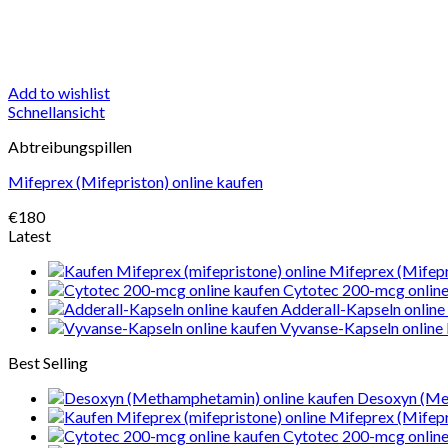
Add to wishlist
Schnellansicht
Abtreibungspillen
Mifeprex (Mifepriston) online kaufen
€
180
Latest
Mifeprex (Mifepr
Cytotec 200-mcg online
Adderall-Kapseln online
Vyvanse-Kapseln online
Best Selling
Desoxyn (Me
Mifeprex (Mifepr
Cytotec 200-mcg online