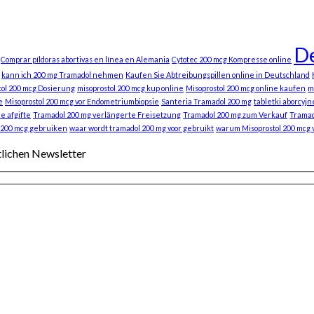
De
Comprar píldoras abortivas en línea en Alemania
Cytotec 200 mcg Kompresse online
kann ich 200 mg Tramadol nehmen
Kaufen Sie Abtreibungspillen online in Deutschland
tol 200 mcg Dosierung
misoprostol 200 mcg kup online
Misoprostol 200 mcg online kaufen
m
e
Misoprostol 200 mcg vor Endometriumbiopsie
Santeria Tramadol 200 mg
tabletki aborcyjn
e afgifte
Tramadol 200 mg verlängerte Freisetzung
Tramadol 200 mg zum Verkauf
Tramad
 200 mcg gebruiken
waar wordt tramadol 200 mg voor gebruikt
warum Misoprostol 200 mcg
tlichen Newsletter