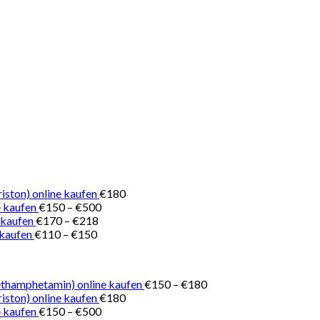
iston) online kaufen
€
180
Preisspanne:
 kaufen
€
150
–
€
500
Preisspanne:
€150
 kaufen
€
170
–
€
218
Preisspanne:
€170
bis
 kaufen
€
110
–
€
150
€110
bis
€500
bis
€218
€150
Preisspanne:
thamphetamin) online kaufen
€
150
–
€
180
€150
iston) online kaufen
€
180
Preisspanne:
bis
 kaufen
€
150
–
€
500