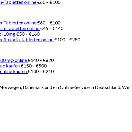
€150
Preisspanne:
€180
n-Tabletten online
€
60
–
€
100
bis
€60
€500
bis
€100
Preisspanne:
n-Tabletten online
€
60
–
€
100
€60
Preisspanne:
ean-Tabletten online
€
45
–
€
140
Preisspanne:
bis
€45
ol 10mg
€
50
–
€
160
€50
€100
bis
Preisspanne:
ifloxacin Tabletten online
€
100
–
€
280
bis
€140
€100
€160
bis
€280
Preisspanne:
500 mg-online
€
140
–
€
820
Preisspanne:
€140
ine kaufen
€
150
–
€
500
€150
bis
Preisspanne:
online kaufen
€
130
–
€
210
bis
€820
€130
€500
bis
Norwegen, Dänemark und ein Online-Service in Deutschland. Wir h
€210