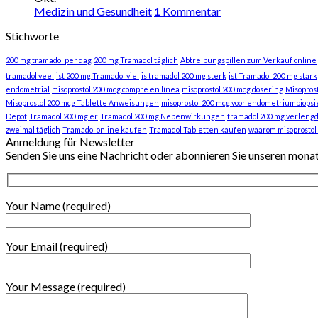
Medizin und Gesundheit
1
Kommentar
Stichworte
200 mg tramadol per dag
200 mg Tramadol täglich
Abtreibungspillen zum Verkauf online
tramadol veel
ist 200 mg Tramadol viel
is tramadol 200 mg sterk
ist Tramadol 200 mg stark
endometrial
misoprostol 200 mcg compre en línea
misoprostol 200 mcg dosering
Misopros
Misoprostol 200 mcg Tablette Anweisungen
misoprostol 200 mcg voor endometriumbiopsi
Depot
Tramadol 200 mg er
Tramadol 200 mg Nebenwirkungen
tramadol 200 mg verlengd
zweimal täglich
Tramadol online kaufen
Tramadol Tabletten kaufen
waarom misoprostol
Anmeldung für Newsletter
Senden Sie uns eine Nachricht oder abonnieren Sie unseren mona
Your Name (required)
Your Email (required)
Your Message (required)