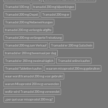
Tramadol 100 mg
tramadol 200 mg bijwerkingen
Tramadol 200 mg Depot
Tramadol 200 mg er
Tramadol 200 mg Nebenwirkungen
tramadol 200 mg verlengde afgifte
Tramadol 200 mg verlängerte Freisetzung
Tramadol 200 mg zum Verkauf
Tramadol er 200 mg Gutschein
tramadol er 200 mg tweemaal per dag
Tramadol er 200 mg zweimal täglich
Tramadol online kaufen
Tramadol Tabletten kaufen
waarom misoprostol 200 mcg gebruiken
waar wordt tramadol 200 mg voor gebruikt
warum Misoprostol 200 mcg verwenden
wofür wird Tramadol 200 mg verwendet
¿por qué usar misoprostol 200 mcg?