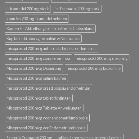
is tramadol 200 mg sterk
ist Tramadol 200 mg stark
kann ich 200 mg Tramadol nehmen
Kaufen Sie Abtreibungspillen online in Deutschland
Kup tabletki aborcyjne online w Niemczech
misoprostol 200 mcg antes de la biopsia endometrial
misoprostol 200 mcg compre en línea
misoprostol 200 mcg dosering
Misoprostol 200 mcg Dosierung
misoprostol 200 mcg kup online
Misoprostol 200 mcg online kaufen
misoprostol 200 mcg przed biopsją endometrium
misoprostol 200 mcg tablet richtingen
Misoprostol 200 mcg Tablette Anweisungen
misoprostol 200 mcg voor endometriumbiopsie
Misoprostol 200 mcg vor Endometriumbiopsie
Santeria Tramadol 200 mg
tabletki aborcyjne na sprzedaż online