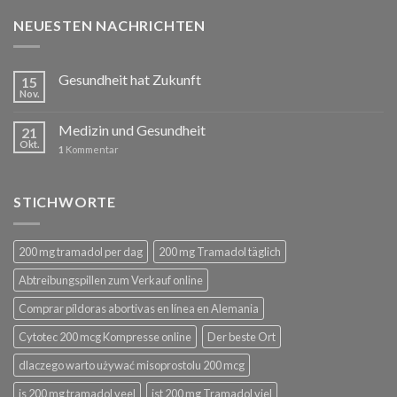
NEUESTEN NACHRICHTEN
Gesundheit hat Zukunft
15
Nov.
Medizin und Gesundheit
21
Okt.
1
Kommentar
STICHWORTE
200 mg tramadol per dag
200 mg Tramadol täglich
Abtreibungspillen zum Verkauf online
Comprar píldoras abortivas en línea en Alemania
Cytotec 200 mcg Kompresse online
Der beste Ort
dlaczego warto używać misoprostolu 200 mcg
is 200 mg tramadol veel
ist 200 mg Tramadol viel