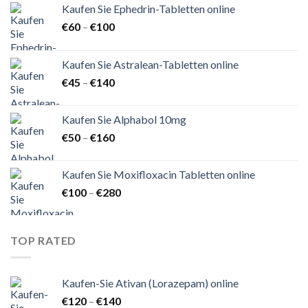
Kaufen Sie Ephedrin-Tabletten online
Preisspanne:
€
60
–
€
100
€60
bis
Kaufen Sie Astralean-Tabletten online
€100
Preisspanne:
€
45
–
€
140
€45
bis
Kaufen Sie Alphabol 10mg
€140
Preisspanne:
€
50
–
€
160
€50
bis
Kaufen Sie Moxifloxacin Tabletten online
€160
Preisspanne:
€
100
–
€
280
€100
bis
€280
TOP RATED
Kaufen-Sie Ativan (Lorazepam) online
Preisspanne:
€
120
–
€
140