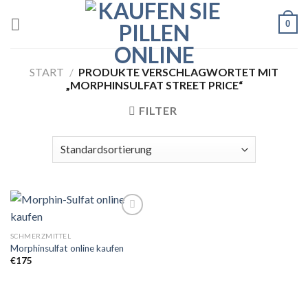
Skip
0
to
content
START
/
PRODUKTE VERSCHLAGWORTET MIT
„MORPHINSULFAT STREET PRICE“
FILTER
SCHMERZMITTEL
Morphinsulfat online kaufen
Add to
wishlist
€
175