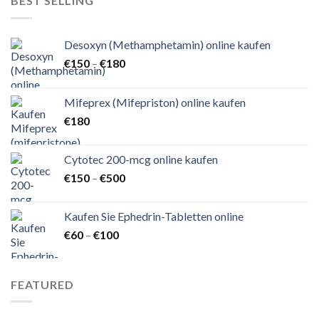
BEST SELLING
Desoxyn (Methamphetamin) online kaufen
Preisspanne:
€
150
–
€
180
€150
bis
Mifeprex (Mifepriston) online kaufen
€180
€
180
Cytotec 200-mcg online kaufen
Preisspanne:
€
150
–
€
500
€150
bis
Kaufen Sie Ephedrin-Tabletten online
€500
Preisspanne:
€
60
–
€
100
€60
bis
€100
FEATURED