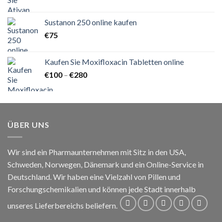
€120
bis
Sustanon 250 online kaufen
€140
€
75
Kaufen Sie Moxifloxacin Tabletten online
Preisspanne:
€
100
–
€
280
€100
bis
€280
ÜBER UNS
Wir sind ein Pharmaunternehmen mit Sitz in den USA,
Schweden, Norwegen, Dänemark und ein Online-Service in
Deutschland. Wir haben eine Vielzahl von Pillen und
Forschungschemikalien und können jede Stadt innerhalb
unseres Lieferbereichs beliefern.