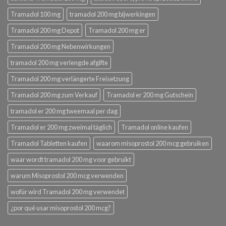
Tramadol 100 mg
tramadol 200 mg bijwerkingen
Tramadol 200 mg Depot
Tramadol 200 mg er
Tramadol 200 mg Nebenwirkungen
tramadol 200 mg verlengde afgifte
Tramadol 200 mg verlängerte Freisetzung
Tramadol 200 mg zum Verkauf
Tramadol er 200 mg Gutschein
tramadol er 200 mg tweemaal per dag
Tramadol er 200 mg zweimal täglich
Tramadol online kaufen
Tramadol Tabletten kaufen
waarom misoprostol 200 mcg gebruiken
waar wordt tramadol 200 mg voor gebruikt
warum Misoprostol 200 mcg verwenden
wofür wird Tramadol 200 mg verwendet
¿por qué usar misoprostol 200 mcg?