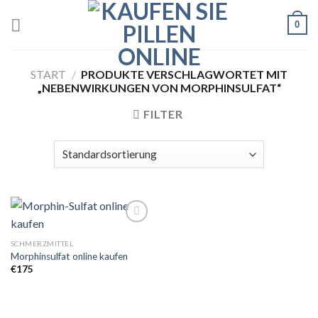
Skip
0
to
content
START
/
PRODUKTE VERSCHLAGWORTET MIT
„NEBENWIRKUNGEN VON MORPHINSULFAT“
FILTER
SCHMERZMITTEL
Morphinsulfat online kaufen
Add to
wishlist
€
175