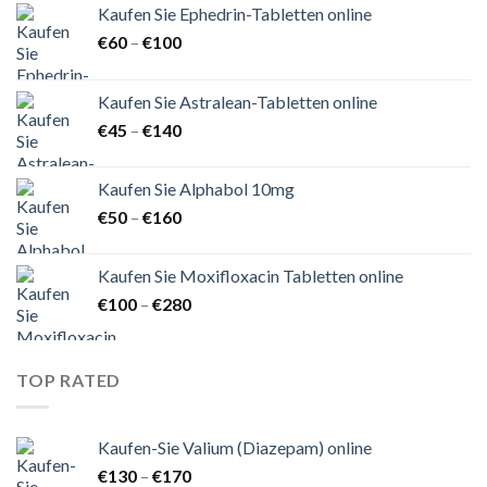
Kaufen Sie Ephedrin-Tabletten online
Preisspanne:
€
60
–
€
100
€60
bis
Kaufen Sie Astralean-Tabletten online
€100
Preisspanne:
€
45
–
€
140
€45
bis
Kaufen Sie Alphabol 10mg
€140
Preisspanne:
€
50
–
€
160
€50
bis
Kaufen Sie Moxifloxacin Tabletten online
€160
Preisspanne:
€
100
–
€
280
€100
bis
€280
TOP RATED
Kaufen-Sie Valium (Diazepam) online
Preisspanne:
€
130
–
€
170