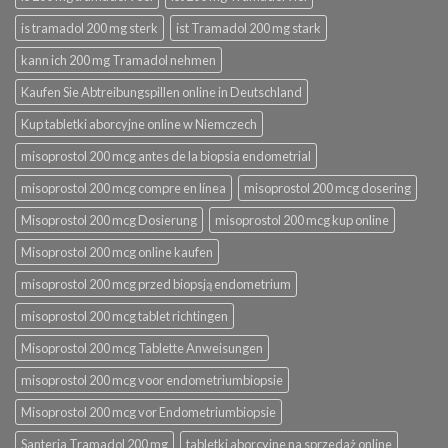
is tramadol 200 mg sterk
ist Tramadol 200 mg stark
kann ich 200 mg Tramadol nehmen
Kaufen Sie Abtreibungspillen online in Deutschland
Kup tabletki aborcyjne online w Niemczech
misoprostol 200 mcg antes de la biopsia endometrial
misoprostol 200 mcg compre en línea
misoprostol 200 mcg dosering
Misoprostol 200 mcg Dosierung
misoprostol 200 mcg kup online
Misoprostol 200 mcg online kaufen
misoprostol 200 mcg przed biopsją endometrium
misoprostol 200 mcg tablet richtingen
Misoprostol 200 mcg Tablette Anweisungen
misoprostol 200 mcg voor endometriumbiopsie
Misoprostol 200 mcg vor Endometriumbiopsie
Santeria Tramadol 200 mg
tabletki aborcyjne na sprzedaż online