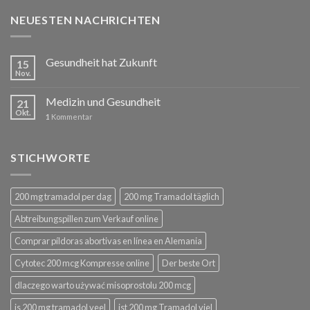
NEUESTEN NACHRICHTEN
Gesundheit hat Zukunft
15
Nov.
Medizin und Gesundheit
21
Okt.
1
Kommentar
STICHWORTE
200 mg tramadol per dag
200 mg Tramadol täglich
Abtreibungspillen zum Verkauf online
Comprar píldoras abortivas en línea en Alemania
Cytotec 200 mcg Kompresse online
Der beste Ort
dlaczego warto używać misoprostolu 200 mcg
is 200 mg tramadol veel
ist 200 mg Tramadol viel