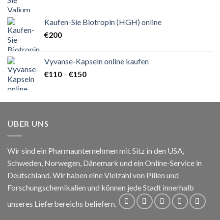
€130
bis
Kaufen-Sie Biotropin (HGH) online
€170
€
200
Vyvanse-Kapseln online kaufen
Preisspanne:
€
110
–
€
150
€110
bis
€150
ÜBER UNS
Wir sind ein Pharmaunternehmen mit Sitz in den USA,
Schweden, Norwegen, Dänemark und ein Online-Service in
Deutschland. Wir haben eine Vielzahl von Pillen und
Forschungschemikalien und können jede Stadt innerhalb
unseres Lieferbereichs beliefern.