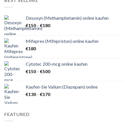
BEST SELLING
Desoxyn (Methamphetamin) online kaufen
Preisspanne:
€
150
–
€
180
€150
bis
Mifeprex (Mifepriston) online kaufen
€180
€
180
Cytotec 200-mcg online kaufen
Preisspanne:
€
150
–
€
500
€150
bis
Kaufen-Sie Valium (Diazepam) online
€500
Preisspanne:
€
130
–
€
170
€130
bis
€170
FEATURED