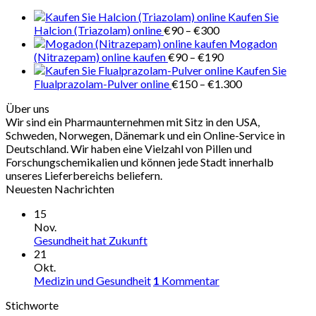
€280
Kaufen Sie
Preisspanne:
Halcion (Triazolam) online
€
90
–
€
300
€90
Mogadon
bis
Preisspanne:
(Nitrazepam) online kaufen
€
90
–
€
190
€300
€90
Kaufen Sie
bis
Preisspanne:
Flualprazolam-Pulver online
€
150
–
€
1.300
€190
€150
Über uns
bis
Wir sind ein Pharmaunternehmen mit Sitz in den USA,
€1.300
Schweden, Norwegen, Dänemark und ein Online-Service in
Deutschland. Wir haben eine Vielzahl von Pillen und
Forschungschemikalien und können jede Stadt innerhalb
unseres Lieferbereichs beliefern.
Neuesten Nachrichten
15
Nov.
Gesundheit hat Zukunft
21
Okt.
Medizin und Gesundheit
1
Kommentar
Stichworte