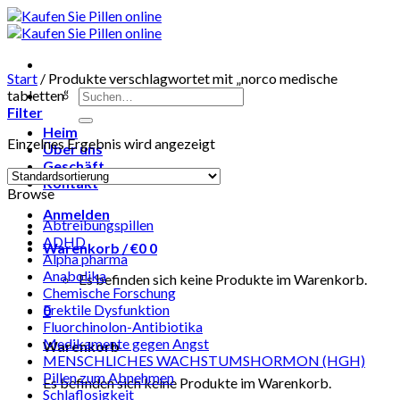
Skip
to
content
Start
/
Produkte verschlagwortet mit „norco medische
Suchen
tabletten“
nach:
Filter
Heim
Einzelnes Ergebnis wird angezeigt
Über uns
Geschäft
Kontakt
Browse
Anmelden
Abtreibungspillen
ADHD
Warenkorb /
€
0
0
Alpha pharma
Anabolika
Es befinden sich keine Produkte im Warenkorb.
Chemische Forschung
Erektile Dysfunktion
0
Fluorchinolon-Antibiotika
Medikamente gegen Angst
Warenkorb
MENSCHLICHES WACHSTUMSHORMON (HGH)
Pillen zum Abnehmen
Es befinden sich keine Produkte im Warenkorb.
Schlaflosigkeit