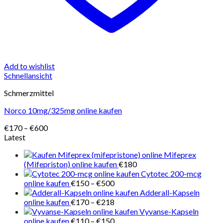
Add to wishlist
Schnellansicht
Schmerzmittel
Norco 10mg/325mg online kaufen
Preisspanne:
€
170
–
€
600
€170
Latest
bis
Mifeprex
€600
(Mifepriston) online kaufen
€
180
Cytotec 200-mcg
Preisspanne:
online kaufen
€
150
–
€
500
€150
Adderall-Kapseln
bis
Preisspanne:
online kaufen
€
170
–
€
218
€500
€170
Vyvanse-Kapseln
bis
Preisspanne:
online kaufen
€
110
–
€
150