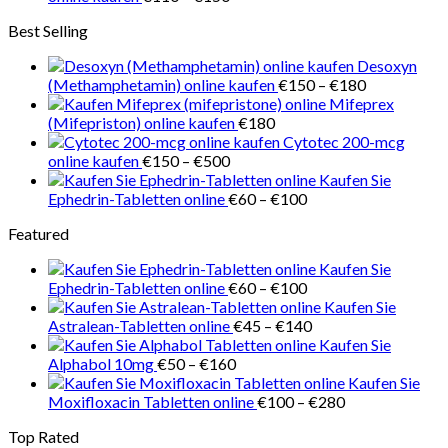
€218
€110
Best Selling
bis
€150
Desoxyn
Preisspanne
(Methamphetamin) online kaufen
€
150
–
€
180
€150
Mifeprex
bis
(Mifepriston) online kaufen
€
180
€180
Cytotec 200-mcg
Preisspanne:
online kaufen
€
150
–
€
500
€150
Kaufen Sie
bis
Preisspanne:
Ephedrin-Tabletten online
€
60
–
€
100
€500
€60
Featured
bis
€100
Kaufen Sie
Preisspanne:
Ephedrin-Tabletten online
€
60
–
€
100
€60
Kaufen Sie
bis
Preisspanne:
Astralean-Tabletten online
€
45
–
€
140
€100
€45
Kaufen Sie
Preisspanne:
bis
Alphabol 10mg
€
50
–
€
160
€50
€140
Kaufen Sie
bis
Preisspanne:
Moxifloxacin Tabletten online
€
100
–
€
280
€160
€100
Top Rated
bis