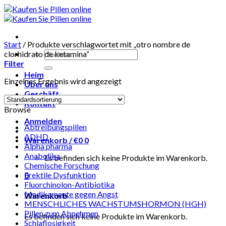
Skip
to
content
Start
/
Produkte verschlagwortet mit „otro nombre de
Suchen
clorhidrato de ketamina“
nach:
Filter
Heim
Einzelnes Ergebnis wird angezeigt
Über uns
Geschäft
Kontakt
Browse
Anmelden
Abtreibungspillen
ADHD
Warenkorb /
€
0
0
Alpha pharma
Anabolika
Es befinden sich keine Produkte im Warenkorb.
Chemische Forschung
Erektile Dysfunktion
0
Fluorchinolon-Antibiotika
Medikamente gegen Angst
Warenkorb
MENSCHLICHES WACHSTUMSHORMON (HGH)
Pillen zum Abnehmen
Es befinden sich keine Produkte im Warenkorb.
Schlaflosigkeit