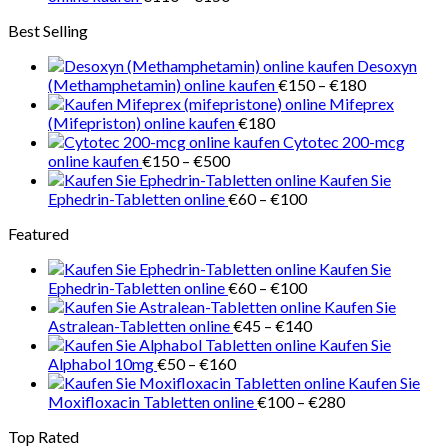
€218
€110
Best Selling
bis
€150
Desoxyn
Preisspanne
(Methamphetamin) online kaufen
€
150
–
€
180
€150
Mifeprex
bis
(Mifepriston) online kaufen
€
180
€180
Cytotec 200-mcg
Preisspanne:
online kaufen
€
150
–
€
500
€150
Kaufen Sie
bis
Preisspanne:
Ephedrin-Tabletten online
€
60
–
€
100
€500
€60
Featured
bis
€100
Kaufen Sie
Preisspanne:
Ephedrin-Tabletten online
€
60
–
€
100
€60
Kaufen Sie
bis
Preisspanne:
Astralean-Tabletten online
€
45
–
€
140
€100
€45
Kaufen Sie
Preisspanne:
bis
Alphabol 10mg
€
50
–
€
160
€50
€140
Kaufen Sie
bis
Preisspanne:
Moxifloxacin Tabletten online
€
100
–
€
280
€160
€100
Top Rated
bis