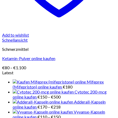
Add to wishlist
Schnellansicht
Schmerzmittel
Ketamin-Pulver online kaufen
Preisspanne:
€
80
–
€
1.100
€80
Latest
bis
Mifeprex
€1.100
(Mifepriston) online kaufen
€
180
Cytotec 200-mcg
Preisspanne:
online kaufen
€
150
–
€
500
€150
Adderall-Kapseln
bis
Preisspanne:
online kaufen
€
170
–
€
218
€500
€170
Vyvanse-Kapseln
bis
Preisspanne:
online kaufen
€
110
–
€
150