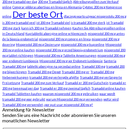
200 mg tramadol per dag
200 mg Tramadol täglich
Abtreibungspillen zum Verkauf
online
Comprar píldoras abortivas en línea en Alemania
Cytotec 200 mcg Kompresse
Der beste Ort
online
dlaczego warto używać misoprostolu 200 mcg
is 200 mg tramadol veel
ist 200 mg Tramadol viel
is tramadol 200 mg sterk
ist Tramadol
200 mg stark
kann ich 200 mg Tramadol nehmen
Kaufen Sie Abtreibungspillen online
in Deutschland
Kup tabletki aborcyjne online w Niemczech
misoprostol 200 mcg antes
de la biopsia endometrial
misoprostol 200 mcg compre en línea
misoprostol 200 mcg
dosering
Misoprostol 200 mcg Dosierung
misoprostol 200 mcg kup online
Misoprostol
200 mcg online kaufen
misoprostol 200 mcg przed biopsją endometrium
misoprostol 200
mcg tablet richtingen
Misoprostol 200 mcg Tablette Anweisungen
misoprostol 200 mcg
voor endometriumbiopsie
Misoprostol 200 mcg vor Endometriumbiopsie
Santeria
Tramadol 200 mg
tabletki aborcyjne na sprzedaż online
Tramadol 100 mg
tramadol 200
mg bijwerkingen
Tramadol 200 mg Depot
Tramadol 200 mg er
Tramadol 200 mg
Nebenwirkungen
tramadol 200 mg verlengde afgifte
Tramadol 200 mg verlängerte
Freisetzung
Tramadol 200 mg zum Verkauf
Tramadol er 200 mg Gutschein
tramadol er
200 mg tweemaal per dag
Tramadol er 200 mg zweimal täglich
Tramadol online kaufen
Tramadol Tabletten kaufen
waarom misoprostol 200 mcg gebruiken
waar wordt
tramadol 200 mg voor gebruikt
warum Misoprostol 200 mcg verwenden
wofür wird
Tramadol 200 mg verwendet
¿por qué usar misoprostol 200 mcg?
Anmeldung für Newsletter
Senden Sie uns eine Nachricht oder abonnieren Sie unseren
monatlichen Newsletter