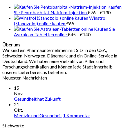
€280
Kaufen
Preisspan
Sie Pentobarbital-Natrium-Injektion
€
76
–
€
130
€76
Winstrol
bis
(Stanozolol) online kaufen
€
65
€130
Kaufen Sie
Preisspanne:
Astralean-Tabletten online
€
45
–
€
140
€45
Über uns
bis
Wir sind ein Pharmaunternehmen mit Sitz in den USA,
€140
Schweden, Norwegen, Dänemark und ein Online-Service in
Deutschland. Wir haben eine Vielzahl von Pillen und
Forschungschemikalien und können jede Stadt innerhalb
unseres Lieferbereichs beliefern.
Neuesten Nachrichten
15
Nov.
Gesundheit hat Zukunft
21
Okt.
Medizin und Gesundheit
1
Kommentar
Stichworte