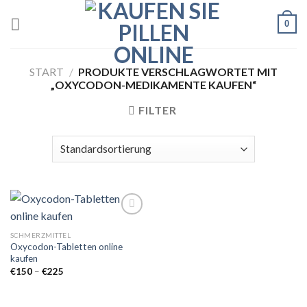
Skip
0
to
content
START
/
PRODUKTE VERSCHLAGWORTET MIT
„OXYCODON-MEDIKAMENTE KAUFEN“
FILTER
SCHMERZMITTEL
Oxycodon-Tabletten online
Add to
kaufen
wishlist
Preisspanne:
€
150
–
€
225
€150
bis
€225