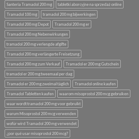
Santeria Tramadol 200 mg
tabletki aborcyjne na sprzedaż online
Tramadol 100 mg
tramadol 200 mg bijwerkingen
Tramadol 200 mg Depot
Tramadol 200 mg er
Tramadol 200 mg Nebenwirkungen
tramadol 200 mg verlengde afgifte
Tramadol 200 mg verlängerte Freisetzung
Tramadol 200 mg zum Verkauf
Tramadol er 200 mg Gutschein
tramadol er 200 mg tweemaal per dag
Tramadol er 200 mg zweimal täglich
Tramadol online kaufen
Tramadol Tabletten kaufen
waarom misoprostol 200 mcg gebruiken
waar wordt tramadol 200 mg voor gebruikt
warum Misoprostol 200 mcg verwenden
wofür wird Tramadol 200 mg verwendet
¿por qué usar misoprostol 200 mcg?