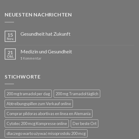
NEUESTEN NACHRICHTEN
Gesundheit hat Zukunft
15
Nov.
Medizin und Gesundheit
21
Okt.
1
Kommentar
STICHWORTE
200 mg tramadol per dag
200 mg Tramadol täglich
Abtreibungspillen zum Verkauf online
Comprar píldoras abortivas en línea en Alemania
Cytotec 200 mcg Kompresse online
Der beste Ort
dlaczego warto używać misoprostolu 200 mcg