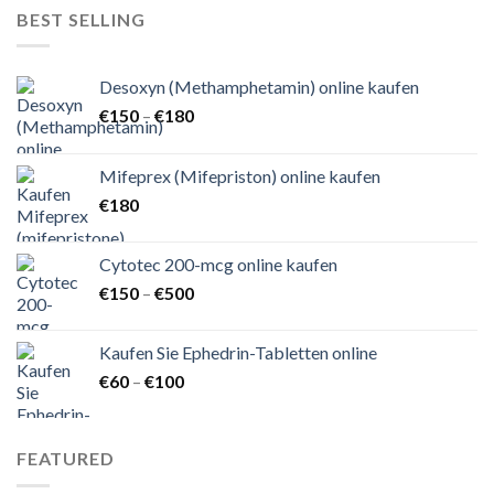
€150
BEST SELLING
Desoxyn (Methamphetamin) online kaufen
Preisspanne:
€
150
–
€
180
€150
bis
Mifeprex (Mifepriston) online kaufen
€180
€
180
Cytotec 200-mcg online kaufen
Preisspanne:
€
150
–
€
500
€150
bis
Kaufen Sie Ephedrin-Tabletten online
€500
Preisspanne:
€
60
–
€
100
€60
bis
€100
FEATURED