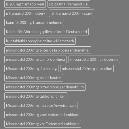
is 200 mg tramadol veel
ist 200 mg Tramadol viel
is tramadol 200 mg sterk
ist Tramadol 200 mg stark
kann ich 200 mg Tramadol nehmen
Kaufen Sie Abtreibungspillen online in Deutschland
Kup tabletki aborcyjne online w Niemczech
misoprostol 200 mcg antes de la biopsia endometrial
misoprostol 200 mcg compre en línea
misoprostol 200 mcg dosering
Misoprostol 200 mcg Dosierung
misoprostol 200 mcg kup online
Misoprostol 200 mcg online kaufen
misoprostol 200 mcg przed biopsją endometrium
misoprostol 200 mcg tablet richtingen
Misoprostol 200 mcg Tablette Anweisungen
misoprostol 200 mcg voor endometriumbiopsie
Misoprostol 200 mcg vor Endometriumbiopsie