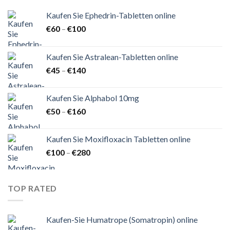
Kaufen Sie Ephedrin-Tabletten online
Preisspanne:
€
60
–
€
100
€60
bis
Kaufen Sie Astralean-Tabletten online
€100
Preisspanne:
€
45
–
€
140
€45
bis
Kaufen Sie Alphabol 10mg
€140
Preisspanne:
€
50
–
€
160
€50
bis
Kaufen Sie Moxifloxacin Tabletten online
€160
Preisspanne:
€
100
–
€
280
€100
bis
€280
TOP RATED
Kaufen-Sie Humatrope (Somatropin) online