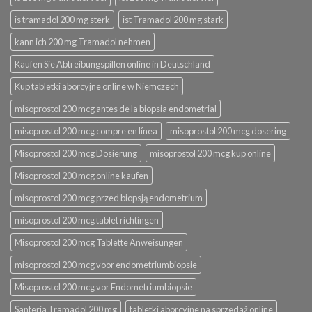
is tramadol 200 mg sterk
ist Tramadol 200 mg stark
kann ich 200 mg Tramadol nehmen
Kaufen Sie Abtreibungspillen online in Deutschland
Kup tabletki aborcyjne online w Niemczech
misoprostol 200 mcg antes de la biopsia endometrial
misoprostol 200 mcg compre en línea
misoprostol 200 mcg dosering
Misoprostol 200 mcg Dosierung
misoprostol 200 mcg kup online
Misoprostol 200 mcg online kaufen
misoprostol 200 mcg przed biopsją endometrium
misoprostol 200 mcg tablet richtingen
Misoprostol 200 mcg Tablette Anweisungen
misoprostol 200 mcg voor endometriumbiopsie
Misoprostol 200 mcg vor Endometriumbiopsie
Santeria Tramadol 200 mg
tabletki aborcyjne na sprzedaż online