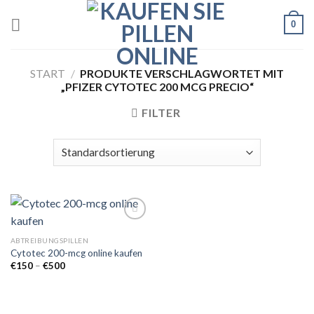
Skip
0
to
content
START
/
PRODUKTE VERSCHLAGWORTET MIT
„PFIZER CYTOTEC 200 MCG PRECIO“
FILTER
ABTREIBUNGSPILLEN
Cytotec 200-mcg online kaufen
Add to
wishlist
Preisspanne:
€
150
–
€
500
€150
bis
€500