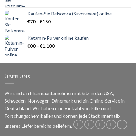
€100
bis
Kaufen-Sie Belsomra (Suvorexant) online
€850
Preisspanne:
€
70
–
€
150
€70
bis
Ketamin-Pulver online kaufen
€150
Preisspanne:
€
80
–
€
1.100
€80
bis
€1.100
ÜBER UNS
Wir sind ein Pharmaunternehmen mit Sitz in den USA,
Schweden, Norwegen, Dänemark und ein Online-Service in
Deutschland. Wir haben eine Vielzahl von Pillen und
Forschungschemikalien und können jede Stadt innerhalb
unseres Lieferbereichs beliefern.