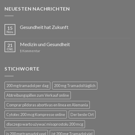
NEUESTEN NACHRICHTEN
Gesundheit hat Zukunft
15
Nov.
Medizin und Gesundheit
21
Okt.
1
Kommentar
STICHWORTE
200 mg tramadol per dag
200 mg Tramadol täglich
Abtreibungspillen zum Verkauf online
Comprar píldoras abortivas en línea en Alemania
Cytotec 200 mcg Kompresse online
Der beste Ort
dlaczego warto używać misoprostolu 200 mcg
is 200 mg tramadol veel
ist 200 mg Tramadol viel