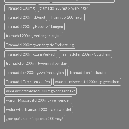
Tramadol 100 mg
tramadol 200 mg bijwerkingen
Tramadol 200 mg Depot
Tramadol 200 mg er
Tramadol 200 mg Nebenwirkungen
tramadol 200 mg verlengde afgifte
Tramadol 200 mg verlängerte Freisetzung
Tramadol 200 mg zum Verkauf
Tramadol er 200 mg Gutschein
tramadol er 200 mg tweemaal per dag
Tramadol er 200 mg zweimal täglich
Tramadol online kaufen
Tramadol Tabletten kaufen
waarom misoprostol 200 mcg gebruiken
waar wordt tramadol 200 mg voor gebruikt
warum Misoprostol 200 mcg verwenden
wofür wird Tramadol 200 mg verwendet
¿por qué usar misoprostol 200 mcg?