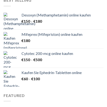
BEST SELLING
Desoxyn (Methamphetamin) online kaufen
Preisspanne:
€
150
–
€
180
€150
bis
Mifeprex (Mifepriston) online kaufen
€180
€
180
Cytotec 200-mcg online kaufen
Preisspanne:
€
150
–
€
500
€150
bis
Kaufen Sie Ephedrin-Tabletten online
€500
Preisspanne:
€
60
–
€
100
€60
bis
€100
FEATURED