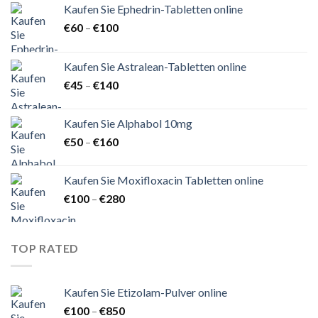
Kaufen Sie Ephedrin-Tabletten online
Preisspanne:
€
60
–
€
100
€60
bis
Kaufen Sie Astralean-Tabletten online
€100
Preisspanne:
€
45
–
€
140
€45
bis
Kaufen Sie Alphabol 10mg
€140
Preisspanne:
€
50
–
€
160
€50
bis
Kaufen Sie Moxifloxacin Tabletten online
€160
Preisspanne:
€
100
–
€
280
€100
bis
€280
TOP RATED
Kaufen Sie Etizolam-Pulver online
Preisspanne:
€
100
–
€
850