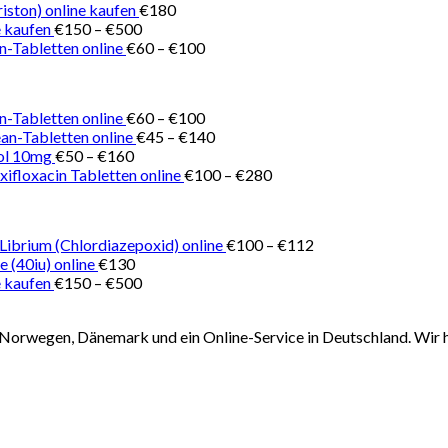
€150
iston) online kaufen
€
180
Preisspanne:
bis
 kaufen
€
150
–
€
500
€150
Preisspanne:
€180
n-Tabletten online
€
60
–
€
100
bis
€60
€500
bis
€100
Preisspanne:
n-Tabletten online
€
60
–
€
100
€60
Preisspanne:
ean-Tabletten online
€
45
–
€
140
Preisspanne:
bis
€45
ol 10mg
€
50
–
€
160
€50
€100
bis
Preisspanne:
ifloxacin Tabletten online
€
100
–
€
280
bis
€140
€100
€160
bis
€280
Preisspanne:
Librium (Chlordiazepoxid) online
€
100
–
€
112
€100
 (40iu) online
€
130
Preisspanne:
bis
 kaufen
€
150
–
€
500
€150
€112
bis
Norwegen, Dänemark und ein Online-Service in Deutschland. Wir h
€500