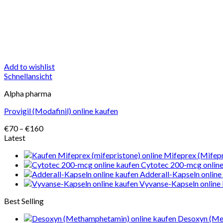
Add to wishlist
Schnellansicht
Alpha pharma
Provigil (Modafinil) online kaufen
Preisspanne:
€
70
–
€
160
€70
Latest
bis
Mifeprex (Mifepr
€160
Cytotec 200-mcg online
Adderall-Kapseln online
Vyvanse-Kapseln online
Best Selling
Desoxyn (Me