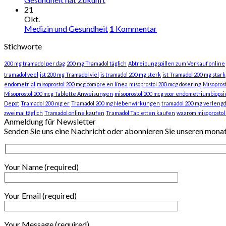
21
Okt.
Medizin und Gesundheit
1
Kommentar
Stichworte
200 mg tramadol per dag
200 mg Tramadol täglich
Abtreibungspillen zum Verkauf online
tramadol veel
ist 200 mg Tramadol viel
is tramadol 200 mg sterk
ist Tramadol 200 mg stark
endometrial
misoprostol 200 mcg compre en línea
misoprostol 200 mcg dosering
Misopros
Misoprostol 200 mcg Tablette Anweisungen
misoprostol 200 mcg voor endometriumbiopsi
Depot
Tramadol 200 mg er
Tramadol 200 mg Nebenwirkungen
tramadol 200 mg verlengd
zweimal täglich
Tramadol online kaufen
Tramadol Tabletten kaufen
waarom misoprostol
Anmeldung für Newsletter
Senden Sie uns eine Nachricht oder abonnieren Sie unseren mona
Your Name (required)
Your Email (required)
Your Message (required)