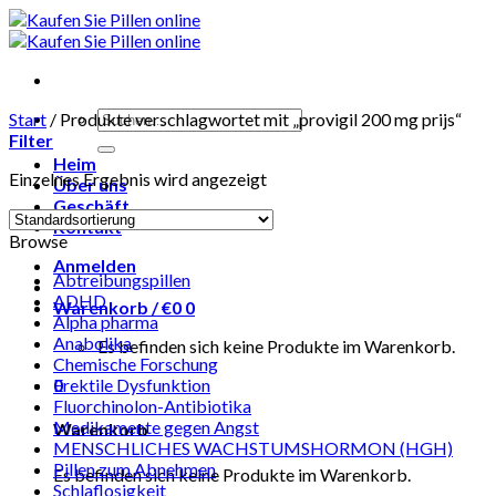
Skip
to
content
Suchen
Start
/
Produkte verschlagwortet mit „provigil 200 mg prijs“
nach:
Filter
Heim
Einzelnes Ergebnis wird angezeigt
Über uns
Geschäft
Kontakt
Browse
Anmelden
Abtreibungspillen
ADHD
Warenkorb /
€
0
0
Alpha pharma
Anabolika
Es befinden sich keine Produkte im Warenkorb.
Chemische Forschung
0
Erektile Dysfunktion
Fluorchinolon-Antibiotika
Medikamente gegen Angst
Warenkorb
MENSCHLICHES WACHSTUMSHORMON (HGH)
Pillen zum Abnehmen
Es befinden sich keine Produkte im Warenkorb.
Schlaflosigkeit