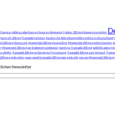
De
Comprar píldoras abortivas en línea en Alemania
Cytotec 200 mcg Kompresse online
kann ich 200 mg Tramadol nehmen
Kaufen Sie Abtreibungspillen online in Deutschland
tol 200 mcg Dosierung
misoprostol 200 mcg kup online
Misoprostol 200 mcg online kaufen
m
e
Misoprostol 200 mcg vor Endometriumbiopsie
Santeria Tramadol 200 mg
tabletki aborcyjn
e afgifte
Tramadol 200 mg verlängerte Freisetzung
Tramadol 200 mg zum Verkauf
Tramad
 200 mcg gebruiken
waar wordt tramadol 200 mg voor gebruikt
warum Misoprostol 200 mcg
tlichen Newsletter