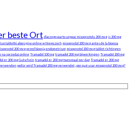
r beste Ort
dlaczego warto używać misoprostolu 200 mcg
is 200 mg
Kup tabletki aborcyjne online w Niemczech
misoprostol 200 mcg antes de la biopsia
isoprostol 200 mcg przed biopsją endometrium
misoprostol 200 mcg tablet richtingen
e na sprzedaż online
Tramadol 100 mg
tramadol 200 mg bijwerkingen
Tramadol 200 mg
ol er 200 mg Gutschein
tramadol er 200 mg tweemaal per dag
Tramadol er 200 mg
 verwenden
wofür wird Tramadol 200 mg verwendet
¿por qué usar misoprostol 200 mcg?