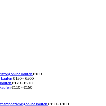
iston) online kaufen
€
180
Preisspanne:
 kaufen
€
150
–
€
500
Preisspanne:
€150
 kaufen
€
170
–
€
218
Preisspanne:
€170
bis
 kaufen
€
110
–
€
150
€110
bis
€500
bis
€218
€150
Preisspanne:
thamphetamin) online kaufen
€
150
–
€
180