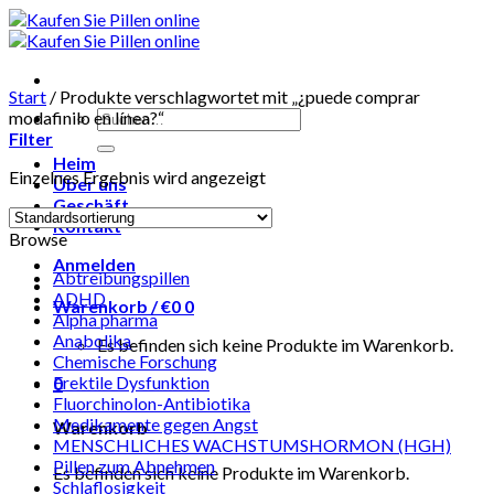
Skip
to
content
Start
/
Produkte verschlagwortet mit „¿puede comprar
Suchen
modafinilo en línea?“
nach:
Filter
Heim
Einzelnes Ergebnis wird angezeigt
Über uns
Geschäft
Kontakt
Browse
Anmelden
Abtreibungspillen
ADHD
Warenkorb /
€
0
0
Alpha pharma
Anabolika
Es befinden sich keine Produkte im Warenkorb.
Chemische Forschung
Erektile Dysfunktion
0
Fluorchinolon-Antibiotika
Medikamente gegen Angst
Warenkorb
MENSCHLICHES WACHSTUMSHORMON (HGH)
Pillen zum Abnehmen
Es befinden sich keine Produkte im Warenkorb.
Schlaflosigkeit