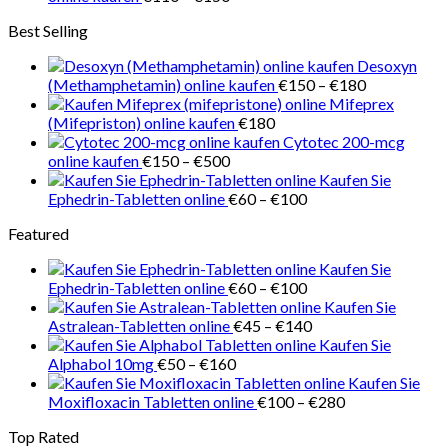
€218
€110
Best Selling
bis
€150
Desoxyn
Preisspanne
(Methamphetamin) online kaufen
€
150
–
€
180
€150
Mifeprex
bis
(Mifepriston) online kaufen
€
180
€180
Cytotec 200-mcg
Preisspanne:
online kaufen
€
150
–
€
500
€150
Kaufen Sie
bis
Preisspanne:
Ephedrin-Tabletten online
€
60
–
€
100
€500
€60
Featured
bis
€100
Kaufen Sie
Preisspanne:
Ephedrin-Tabletten online
€
60
–
€
100
€60
Kaufen Sie
bis
Preisspanne:
Astralean-Tabletten online
€
45
–
€
140
€100
€45
Kaufen Sie
Preisspanne:
bis
Alphabol 10mg
€
50
–
€
160
€50
€140
Kaufen Sie
bis
Preisspanne:
Moxifloxacin Tabletten online
€
100
–
€
280
€160
€100
Top Rated
bis