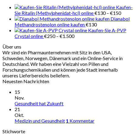
€280
Kaufen-
Preiss
Sie Ritalin (Methylphenidat-hcl) online
€
130
–
€
150
€130
Dianabol
bis
Methandrostenolon online kaufen
€
130
€150
Kaufen-Sie A-PVP
Preisspanne:
Crystal online
€
250
–
€
1.500
€250
Über uns
bis
Wir sind ein Pharmaunternehmen mit Sitz in den USA,
€1.500
Schweden, Norwegen, Dänemark und ein Online-Service in
Deutschland. Wir haben eine Vielzahl von Pillen und
Forschungschemikalien und können jede Stadt innerhalb
unseres Lieferbereichs beliefern.
Neuesten Nachrichten
15
Nov.
Gesundheit hat Zukunft
21
Okt.
Medizin und Gesundheit
1
Kommentar
Stichworte