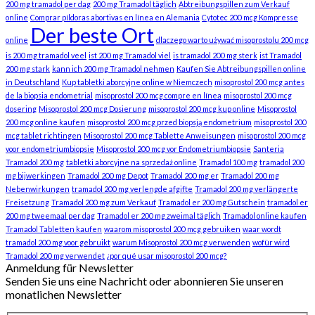
200 mg tramadol per dag
200 mg Tramadol täglich
Abtreibungspillen zum Verkauf
online
Comprar píldoras abortivas en línea en Alemania
Cytotec 200 mcg Kompresse
Der beste Ort
online
dlaczego warto używać misoprostolu 200 mcg
is 200 mg tramadol veel
ist 200 mg Tramadol viel
is tramadol 200 mg sterk
ist Tramadol
200 mg stark
kann ich 200 mg Tramadol nehmen
Kaufen Sie Abtreibungspillen online
in Deutschland
Kup tabletki aborcyjne online w Niemczech
misoprostol 200 mcg antes
de la biopsia endometrial
misoprostol 200 mcg compre en línea
misoprostol 200 mcg
dosering
Misoprostol 200 mcg Dosierung
misoprostol 200 mcg kup online
Misoprostol
200 mcg online kaufen
misoprostol 200 mcg przed biopsją endometrium
misoprostol 200
mcg tablet richtingen
Misoprostol 200 mcg Tablette Anweisungen
misoprostol 200 mcg
voor endometriumbiopsie
Misoprostol 200 mcg vor Endometriumbiopsie
Santeria
Tramadol 200 mg
tabletki aborcyjne na sprzedaż online
Tramadol 100 mg
tramadol 200
mg bijwerkingen
Tramadol 200 mg Depot
Tramadol 200 mg er
Tramadol 200 mg
Nebenwirkungen
tramadol 200 mg verlengde afgifte
Tramadol 200 mg verlängerte
Freisetzung
Tramadol 200 mg zum Verkauf
Tramadol er 200 mg Gutschein
tramadol er
200 mg tweemaal per dag
Tramadol er 200 mg zweimal täglich
Tramadol online kaufen
Tramadol Tabletten kaufen
waarom misoprostol 200 mcg gebruiken
waar wordt
tramadol 200 mg voor gebruikt
warum Misoprostol 200 mcg verwenden
wofür wird
Tramadol 200 mg verwendet
¿por qué usar misoprostol 200 mcg?
Anmeldung für Newsletter
Senden Sie uns eine Nachricht oder abonnieren Sie unseren
monatlichen Newsletter