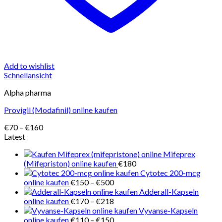
Add to wishlist
Schnellansicht
Alpha pharma
Provigil (Modafinil) online kaufen
Preisspanne:
€
70
–
€
160
€70
Latest
bis
Mifeprex
€160
(Mifepriston) online kaufen
€
180
Cytotec 200-mcg
Preisspanne:
online kaufen
€
150
–
€
500
€150
Adderall-Kapseln
bis
Preisspanne:
online kaufen
€
170
–
€
218
€500
€170
Vyvanse-Kapseln
bis
Preisspanne:
online kaufen
€
110
–
€
150